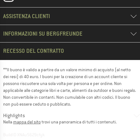
ASSISTENZA CLIENTI
INFORMAZIONI SU BERGFREUNDE
RECESSO DEL CONTRATTO
**Il buono è valido a partire da un valore minimo di acquisto (al netto
dei resi) di 40 euro. I buoni per la creazione di un account cliente si
possono riscuotere una sola volta per persona e per ordine. Non
applicabile alle categorie libri e carte, alimenti da outdoor e buoni regalo.
Non convertibile in contanti. Non cumulabile con altri codici. Il buono
non può essere ceduto o pubblicato.
Highlights
Nella
mappa del sito
trovi una panoramica di tutti i contenuti.
BuildID XNAu5629cfyk