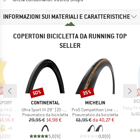
INFORMAZIONI SUI MATERIALI E CARATTERISTICHE
COPERTONI BICICLETTA DA RUNNING TOP
SELLER
25%
50%
35%
35
Sconto
Sconto
Scon
MA
SC
MARCHIO
MARCHIO
SPORT
CONTINENTAL
MICHELIN
Articolo
Easy Fit
Articolo
Articolo
0 Run High
Ultra Sport III 28'' (23-622) Foldable
Pro5 Competition Line TS TLR 28'' (32-622)
6,9
prodotti
Gruppo di prodotti
Gruppo di prodotti
unning
Pneumatico da bicicletta
Pneumatico da bicicletta
ezzo
ezzo ridotto
Prezzo
Prezzo ridotto
Prezzo
Prezzo ridotto
14,96 €
29,95 €
14,98 €
61,95 €
da
40,27 €
+
6
4,2
(
9
)
5,0
(
9
)
0,0
(
0
)