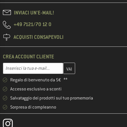
INVIACI UN'E-MAIL!
+49 7121/70 12 0
ACQUISTI CONSAPEVOLI
CREA ACCOUNT CLIENTE
Inserisci qui il tuo indirizzo e-mail e crea il tuo account cliente 
Indirizzo e-mail
Regalo di benvenuto da 5€ **
Accesso esclusivo a sconti
Salvataggio dei prodotti sul tuo promemoria
Sorpresa di compleanno