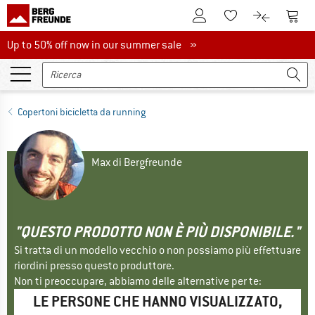
Al conto cliente
Al Ca
Alla lista promemo
Al confront
Up to 50% off now in our summer sale
Up to 50% off now in our summer sale »
Copertoni bicicletta da running
Max di Bergfreunde
"QUESTO PRODOTTO NON È PIÙ DISPONIBILE."
Si tratta di un modello vecchio o non possiamo più effettuare
riordini presso questo produttore.
Non ti preoccupare, abbiamo delle alternative per te:
LE PERSONE CHE HANNO VISUALIZZATO,