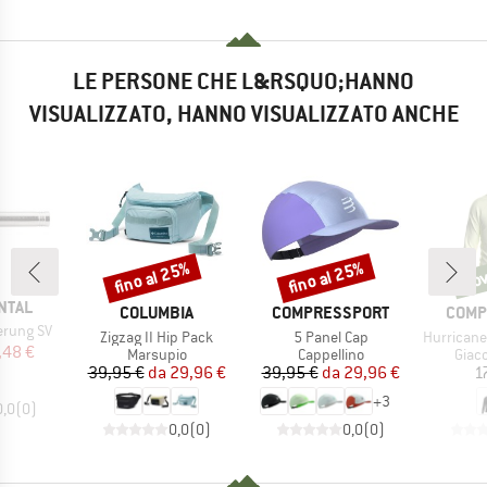
LE PERSONE CHE L&RSQUO;HANNO
VISUALIZZATO, HANNO VISUALIZZATO ANCHE
fino al 25%
fino al 25%
Nov
Sconto
Sconto
Novi
NTAL
MARCHIO
MARCHIO
MARC
COLUMBIA
COMPRESSPORT
COMP
erung SV
Articolo
Articolo
Articolo
Zigzag II Hip Pack
5 Panel Cap
Hurricane Wa
ezzo
ezzo ridotto
,48 €
Gruppo di prodotti
Gruppo di prodotti
Grupp
Marsupio
Cappellino
Giac
Prezzo
Prezzo ridotto
Prezzo
Prezzo ridotto
39,95 €
da
29,96 €
39,95 €
da
29,96 €
1
+
3
0,0
(
0
)
0,0
(
0
)
0,0
(
0
)