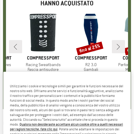
HANNO ACQUISTATO
fino al 25%
fin
Sconto
Scon
SPORT
MARCHIO
COMPRESSPORT
MARCHIO
COMPRESSPORT
MARC
COMP
Gloves
Articolo
Racing Sweatbands
Articolo
R2 3.0
Articolo
Performa
o di prodotti
i
Gruppo di prodotti
Fascia antisudore
Gruppo di prodotti
Gambali
Grup
Magl
ezzo
ezzo ridotto
5,96 €
11,95 €
Prezzo
44,95 €
da
Prezzo
Prezzo ridotto
33,71 €
64,95 
+
3
Utilizziamo i cookie e tecnologie simili per garantire le funzioni necessarie del
0,0
(
0
)
0,0
(
0
)
5,0
(
7
)
nostro sito web. Offriamo anche servizi e funzionalità aggiuntive, analizziamo
il nostro traffico per personalizzare i contenuti e la pubblicità e forniamo
funzioni di social media. In questo modo anche i nostri partner dei social
media, della pubblicità e di analisi vengono a conoscenza del vostro utilizzo
del nostro sito web; alcuni dei quali si trovano in paesi terzi senza adeguate
salvaguardie per proteggere i vostri dati, ad esempio dall'accesso delle
autorità. Cliccando su “Seleziona tutto” accettate che si proceda in questo
CONTINENTAL
-
28'' x 22 mm Sprinter
modo.
Qualora non desideraste accettare alcun cookie oltre a quelli necessari
per ragioni tecniche, fate clic qui
. Potete anche adattare le impostazioni dei
GatorSkin Tubular Skin - Pneumatico da