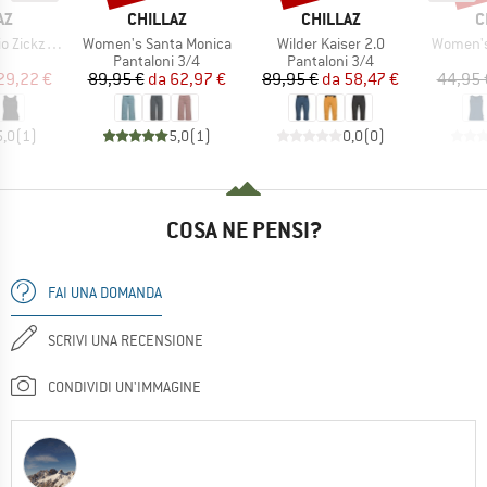
IO
MARCHIO
MARCHIO
M
AZ
CHILLAZ
CHILLAZ
C
Articolo
Articolo
Articolo
Zickzack
Women's Santa Monica
Wilder Kaiser 2.0
Women's
po di prodotti
Gruppo di prodotti
Gruppo di prodotti
Pantaloni 3/4
Pantaloni 3/4
ezzo
ezzo ridotto
Prezzo
Prezzo ridotto
Prezzo
Prezzo ridotto
29,22 €
89,95 €
da
62,97 €
89,95 €
da
58,47 €
44,95 
5,0
(
1
)
5,0
(
1
)
0,0
(
0
)
COSA NE PENSI?
FAI UNA DOMANDA
SCRIVI UNA RECENSIONE
CONDIVIDI UN'IMMAGINE