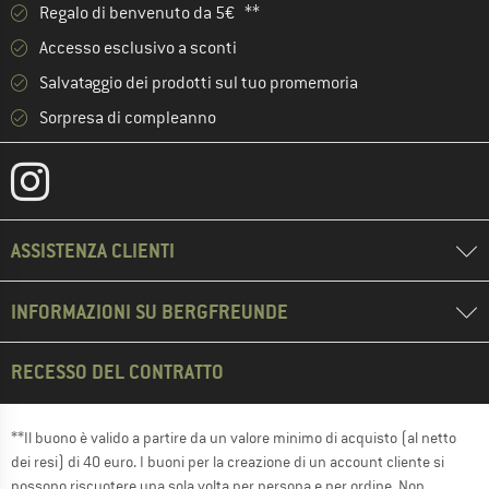
Regalo di benvenuto da 5€ **
Accesso esclusivo a sconti
Salvataggio dei prodotti sul tuo promemoria
Sorpresa di compleanno
ASSISTENZA CLIENTI
INFORMAZIONI SU BERGFREUNDE
RECESSO DEL CONTRATTO
**Il buono è valido a partire da un valore minimo di acquisto (al netto
dei resi) di 40 euro. I buoni per la creazione di un account cliente si
possono riscuotere una sola volta per persona e per ordine. Non