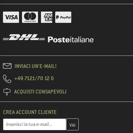
INVIACI UN'E-MAIL!
+49 7121/70 12 0
ACQUISTI CONSAPEVOLI
CREA ACCOUNT CLIENTE
Inserisci qui il tuo indirizzo e-mail e crea il tuo account cliente 
Indirizzo e-mail