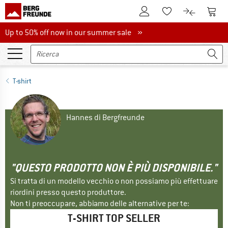
Al conto cliente
Al Ca
Alla lista promemo
Al confront
Up to 50% off now in our summer sale
Up to 50% off now in our summer sale »
T-shirt
Hannes di Bergfreunde
"QUESTO PRODOTTO NON È PIÙ DISPONIBILE."
Si tratta di un modello vecchio o non possiamo più effettuare
riordini presso questo produttore.
Non ti preoccupare, abbiamo delle alternative per te:
T-SHIRT TOP SELLER