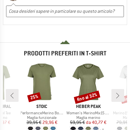
PRODOTTI PREFERITI IN T-SHIRT
fino al 32%
fin
25%
Sconto
Sconto
Scon
MARCHIO
MARCHIO
TURAL
STOIC
HEBER PEAK
Articolo
Articolo
Articolo
el Tee
PerformanceMerino BorgholmSt. T-Shirt
Women's MerinoMix150 PineconeHe. II T-Shirt
Merino155 LaholmSt
 prodotti
Gruppo di prodotti
Gruppo di prodotti
Grup
rino
Maglia funzionale
Maglia merino
Mag
ezzo
ezzo ridotto
Prezzo
Prezzo ridotto
Prezzo
Prezzo ridotto
7,97 €
39,95 €
29,96 €
59,95 €
da
40,77 €
79,95 