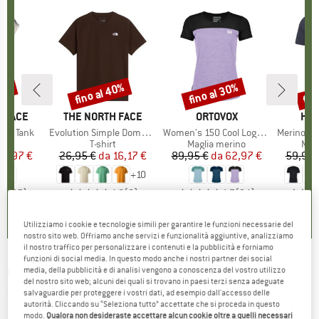
30%
fino al 40%
fino al 30%
fin
Sconto
Sconto
Scon
 FACE
MARCHIO
THE NORTH FACE
MARCHIO
ORTOVOX
MAR
HEB
ken Tank
Articolo
Evolution Simple Dome Short Sleeve
Articolo
Women's 150 Cool Logo T-Shirt
Articolo
MerinoMix150 Pi
o di prodotti
t
Gruppo di prodotti
T-shirt
Gruppo di prodotti
Maglia merino
Grup
Mag
ezzo
ezzo ridotto
27,97 €
26,95 €
da
Prezzo
Prezzo ridotto
16,17 €
89,95 €
da
Prezzo
Prezzo ridotto
62,97 €
59,95 
+
10
,9
(
25
)
4,8
(
8
)
4,7
(
24
)
Utilizziamo i cookie e tecnologie simili per garantire le funzioni necessarie del
nostro sito web. Offriamo anche servizi e funzionalità aggiuntive, analizziamo
il nostro traffico per personalizzare i contenuti e la pubblicità e forniamo
funzioni di social media. In questo modo anche i nostri partner dei social
CHILLAZ
-
Homo Mons Velo - T-shirt
media, della pubblicità e di analisi vengono a conoscenza del vostro utilizzo
del nostro sito web; alcuni dei quali si trovano in paesi terzi senza adeguate
salvaguardie per proteggere i vostri dati, ad esempio dall'accesso delle
(0)
autorità. Cliccando su “Seleziona tutto” accettate che si proceda in questo
modo.
Qualora non desideraste accettare alcun cookie oltre a quelli necessari