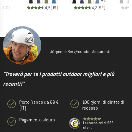
+
1
0,0
(
0
)
4,5
(
19
)
4,7
(
92
)
Jürgen di Bergfreunde - Acquirenti
"Troverò per te i prodotti outdoor migliori e più
recenti!"
Porto franco da 69 €
100 giorni di diritto di
(IT)
recesso
Pagamento sicuro
Le recensioni di 986
clienti