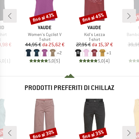
fino al 43%
fino al 45%
20
Sconto
Sconto
Scon
IO
MARCHIO
MARCHIO
ID
VAUDE
VAUDE
Articolo
Articolo
Articol
hirt
Women's Cyclist V
Kid's Lezza
Bambo
o di prodotti
Gruppo di prodotti
Gruppo di prodotti
t
T-shirt
T-shirt
ezzo
ezzo ridotto
Prezzo
Prezzo ridotto
Prezzo
Prezzo ridotto
9,98 €
44,95 €
da
25,62 €
27,95 €
da
15,37 €
39,9
+
2
+
1
5,0
(
1
)
5,0
(
5
)
5,0
(
4
)
PRODOTTI PREFERITI DI CHILLAZ
35%
fino al 30%
fino al 35%
fin
Sconto
Sconto
Scon