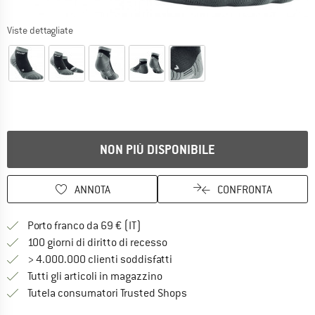
Viste dettagliate
NON PIÙ DISPONIBILE
ANNOTA
CONFRONTA
Qui trovi ulteriori informazioni sulle
Porto franco da 69 € (IT)
Vai alla politica di recesso qui 
100 giorni di diritto di recesso
> 4.000.000 clienti soddisfatti
Tutti gli articoli in magazzino
Trovi tutte le informazioni q
Tutela consumatori Trusted Shops