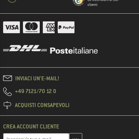
clienti
INVIACI UN'E-MAIL!
+49 7121/70 12 0
ACQUISTI CONSAPEVOLI
CREA ACCOUNT CLIENTE
Inserisci qui il tuo indirizzo e-mail e crea il tuo account cliente 
Indirizzo e-mail