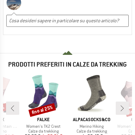
PRODOTTI PREFERITI IN CALZE DA TREKKING
43%
fino al 25%
fin
Sconto
Scon
IO
MARCHIO
MARCHIO
M
OX
FALKE
ALPACASOCKS&CO
O
Articolo
Articolo
Articolo
Long Socks
Women's TK2 Crest
Merino Hiking
Women's All Mou
 prodotti
Gruppo di prodotti
Gruppo di prodotti
Gru
rino
Calze da trekking
Calze da trekking
Cal