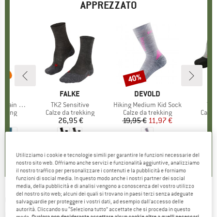
APPREZZATO
40%
Sconto
IO
WA
MARCHIO
FALKE
MARCHIO
DEVOLD
Crew Sock
Articolo
TK2 Sensitive
Articolo
Hiking Medium Kid Sock
Art
TK5
prodotti
ekking
Gruppo di prodotti
Calze da trekking
Gruppo di prodotti
Calze da trekking
Grupp
Calze
 €
ezzo
26,95 €
Prezzo
19,95 €
Prezzo
Prezzo ridotto
11,97 €
2
5,0
(
5
)
5,0
(
10
)
5,0
(
2
)
Utilizziamo i cookie e tecnologie simili per garantire le funzioni necessarie del
nostro sito web. Offriamo anche servizi e funzionalità aggiuntive, analizziamo
il nostro traffico per personalizzare i contenuti e la pubblicità e forniamo
funzioni di social media. In questo modo anche i nostri partner dei social
media, della pubblicità e di analisi vengono a conoscenza del vostro utilizzo
del nostro sito web; alcuni dei quali si trovano in paesi terzi senza adeguate
CEP
-
Hiking Light Merino Low-Cut Socks -
salvaguardie per proteggere i vostri dati, ad esempio dall'accesso delle
autorità. Cliccando su “Seleziona tutto” accettate che si proceda in questo
Calze tecniche a compressione
modo.
Qualora non desideraste accettare alcun cookie oltre a quelli necessari