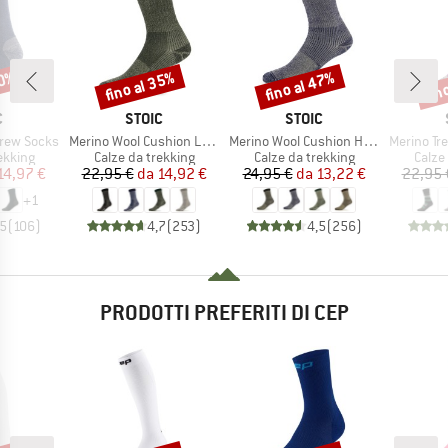
40%
fino al 35%
fino al 47%
fin
Sconto
Sconto
Scon
HIO
MARCHIO
MARCHIO
C
STOIC
STOIC
Articolo
Articolo
Articolo
Crew Socks
Merino Wool Cushion Light Socks
Merino Wool Cushion Heavy Socks
Merino Trekking
rodotti
Gruppo di prodotti
Gruppo di prodotti
Grupp
ekking
Calze da trekking
Calze da trekking
Calze
ezzo
ezzo ridotto
Prezzo
Prezzo ridotto
Prezzo
Prezzo ridotto
14,97 €
22,95 €
da
14,92 €
24,95 €
da
13,22 €
22,95 
+
1
,5
(
106
)
4,7
(
253
)
4,5
(
256
)
PRODOTTI PREFERITI DI CEP