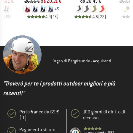
ezzo
ezzo ridotto
Prezzo
Prezzo ridotto
Prezzo
23,91 €
26,95 €
da
20,21 €
da
28,45 €
26,95 
+
5
,9
(
13
)
4,9
(
15
)
4,5
(
22
)
Jürgen di Bergfreunde - Acquirenti
"Troverò per te i prodotti outdoor migliori e più
recenti!"
Porto franco da 69 €
100 giorni di diritto di
(IT)
recesso
Pagamento sicuro
Le recensioni di 987