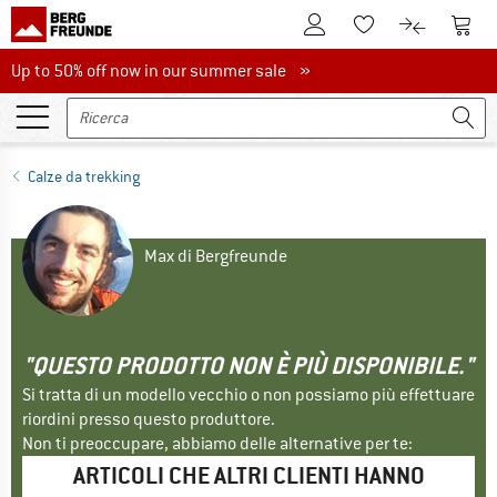
Al conto cliente
Al Ca
Alla lista promemo
Al confront
Up to 50% off now in our summer sale
Up to 50% off now in our summer sale »
Calze da trekking
Max di Bergfreunde
"QUESTO PRODOTTO NON È PIÙ DISPONIBILE."
Si tratta di un modello vecchio o non possiamo più effettuare
riordini presso questo produttore.
Non ti preoccupare, abbiamo delle alternative per te:
ARTICOLI CHE ALTRI CLIENTI HANNO