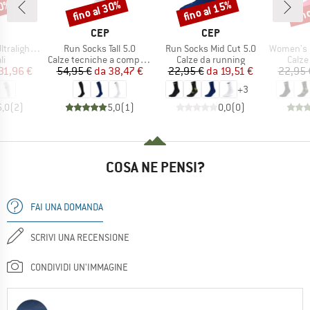
20%
fino al 30%
fino al 15%
fin
Sconto
Sconto
Scon
CHIO
MARCHIO
MARCHIO
CEP
CEP
Articolo
Articolo
Articolo
eves Calf 4.0
Run Socks Tall 5.0
Run Socks Mid Cut 5.0
Women's Run 
 di prodotti
Gruppo di prodotti
Gruppo di prodotti
Grupp
li
Calze tecniche a compressione
Calze da running
Calze
ezzo
ezzo ridotto
Prezzo
Prezzo ridotto
Prezzo
Prezzo ridotto
31,96 €
54,95 €
da
38,47 €
22,95 €
da
19,51 €
22,95 
+
3
5,0
(
2
)
5,0
(
1
)
0,0
(
0
)
COSA NE PENSI?
FAI UNA DOMANDA
SCRIVI UNA RECENSIONE
CONDIVIDI UN'IMMAGINE