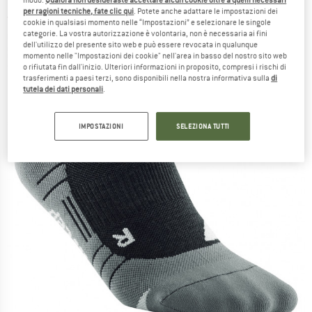
per ragioni tecniche, fate clic qui
. Potete anche adattare le impostazioni dei
(0)
cookie in qualsiasi momento nelle “Impostazioni” e selezionare le singole
categorie. La vostra autorizzazione è volontaria, non è necessaria ai fini
dell'utilizzo del presente sito web e può essere revocata in qualunque
momento nelle "Impostazioni dei cookie" nell'area in basso del nostro sito web
o rifiutata fin dall'inizio. Ulteriori informazioni in proposito, compresi i rischi di
trasferimenti a paesi terzi, sono disponibili nella nostra informativa sulla
di
tutela dei dati personali
.
IMPOSTAZIONI
SELEZIONA TUTTI