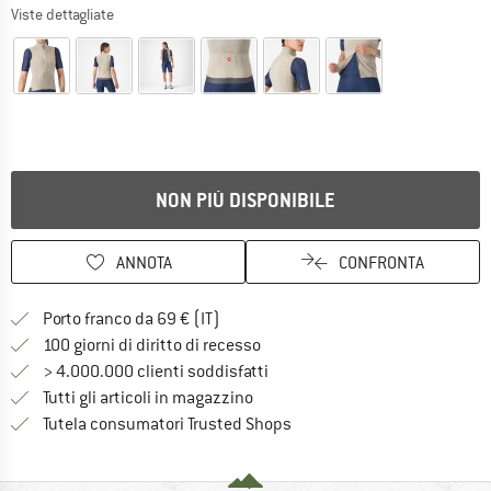
Viste dettagliate
NON PIÙ DISPONIBILE
ANNOTA
CONFRONTA
Qui trovi ulteriori informazioni sulle
Porto franco da 69 € (IT)
Vai alla politica di recesso qui 
100 giorni di diritto di recesso
> 4.000.000 clienti soddisfatti
Tutti gli articoli in magazzino
Trovi tutte le informazioni q
Tutela consumatori Trusted Shops