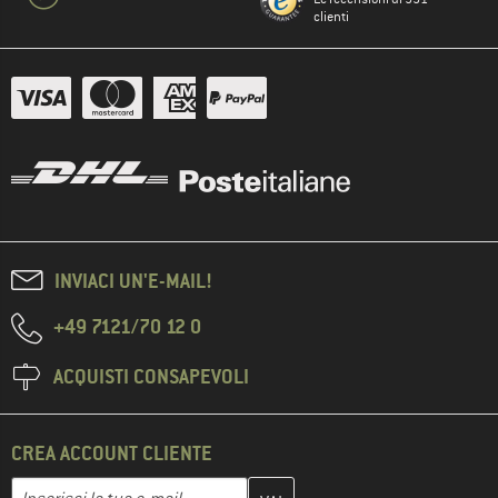
clienti
INVIACI UN'E-MAIL!
+49 7121/70 12 0
ACQUISTI CONSAPEVOLI
CREA ACCOUNT CLIENTE
Inserisci qui il tuo indirizzo e-mail e crea il tuo account cliente 
Indirizzo e-mail