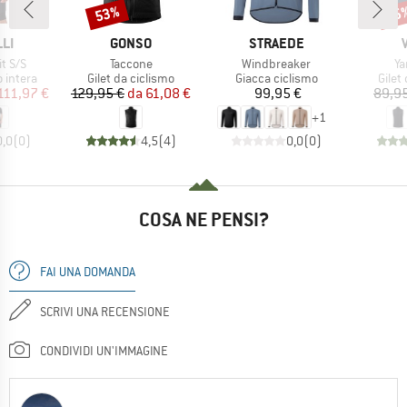
53%
35
Sconto
Scon
IO
MARCHIO
MARCHIO
LI
GONSO
STRAEDE
Articolo
Articolo
Ar
it S/S
Taccone
Windbreaker
Ya
odotti
Gruppo di prodotti
Gruppo di prodotti
Grupp
o intera
Gilet da ciclismo
Giacca ciclismo
Gilet
ezzo
ezzo ridotto
Prezzo
Prezzo ridotto
Prezzo
111,97 €
129,95 €
da
61,08 €
99,95 €
89,9
+
1
0,0
(
0
)
4,5
(
4
)
0,0
(
0
)
COSA NE PENSI?
FAI UNA DOMANDA
SCRIVI UNA RECENSIONE
CONDIVIDI UN'IMMAGINE