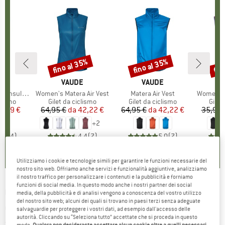
fino al 35%
fino al 35%
fin
Sconto
Sconto
Scon
IO
NO
MARCHIO
VAUDE
MARCHIO
VAUDE
Insulated
Articolo
Women's Matera Air Vest
Articolo
Matera Air Vest
Articolo
Women's 
prodotti
clismo
Gruppo di prodotti
Gilet da ciclismo
Gruppo di prodotti
Gilet da ciclismo
Grupp
Gilet
ezzo
ezzo ridotto
0,99 €
64,95 €
da
Prezzo
Prezzo ridotto
42,22 €
64,95 €
da
Prezzo
Prezzo ridotto
42,22 €
35,95 
+
2
4,5
(
4
)
4,4
(
7
)
5,0
(
7
)
Utilizziamo i cookie e tecnologie simili per garantire le funzioni necessarie del
nostro sito web. Offriamo anche servizi e funzionalità aggiuntive, analizziamo
il nostro traffico per personalizzare i contenuti e la pubblicità e forniamo
funzioni di social media. In questo modo anche i nostri partner dei social
CASTELLI
-
Women's Espresso Vest - Gilet da
media, della pubblicità e di analisi vengono a conoscenza del vostro utilizzo
del nostro sito web; alcuni dei quali si trovano in paesi terzi senza adeguate
ciclismo
salvaguardie per proteggere i vostri dati, ad esempio dall'accesso delle
autorità. Cliccando su “Seleziona tutto” accettate che si proceda in questo
(0)
modo.
Qualora non desideraste accettare alcun cookie oltre a quelli necessari