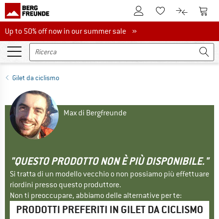
Al conto cliente
Al Ca
Alla lista promemo
Al confront
Up to 50% off now in our summer sale
Up to 50% off now in our summer sale »
Gilet da ciclismo
Max di Bergfreunde
"QUESTO PRODOTTO NON È PIÙ DISPONIBILE."
Si tratta di un modello vecchio o non possiamo più effettuare
riordini presso questo produttore.
Non ti preoccupare, abbiamo delle alternative per te:
PRODOTTI PREFERITI IN GILET DA CICLISMO