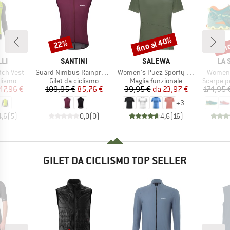
fino al 40%
fin
22%
Sconto
Sconto
Scon
IO
MARCHIO
MARCHIO
MAR
LI
SANTINI
SALEWA
LA 
Articolo
Articolo
Articolo
tch Vest
Guard Nimbus Rainproof Vest
Women's Puez Sporty Dry T-Shirt
Women's
prodotti
Gruppo di prodotti
Gruppo di prodotti
Gruppo di
clismo
Gilet da ciclismo
Maglia funzionale
Scarpe pe
ezzo
ezzo ridotto
Prezzo
Prezzo ridotto
Prezzo
Prezzo ridotto
47,96 €
109,95 €
85,76 €
39,95 €
da
23,97 €
174,95 
+
3
4,6
(
5
)
0,0
(
0
)
4,6
(
16
)
GILET DA CICLISMO TOP SELLER