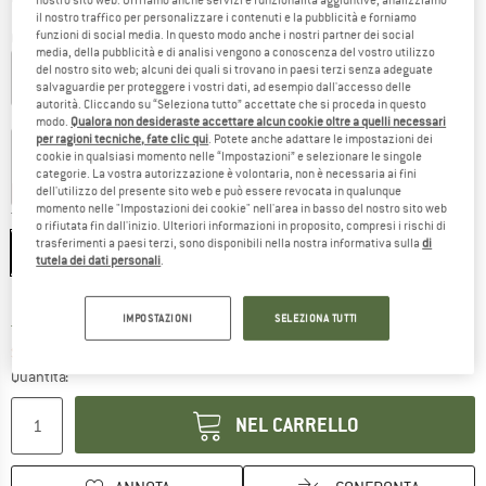
il nostro traffico per personalizzare i contenuti e la pubblicità e forniamo
funzioni di social media. In questo modo anche i nostri partner dei social
Colore:
Joe / Sponsor
media, della pubblicità e di analisi vengono a conoscenza del vostro utilizzo
del nostro sito web; alcuni dei quali si trovano in paesi terzi senza adeguate
salvaguardie per proteggere i vostri dati, ad esempio dall'accesso delle
autorità. Cliccando su “Seleziona tutto” accettate che si proceda in questo
50%
50%
50%
50%
50%
modo.
Qualora non desideraste accettare alcun cookie oltre a quelli necessari
per ragioni tecniche, fate clic qui
. Potete anche adattare le impostazioni dei
cookie in qualsiasi momento nelle “Impostazioni” e selezionare le singole
categorie. La vostra autorizzazione è volontaria, non è necessaria ai fini
dell'utilizzo del presente sito web e può essere revocata in qualunque
50%
50%
50%
50%
50%
momento nelle "Impostazioni dei cookie" nell'area in basso del nostro sito web
Taglia:
S
o rifiutata fin dall'inizio. Ulteriori informazioni in proposito, compresi i rischi di
trasferimenti a paesi terzi, sono disponibili nella nostra informativa sulla
di
S
M
L
XL
XXL
tutela dei dati personali
.
Guida alle taglie
IMPOSTAZIONI
SELEZIONA TUTTI
Il link si apre in una casella infor
Tempi di consegna: 3-5 giorni lavorativi
Soltanto uno in magazzino!
Quantità:
NEL CARRELLO