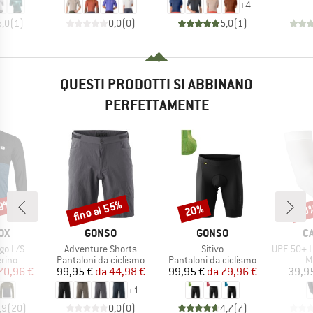
+
4
5,0
(
1
)
0,0
(
0
)
5,0
(
1
)
QUESTI PRODOTTI SI ABBINANO
PERFETTAMENTE
29%
fino al 55%
20%
20
Sconto
Sconto
Scon
IO
MARCHIO
MARCHIO
M
OX
GONSO
GONSO
C
Articolo
Articolo
Articolo
go L/S
Adventure Shorts
Sitivo
UPF 50+ Lig
 prodotti
Gruppo di prodotti
Gruppo di prodotti
Gr
rino
Pantaloni da ciclismo
Pantaloni da ciclismo
M
ezzo
ezzo ridotto
Prezzo
Prezzo ridotto
Prezzo
Prezzo ridotto
70,96 €
99,95 €
da
44,98 €
99,95 €
da
79,96 €
39,9
+
1
,9
(
20
)
0,0
(
0
)
4,7
(
7
)