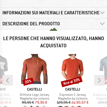
INFORMAZIONI SUI MATERIALI E CARATTERISTICHE
DESCRIZIONE DEL PRODOTTO
LE PERSONE CHE HANNO VISUALIZZATO, HANNO
ACQUISTATO
10%
fino al 30%
20%
45
Sconto
Sconto
Scon
O
MARCHIO
MARCHIO
AVE
CASTELLI
CASTELLI
Articolo
Articolo
Articolo
ort Sleeve
Drittone Logo Jersey
Espresso 2 Jersey
Gregarius Cl
odotti
Gruppo di prodotti
Gruppo di prodotti
Gruppo 
ciclismo
Maglietta da ciclismo
Maglietta da ciclismo
Magliet
ezzo
ezzo ridotto
Prezzo
Prezzo ridotto
Prezzo
Prezzo ridotto
58,46 €
99,95 €
79,96 €
129,95 €
da
90,97 €
129,9