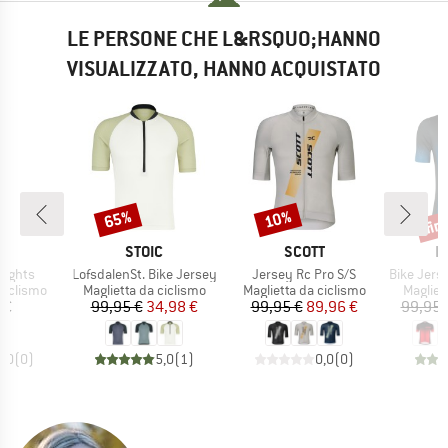
LE PERSONE CHE L&RSQUO;HANNO
VISUALIZZATO, HANNO ACQUISTATO
fin
65%
10%
Sconto
Sconto
Scon
HIO
MARCHIO
MARCHIO
M
E
STOIC
SCOTT
L
Articolo
Articolo
Articolo
Tights
LofsdalenSt. Bike Jersey
Jersey Rc Pro S/S
Bike Jersey F
dotti
Gruppo di prodotti
Gruppo di prodotti
Gruppo 
ciclismo
Maglietta da ciclismo
Maglietta da ciclismo
Magliet
ezzo
Prezzo
Prezzo ridotto
Prezzo
Prezzo ridotto
 €
99,95 €
34,98 €
99,95 €
89,96 €
99,95 
0,0
(
0
)
5,0
(
1
)
0,0
(
0
)