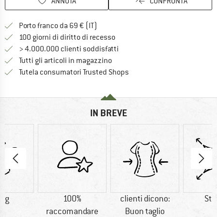
ANNOTA
CONFRONTA
Qui trovi ulteriori informazioni sulle
Porto franco da 69 € (IT)
Vai alla politica di recesso qui 
100 giorni di diritto di recesso
> 4.000.000 clienti soddisfatti
Tutti gli articoli in magazzino
Trovi tutte le informazioni q
Tutela consumatori Trusted Shops
IN BREVE
8 g
100%
clienti dicono:
Str
raccomandare
Buon taglio