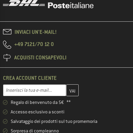
INVIACI UN'E-MAIL!
+49 7121/70 12 0
ACQUISTI CONSAPEVOLI
CREA ACCOUNT CLIENTE
Inserisci qui il tuo indirizzo e-mail e crea il tuo account cliente 
Indirizzo e-mail
Regalo di benvenuto da 5€ **
Accesso esclusivo a sconti
Salvataggio dei prodotti sul tuo promemoria
Sorpresa di compleanno