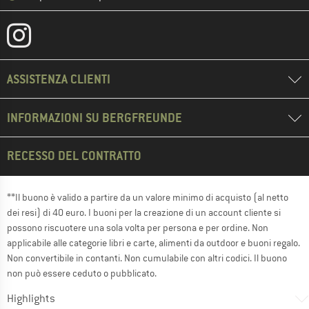
ASSISTENZA CLIENTI
INFORMAZIONI SU BERGFREUNDE
RECESSO DEL CONTRATTO
**Il buono è valido a partire da un valore minimo di acquisto (al netto
dei resi) di 40 euro. I buoni per la creazione di un account cliente si
possono riscuotere una sola volta per persona e per ordine. Non
applicabile alle categorie libri e carte, alimenti da outdoor e buoni regalo.
Non convertibile in contanti. Non cumulabile con altri codici. Il buono
non può essere ceduto o pubblicato.
Highlights