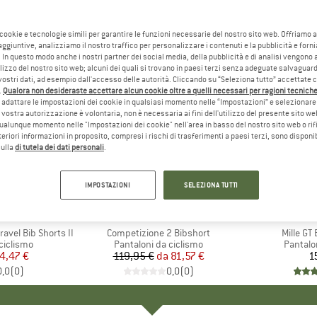
 cookie e tecnologie simili per garantire le funzioni necessarie del nostro sito web. Offriamo 
aggiuntive, analizziamo il nostro traffico per personalizzare i contenuti e la pubblicità e forn
 In questo modo anche i nostri partner dei social media, della pubblicità e di analisi vengon
ilizzo del nostro sito web; alcuni dei quali si trovano in paesi terzi senza adeguate salvaguard
vostri dati, ad esempio dall'accesso delle autorità. Cliccando su “Seleziona tutto” accettate 
.
Qualora non desideraste accettare alcun cookie oltre a quelli necessari per ragioni tecniche,
adattare le impostazioni dei cookie in qualsiasi momento nelle “Impostazioni” e selezionare 
 vostra autorizzazione è volontaria, non è necessaria ai fini dell'utilizzo del presente sito w
ualunque momento nelle "Impostazioni dei cookie" nell'area in basso del nostro sito web o rifi
lteriori informazioni in proposito, compresi i rischi di trasferimenti a paesi terzi, sono disponib
sulla
di tutela dei dati personali
.
fino al 32%
Sconto
IMPOSTAZIONI
SELEZIONA TUTTI
HIO
C
MARCHIO
CASTELLI
avel Bib Shorts II
Articolo
Competizione 2 Bibshort
Articolo
Mille GT
dotti
ciclismo
Gruppo di prodotti
Pantaloni da ciclismo
Gruppo 
Pantalo
ezzo
ezzo ridotto
4,47 €
119,95 €
da
Prezzo
Prezzo ridotto
81,57 €
1
0,0
(
0
)
0,0
(
0
)