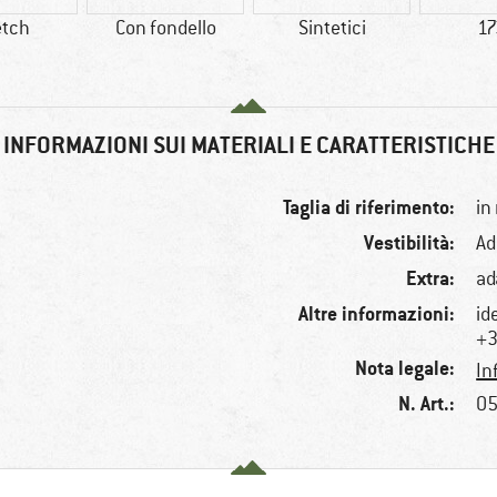
etch
Con fondello
Sintetici
17
INFORMAZIONI SUI MATERIALI E CARATTERISTICHE
Taglia di riferimento:
in
Vestibilità:
Ad
Extra:
ad
Altre informazioni:
id
+3
Nota legale:
In
N. Art.:
05