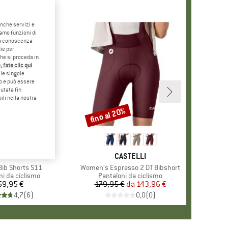
anche servizi e
iamo funzioni di
o a conoscenza
ie per
che si proceda in
 fate clic qui
.
le singole
eb e può essere
utata fin
ili nella nostra
fino al 20%
Sconto
MARCHIO
ASSOS
MARCHIO
CASTELLI
 Bib Shorts S11
Articolo
Women's Espresso 2 DT Bibshort
di prodotti
ni da ciclismo
Gruppo di prodotti
Pantaloni da ciclismo
59,95 €
Prezzo
179,95 €
da
Prezzo
Prezzo ridotto
143,96 €
4,7
(
6
)
0,0
(
0
)