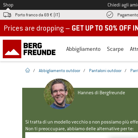
Allo
Shop
Chiedi agli am
Porto franco da 69 € (IT)
Pagamento
Up to 50% off now in our summer sale
Abbigliamento
Scarpe
Att
pagina iniziale
/
Abbigliamento outdoor
/
Pantaloni outdoor
/
Pant
Hannes di Bergfreunde
Si tratta di un modello vecchio o non possiamo più eff
Non ti preoccupare, abbiamo delle alternative per te: