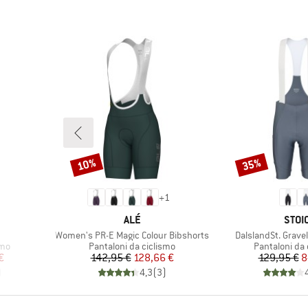
10%
35%
Sconto
Sconto
+
1
MARCHIO
MARC
ALÉ
STOI
Articolo
Articolo
Women's PR-E Magic Colour Bibshorts
DalslandSt. Gravel
Gruppo di prodotti
Gruppo di pro
smo
Pantaloni da ciclismo
Pantaloni da 
ridotto
Prezzo
Prezzo ridotto
Pr
Pr
€
142,95 €
128,66 €
129,95 €
8
)
4,3
(
3
)