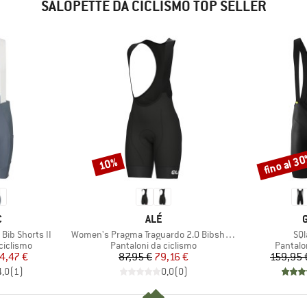
SALOPETTE DA CICLISMO TOP SELLER
fino al 3
10%
Sconto
Sconto
HIO
MARCHIO
C
ALÉ
Articolo
Art
 Bib Shorts II
Women's Pragma Traguardo 2.0 Bibshorts
SQl
dotti
Gruppo di prodotti
Gruppo 
ciclismo
Pantaloni da ciclismo
Pantalo
ezzo
ezzo ridotto
Prezzo
Prezzo ridotto
4,47 €
87,95 €
79,16 €
159,95 
4,0
(
1
)
0,0
(
0
)