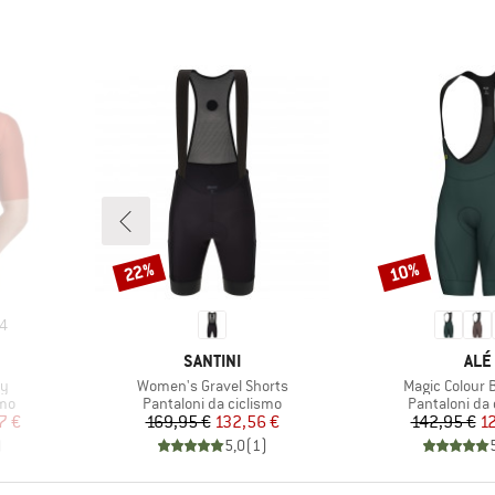
22%
10%
Sconto
Sconto
4
MARCHIO
MAR
SANTINI
ALÉ
Articolo
Articolo
ey
Women's Gravel Shorts
Magic Colour 
Gruppo di prodotti
Gruppo di pro
smo
Pantaloni da ciclismo
Pantaloni da 
ridotto
Prezzo
Prezzo ridotto
Pr
Pr
7 €
169,95 €
132,56 €
142,95 €
1
)
5,0
(
1
)