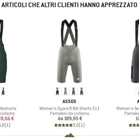
ARTICOLI CHE ALTRI CLIENTI HANNO APPREZZATO
CHIO
MARCHIO
ASSOS
Articolo
Articolo
Bibshorts
Women's Dyora R Bib Shorts S11
Women's Tac
dotti
Gruppo di prodotti
Gruppo 
ciclismo
Pantaloni da ciclismo
Pantalo
ezzo
ezzo ridotto
Prezzo
28,66 €
da
189,95 €
1
5,0
(
1
)
5,0
(
1
)