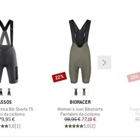
22%
10%
Sconto
Scont
MARCHIO
MARCHIO
ASSOS
BIORACER
Articolo
Artico
tica Bib Shorts T5
Women's Icon Bibshorts
Pragm
di prodotti
Gruppo di prodotti
Gr
ni da ciclismo
Pantaloni da ciclismo
Pa
Prezzo
Prezzo
Prezzo ridotto
79,95 €
98,95 €
77,18 €
89
5,0
(
1
)
5,0
(
2
)