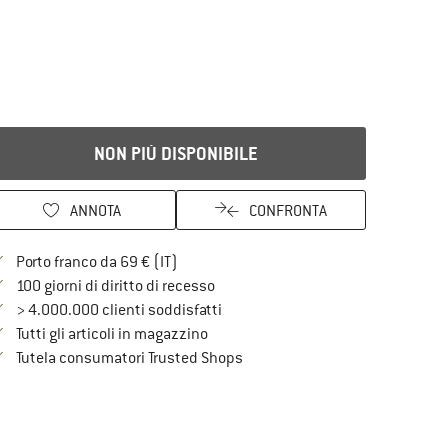
NON PIÙ DISPONIBILE
ANNOTA
CONFRONTA
Qui trovi ulteriori informazioni sulle spe
Porto franco da 69 € (IT)
Vai alla politica di recesso qui Si a
100 giorni di diritto di recesso
> 4.000.000 clienti soddisfatti
Tutti gli articoli in magazzino
Trovi tutte le informazioni qui!
Tutela consumatori Trusted Shops