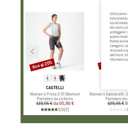
Utilizziamo i
funzionalità 
social media.
del vostro ut
proteggere i 
questo modo
Potete anche 
categorie. La
revocata in q
dall'inizio. U
informativa 
fino al 20%
35%
Sconto
Sconto
MARCHIO
CASTELLI
MARC
STOI
Articolo
Women's Prima 2 DT Bibshort
Articolo
Women's DalslandSt. Gr
Gruppo di prodotti
Pantaloni da ciclismo
Gruppo di pro
Pantaloni da 
119,95 €
da
Prezzo
Prezzo ridotto
95,96 €
129,95 €
Pr
Pr
8
5,0
(
2
)