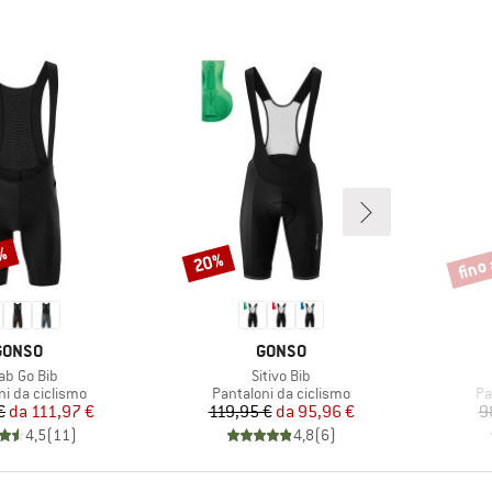
0%
fino
20%
Sconto
Scont
MARCHIO
MARCHIO
GONSO
GONSO
icolo
Articolo
ab Go Bib
Sitivo Bib
di prodotti
Gruppo di prodotti
Gr
ni da ciclismo
Pantaloni da ciclismo
Pa
Prezzo
Prezzo ridotto
Prezzo
Prezzo ridotto
€
da
111,97 €
119,95 €
da
95,96 €
9
4,5
(
11
)
4,8
(
6
)