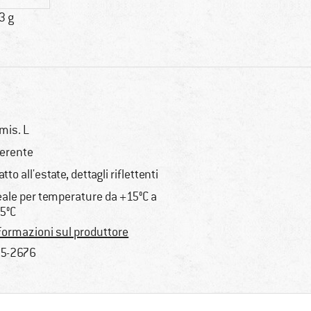
3 g
 mis. L
erente
atto all'estate, dettagli riflettenti
eale per temperature da +15°C a
5°C
formazioni sul produttore
5-2676