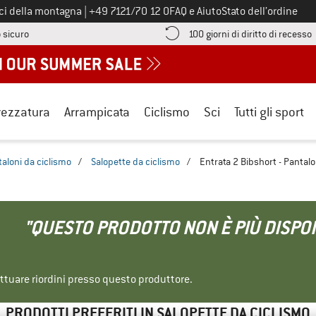
Chiamaci al numero
ici della montagna
|
+49 7121/70 12 0
FAQ e Aiuto
Stato dell’ordine
Qui trovi le informazioni di pagamento! Si apre in una casella informa
V
 sicuro
100 giorni di diritto di recesso
rezzatura
Arrampicata
Ciclismo
Sci
Tutti gli sport
aloni da ciclismo
/
Salopette da ciclismo
/
Entrata 2 Bibshort - Pantalo
"QUESTO PRODOTTO NON È PIÙ DISPON
ettuare riordini presso questo produttore.
PRODOTTI PREFERITI IN SALOPETTE DA CICLISMO