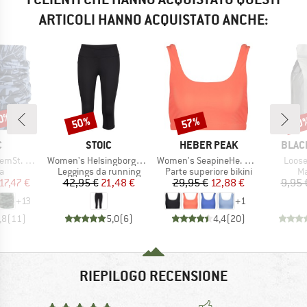
ARTICOLI HANNO ACQUISTATO ANCHE:
30%
50%
57%
10
Sconto
Sconto
Scon
HIO
MARCHIO
MARCHIO
MARC
C
STOIC
HEBER PEAK
BLAC
Articolo
Articolo
Artico
eckwarmer
Women's HelsingborgSt. Performance 3/4 Tights II
Women's SeapineHe. Bikini Top
Loose
 di prodotti
Gruppo di prodotti
Gruppo di prodotti
Gr
a
Leggings da running
Parte superiore bikini
Ma
ezzo
ezzo ridotto
Prezzo
Prezzo ridotto
Prezzo
Prezzo ridotto
17,47 €
42,95 €
21,48 €
29,95 €
12,88 €
9,95 
+
13
+
1
,8
(
11
)
5,0
(
6
)
4,4
(
20
)
RIEPILOGO RECENSIONE