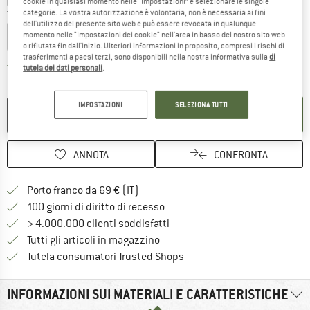
cookie in qualsiasi momento nelle “Impostazioni” e selezionare le singole
categorie. La vostra autorizzazione è volontaria, non è necessaria ai fini
Taglia:
21 x 4,5 x 2080 mm
dell'utilizzo del presente sito web e può essere revocata in qualunque
momento nelle "Impostazioni dei cookie" nell'area in basso del nostro sito web
13 x 4,5 x 2080 mm
21 x 4,5 x 2080 mm
o rifiutata fin dall'inizio. Ulteriori informazioni in proposito, compresi i rischi di
trasferimenti a paesi terzi, sono disponibili nella nostra informativa sulla
di
Il link si apre in una casella infor
Tempi di consegna: 4-5 giorni lavorativi
tutela dei dati personali
.
Quantità:
IMPOSTAZIONI
SELEZIONA TUTTI
NEL CARRELLO
ANNOTA
CONFRONTA
Qui trovi ulteriori informazioni sulle
Porto franco da 69 € (IT)
Vai alla politica di recesso qui 
100 giorni di diritto di recesso
> 4.000.000 clienti soddisfatti
Tutti gli articoli in magazzino
Trovi tutte le informazioni q
Tutela consumatori Trusted Shops
INFORMAZIONI SUI MATERIALI E CARATTERISTICHE