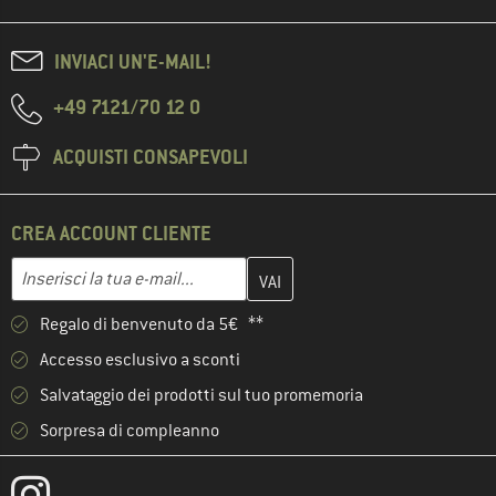
INVIACI UN'E-MAIL!
+49 7121/70 12 0
ACQUISTI CONSAPEVOLI
CREA ACCOUNT CLIENTE
Inserisci qui il tuo indirizzo e-mail e crea il tuo account cliente 
Indirizzo e-mail
Regalo di benvenuto da 5€ **
Accesso esclusivo a sconti
Salvataggio dei prodotti sul tuo promemoria
Sorpresa di compleanno