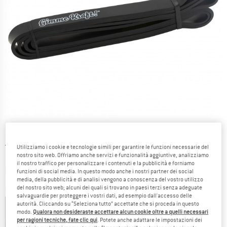
Prezzo originale :
Prezzo:
13,95
€
Utilizziamo i cookie e tecnologie simili per garantire le funzioni necessarie del
nostro sito web. Offriamo anche servizi e funzionalità aggiuntive, analizziamo
10,46
€
incl. IVA
il nostro traffico per personalizzare i contenuti e la pubblicità e forniamo
Informazioni sui costi di spedizione. Si apre in una
più Spese di spedizione
funzioni di social media. In questo modo anche i nostri partner dei social
media, della pubblicità e di analisi vengono a conoscenza del vostro utilizzo
del nostro sito web; alcuni dei quali si trovano in paesi terzi senza adeguate
Colore:
Black
salvaguardie per proteggere i vostri dati, ad esempio dall'accesso delle
autorità. Cliccando su “Seleziona tutto” accettate che si proceda in questo
modo.
Qualora non desideraste accettare alcun cookie oltre a quelli necessari
per ragioni tecniche, fate clic qui
. Potete anche adattare le impostazioni dei
10%
25%