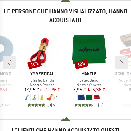
LE PERSONE CHE HANNO VISUALIZZATO, HANNO
ACQUISTATO
10%
10%
Sconto
Sconto
MARCHIO
MARCHIO
MARCHI
AMOND
YY VERTICAL
MANTLE
SCHILD
Articolo
Articolo
Articol
ainer
Elastic Bands
Latex Band
Super 
rodotti
Gruppo di prodotti
Gruppo di prodotti
Grup
o mano
Nastro fitness
Nastro fitness
Nast
ezzo
ezzo ridotto
Prezzo
Prezzo ridotto
Prezzo
Prezzo ridotto
85 €
12,95 €
da
11,66 €
5,95 €
da
5,36 €
8
+
1
,4
(
67
)
5,0
(
5
)
4,8
(
6
)
I CLIENTI CHE HANNO ACQUISTATO QUESTI