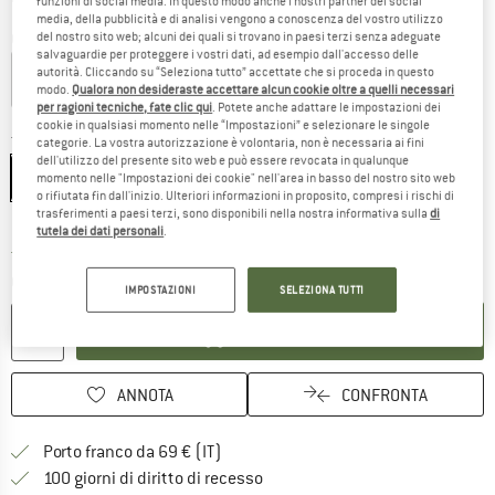
funzioni di social media. In questo modo anche i nostri partner dei social
media, della pubblicità e di analisi vengono a conoscenza del vostro utilizzo
del nostro sito web; alcuni dei quali si trovano in paesi terzi senza adeguate
Colore:
Loer Glory Blue
salvaguardie per proteggere i vostri dati, ad esempio dall'accesso delle
autorità. Cliccando su “Seleziona tutto” accettate che si proceda in questo
modo.
Qualora non desideraste accettare alcun cookie oltre a quelli necessari
per ragioni tecniche, fate clic qui
. Potete anche adattare le impostazioni dei
25%
25%
cookie in qualsiasi momento nelle “Impostazioni” e selezionare le singole
Taglia:
One Size
categorie. La vostra autorizzazione è volontaria, non è necessaria ai fini
dell'utilizzo del presente sito web e può essere revocata in qualunque
One Size
momento nelle "Impostazioni dei cookie" nell'area in basso del nostro sito web
o rifiutata fin dall'inizio. Ulteriori informazioni in proposito, compresi i rischi di
trasferimenti a paesi terzi, sono disponibili nella nostra informativa sulla
di
Guida alle taglie
tutela dei dati personali
.
Il link si apre in una casella infor
Tempi di consegna: 3-5 giorni lavorativi
Quantità:
IMPOSTAZIONI
SELEZIONA TUTTI
NEL CARRELLO
ANNOTA
CONFRONTA
Qui trovi ulteriori informazioni sulle
Porto franco da 69 € (IT)
Vai alla politica di recesso qui 
100 giorni di diritto di recesso