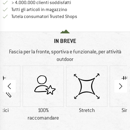
> 4.000.000 clienti soddisfatti
Tutti gli articoli in magazzino
Trovi tutte le informazioni q
Tutela consumatori Trusted Shops
IN BREVE
Fascia per la fronte, sportiva e funzionale, per attività
outdoor
etici
100%
Stretch
Sint
raccomandare