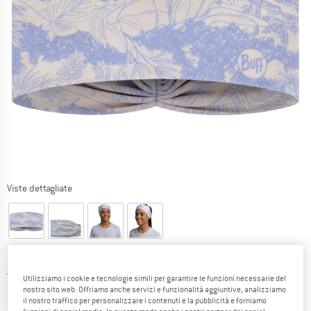
Viste dettagliate
Prezzo originale :
Prezzo:
19,95
€
Utilizziamo i cookie e tecnologie simili per garantire le funzioni necessarie del
14,96
€
nostro sito web. Offriamo anche servizi e funzionalità aggiuntive, analizziamo
incl. IVA
il nostro traffico per personalizzare i contenuti e la pubblicità e forniamo
Informazioni sui costi di spedizione. Si apre in una
più Spese di spedizione