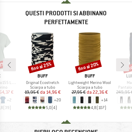
QUESTI PRODOTTI SI ABBINANO
PERFETTAMENTE
32%
fino al 25%
fino al 20%
fin
Sconto
Sconto
Scon
HIO
MARCHIO
MARCHIO
MA
C
BUFF
BUFF
LU
Articolo
Articolo
Art
 Loose Shirt
Original Ecostretch
Lightweight Merino Wool
Ma
 prodotti
Gruppo di prodotti
Gruppo di prodotti
Gruppo 
rino
Sciarpa a tubo
Sciarpa a tubo
Pantalo
ezzo
ezzo ridotto
Prezzo
Prezzo ridotto
Prezzo
Prezzo ridotto
54,37 €
19,95 €
da
14,96 €
27,95 €
da
22,36 €
249,95 
+
2
+
20
+
14
,8
(
39
)
5,0
(
4
)
4,8
(
107
)