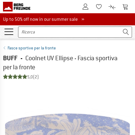
Al conto cliente
Al Ca
Alla lista promemo
Al confront
Up to 50% off now in our summer sale
Up to 50% off now in our summer sale »
Fasce sportive per la fronte
BUFF
-
Coolnet UV Ellipse - Fascia sportiva
per la fronte
5,0
(2)