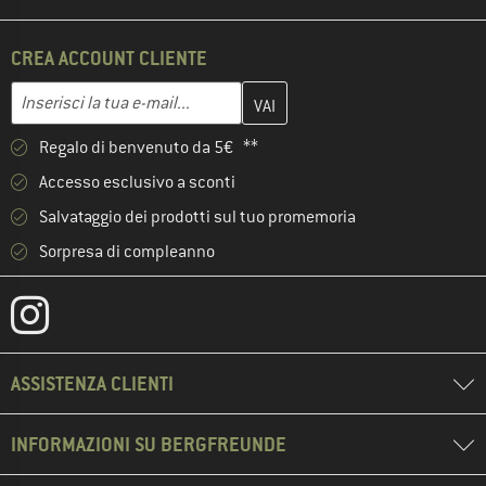
CREA ACCOUNT CLIENTE
Inserisci qui il tuo indirizzo e-mail e crea il tuo account cliente 
Indirizzo e-mail
Regalo di benvenuto da 5€ **
Accesso esclusivo a sconti
Salvataggio dei prodotti sul tuo promemoria
Sorpresa di compleanno
ASSISTENZA CLIENTI
INFORMAZIONI SU BERGFREUNDE