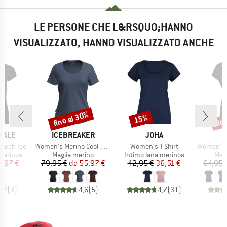
LE PERSONE CHE L&RSQUO;HANNO
VISUALIZZATO, HANNO VISUALIZZATO ANCHE
fino al 30%
fin
15%
Sconto
Sconto
Scon
MARCHIO
MARCHIO
YALE
ICEBREAKER
JOHA
Articolo
Articolo
Articolo
 Tech Tee
Women's Merino Cool-Lite Sphere III S/S Scoop
Women's T-Shirt
Women's MerinoChill 
odotti
Gruppo di prodotti
Gruppo di prodotti
Grup
merinos
Maglia merino
Intimo lana merinos
Mag
ezzo
ezzo ridotto
Prezzo
Prezzo ridotto
Prezzo
Prezzo ridotto
0,97 €
79,95 €
da
55,97 €
42,95 €
36,51 €
64,95 
4,7
(
3
)
4,6
(
5
)
4,7
(
31
)