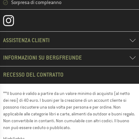
Sorpresa di compleanno
ASSISTENZA CLIENTI
INFORMAZIONI SU BERGFREUNDE
RECESSO DEL CONTRATTO
**Il buono è valido a partire da un valore minimo di acquisto (al netto
dei resi) di 40 euro. I buoni per la creazione di un account cliente si
possono riscuotere una sola volta per persona e per ordine. Non
applicabile alle categorie libri e carte, alimenti da outdoor e buoni regalo.
Non convertibile in contanti. Non cumulabile con altri codici. Il buono
non può essere ceduto o pubblicato.