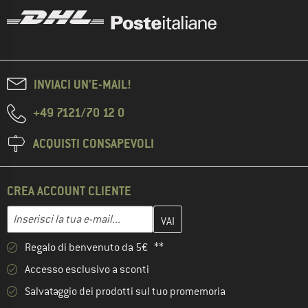
INVIACI UN'E-MAIL!
+49 7121/70 12 0
ACQUISTI CONSAPEVOLI
CREA ACCOUNT CLIENTE
Inserisci qui il tuo indirizzo e-mail e crea il tuo account cliente 
Indirizzo e-mail
Regalo di benvenuto da 5€ **
Accesso esclusivo a sconti
Salvataggio dei prodotti sul tuo promemoria