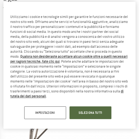
5,0
(1)
Utilizziamo i cookie e tecnologie simili per garantire le funzioni necessarie del
nostro sito web. Offriamo anche servizi e funzionalità aggiuntive, analizziamo
il nostro traffico per personalizzare i contenuti e la pubblicità e forniamo
funzioni di social media. In questo modo anche i nostri partner dei social
media, della pubblicità e di analisi vengono a conoscenza del vostro utilizzo
del nostro sito web; alcuni dei quali si trovano in paesi terzi senza adeguate
salvaguardie per proteggere i vostri dati, ad esempio dall'accesso delle
autorità. Cliccando su “Seleziona tutto” accettate che si proceda in questo
modo.
Qualora non desideraste accettare alcun cookie oltre a quelli necessari
per ragioni tecniche, fate clic qui
. Potete anche adattare le impostazioni dei
cookie in qualsiasi momento nelle “Impostazioni” e selezionare le singole
categorie. La vostra autorizzazione è volontaria, non è necessaria ai fini
dell'utilizzo del presente sito web e può essere revocata in qualunque
momento nelle "Impostazioni dei cookie" nell'area in basso del nostro sito web
o rifiutata fin dall'inizio. Ulteriori informazioni in proposito, compresi i rischi di
trasferimenti a paesi terzi, sono disponibili nella nostra informativa sulla
di
tutela dei dati personali
.
IMPOSTAZIONI
SELEZIONA TUTTI