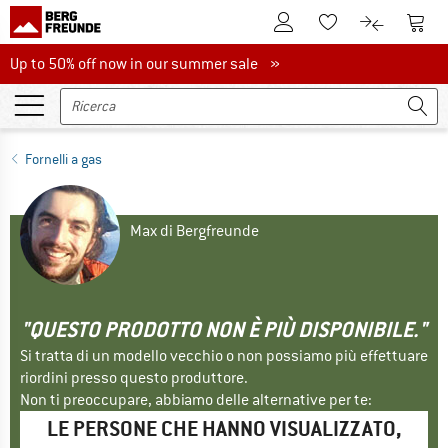
Al conto cliente
Al Ca
Alla lista promemo
Al confront
Up to 50% off now in our summer sale
Up to 50% off now in our summer sale »
Fornelli a gas
Max di Bergfreunde
"QUESTO PRODOTTO NON È PIÙ DISPONIBILE."
Si tratta di un modello vecchio o non possiamo più effettuare
riordini presso questo produttore.
Non ti preoccupare, abbiamo delle alternative per te:
LE PERSONE CHE HANNO VISUALIZZATO,