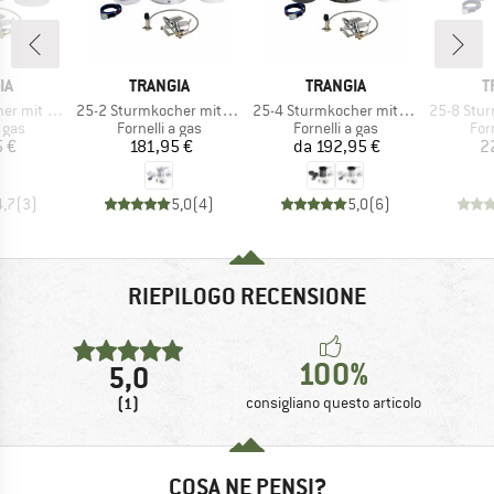
IO
MARCHIO
MARCHIO
M
IA
TRANGIA
TRANGIA
T
Articolo
Articolo
Articolo
s Gasbrenner
25-2 Sturmkocher mit Primus Gasbrenner
25-4 Sturmkocher mit Primus Gasbrenner
25-8 Sturmkocher
 prodotti
Gruppo di prodotti
Gruppo di prodotti
Gru
a gas
Fornelli a gas
Fornelli a gas
Forn
ezzo
Prezzo
Prezzo
 €
181,95 €
da
192,95 €
2
4,7
(
3
)
5,0
(
4
)
5,0
(
6
)
RIEPILOGO RECENSIONE
100%
5,0
(1)
consigliano questo articolo
COSA NE PENSI?