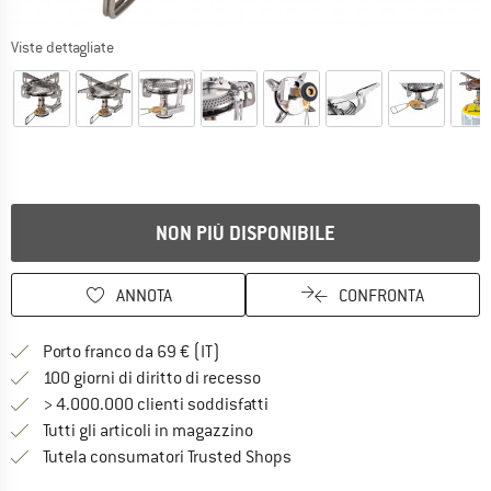
Viste dettagliate
NON PIÙ DISPONIBILE
ANNOTA
CONFRONTA
Qui trovi ulteriori informazioni sulle
Porto franco da 69 € (IT)
Vai alla politica di recesso qui 
100 giorni di diritto di recesso
> 4.000.000 clienti soddisfatti
Tutti gli articoli in magazzino
Trovi tutte le informazioni q
Tutela consumatori Trusted Shops