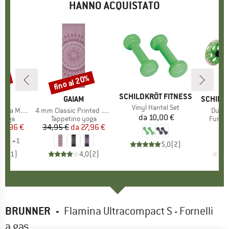
HANNO ACQUISTATO
20%
fino al 20%
Sconto
MARCHIO
SCHILDKRÖT FITNESS
HIO
M
MARCHIO
GAIAM
MARCHI
SCHILD
Articolo
Vinyl Hantel Set
lassic Printed
Articolo
4 mm Classic Printed Yoga Mat
Artico
Dual-
da
10,00 €
Prezzo
 prodotti
 yoga
Gruppo di prodotti
Tappetino yoga
Gruppo
Functi
ezzo
ezzo ridotto
31,96 €
34,95 €
da
Prezzo
Prezzo ridotto
27,96 €
3
+
1
5,0
(
2
)
5,0
(
1
)
4,0
(
2
)
BRUNNER
-
Flamina Ultracompact S - Fornelli
a gas