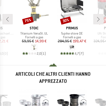
75%
30%
25
Sconto
Sconto
Scon
IO
MARCHIO
MARCHIO
M
NS
STOIC
PRIMUS
P
Articolo
Articolo
Artico
chset UL
Titanium VenaSt. UL
Tupike stove DE
Ulti 
 prodotti
Gruppo di prodotti
Gruppo di prodotti
Gru
a gas
Fornelli a gas
Fornelli a gas
Forn
ezzo
ezzo ridotto
Prezzo
Prezzo ridotto
Prezzo
Prezzo ridotto
2,21 €
59,95 €
14,99 €
284,95 €
199,47 €
324,95 
0,0
(
0
)
2,0
(
1
)
4,7
(
7
)
ARTICOLI CHE ALTRI CLIENTI HANNO
APPREZZATO