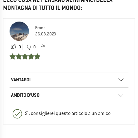
MONTAGNA DI TUTTO IL MONDO:
Andrius
19.08.2024 14:20
Grazie per la risposta Si scopre che c'è
Frank
un'immagine nelle fotografie, è chiaro che
26.03.2023
è così.
0
0
0
0
VANTAGGI
AMBITO D’USO
Sì, consiglierei questo articolo a un amico