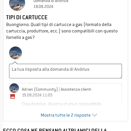
Domanda
di
Andrius
18.08.2024
TIPI DI CARTUCCE
Buongiorno. Quali tipi di cartucce a gas (formato della
cartuccia, produttore, ecc.) sono compatibili con questo
fornello a gas?
Adrian (Community)
| Assistenza clienti
19.08.2024 11:05
Ciao Andrius, Questa stufa è compatibile
solo con le bombole a vite. 100g, 230g e 450g
Mostra tutte le 2 risposte
1
0
ECCO COSA NE PENSANO ALTRI AMICI DELLA