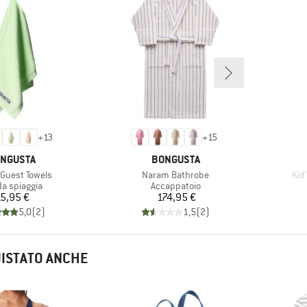
+
13
+
15
RCHIO
MARCHIO
NGUSTA
BONGUSTA
Articolo
Arti
Guest Towels
Naram Bathrobe
Kid
o di prodotti
Gruppo di prodotti
da spiaggia
Accappatoio
Prezzo
Prezzo
5,95 €
174,95 €
5,0
(
2
)
1,5
(
2
)
UISTATO ANCHE