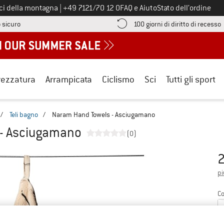
Chiamaci al numero
ici della montagna
|
+49 7121/70 12 0
FAQ e Aiuto
Stato dell’ordine
Qui trovi le informazioni di pagamento! Si apre in una casella informa
V
 sicuro
100 giorni di diritto di recesso
rezzatura
Arrampicata
Ciclismo
Sci
Tutti gli sport
/
Teli bagno
/
Naram Hand Towels - Asciugamano
- Asciugamano
(0)
2
Pr
pi
Co