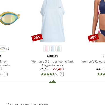
25%
40%
Sconto
Sconto
+
1
HIO
MARCHIO
M
A
ADIDAS
S
Articolo
Articolo
irror
Women's 3-Stripes Iconic Tank
Women's Colourbl
odotti
Gruppo di prodotti
a nuoto
Maglia da corsa
ezzo
Prezzo
Prezzo ridotto
 €
29,95 €
22,46 €
44,95
4,3
(
6
)
5,0
(
1
)