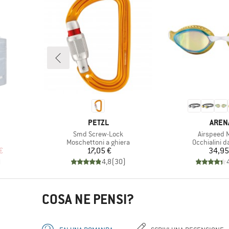
MARCHIO
MARC
PETZL
AREN
Articolo
Articolo
Smd Screw-Lock
Airspeed M
otti
Gruppo di prodotti
Gruppo di pr
Moschettoni a ghiera
Occhialini d
ridotto
Prezzo
Pr
€
17,05 €
34,95
)
4,8
(
30
)
COSA NE PENSI?