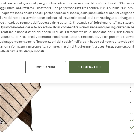
 cookie e tecnologie simili per garantire le funzioni necessarie del nostro sito web. Offriamo 
aggiuntive, analizziamo il nostro traffico per personalizzare i contenuti e la pubblicità e forn
 In questo modo anche i nostri partner dei social media, della pubblicità e di analisi vengon
ilizzo del nostro sito web; alcuni dei quali si trovano in paesi terzi senza adeguate salvaguard
vostri dati, ad esempio dall'accesso delle autorità. Cliccando su “Seleziona tutto” accettate 
.
Qualora non desideraste accettare alcun cookie oltre a quelli necessari per ragioni tecniche,
adattare le impostazioni dei cookie in qualsiasi momento nelle “Impostazioni” e selezionare 
Ta
 vostra autorizzazione è volontaria, non è necessaria ai fini dell'utilizzo del presente sito w
ualunque momento nelle "Impostazioni dei cookie" nell'area in basso del nostro sito web o rifi
lteriori informazioni in proposito, compresi i rischi di trasferimenti a paesi terzi, sono disponib
sulla
di tutela dei dati personali
.
Te
Qu
IMPOSTAZIONI
SELEZIONA TUTTI