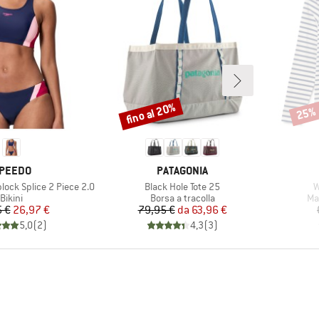
fino al 20%
25%
Sconto
Scont
ARCHIO
MARCHIO
PEEDO
PATAGONIA
Articolo
A
ock Splice 2 Piece 2.0
Black Hole Tote 25
W
Gruppo di prodotti
Gruppo di prodotti
Gr
Bikini
Borsa a tracolla
Ma
Prezzo
Prezzo ridotto
Prezzo
Prezzo ridotto
 €
26,97 €
79,95 €
da
63,96 €
5,0
(
2
)
4,3
(
3
)