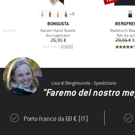
+
9
MARCHIO
MARCHIO
BONGUSTA
BERGFRE
Articolo
Articolo
ni Bottom
Naram Hand Towels
Badetuch Bea
i
Gruppo di prodotti
Gruppo di 
ini
Asciugamano
Telo da sp
ridotto
Prezzo
Pr
Pr
€
26,95 €
29,95 €
8
)
0,0
(
0
)
Lisa di Bergfreunde - Spedizione
"Faremo del nostro megl
Porto franco da 69 € (IT)