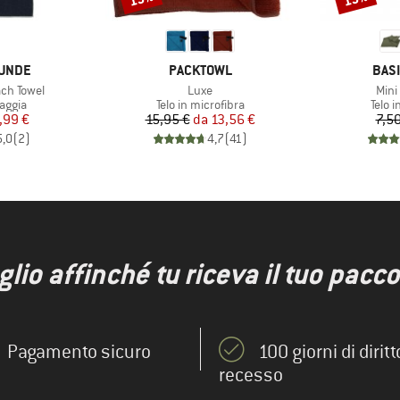
MARCHIO
MAR
UNDE
PACKTOWL
BAS
Articolo
Artic
ch Towel
Luxe
Mini
prodotti
Gruppo di prodotti
Grupp
iaggia
Telo in microfibra
Telo i
ezzo
ezzo ridotto
Prezzo
Prezzo ridotto
,99 €
15,95 €
da
13,56 €
7,50
5,0
(
2
)
4,7
(
41
)
io affinché tu riceva il tuo pacco 
Pagamento sicuro
100 giorni di diritt
recesso