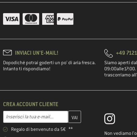
INVIACI UN'E-MAIL!
+49 7121
Dopodiché potrai goderti un po' di aria fresca.
Siamo aperti dal
Intanto ti rispondiamo!
09:00alle17:00. 
trascorriamo all
CREA ACCOUNT CLIENTE
Inserisci qui il tuo indirizzo e-mail e crea il tuo account cliente 
Indirizzo e-mail
Regalo di benvenuto da 5€ **
Non vediamo l'or