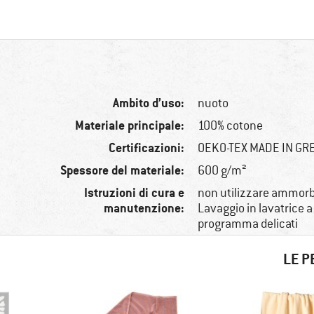
Ambito d’uso:
nuoto
Materiale principale:
100% cotone
Certificazioni:
OEKO-TEX MADE IN G
Spessore del materiale:
600 g/m²
Istruzioni di cura e
non utilizzare ammorb
manutenzione:
Lavaggio in lavatrice a
programma delicati
LE P