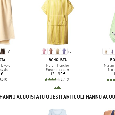
+
7
+
5
O
MARCHIO
MA
STA
BONGUSTA
BO
Articolo
Articolo
 Towels
Naram Poncho
Naram 
prodotti
Gruppo di prodotti
Grupp
iaggia
Poncho da surf
Telo 
ezzo
Prezzo
 €
134,95 €
1
0,0
(
0
)
3,7
(
3
)
E HANNO ACQUISTATO QUESTI ARTICOLI HANNO ACQ