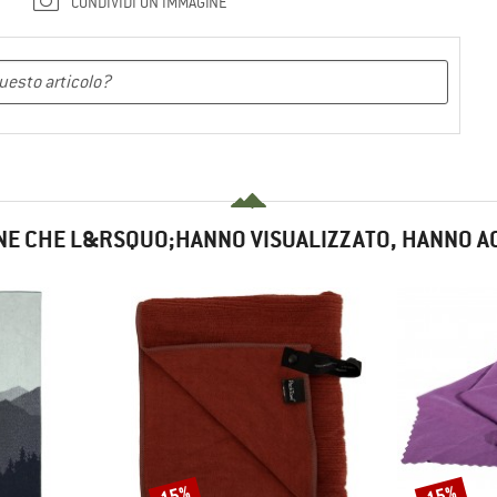
CONDIVIDI UN'IMMAGINE
NE CHE L&RSQUO;HANNO VISUALIZZATO, HANNO A
15%
15%
Sconto
Sconto