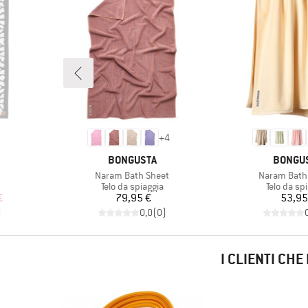
+
4
MARCHIO
MARCHI
BONGUSTA
BONGU
Articolo
Articolo
Naram Bath Sheet
Naram Bath
tti
Gruppo di prodotti
Gruppo di 
Telo da spiaggia
Telo da sp
ridotto
Prezzo
Pr
€
79,95 €
53,95
)
0,0
(
0
)
I CLIENTI CH