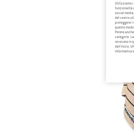
Utilizziamo i
funzionalità 
social media.
del vostro ut
proteggere i 
questo modo
Potete anche 
categorie. La
revocata in q
dall'inizio. U
informativa 