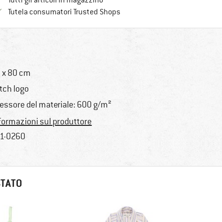
Tutti gli articoli in magazzino
Trovi tutte le informazioni qui!
Tutela consumatori Trusted Shops
 x 80 cm
tch logo
essore del materiale: 600 g/m²
formazioni sul produttore
1-0260
STATO