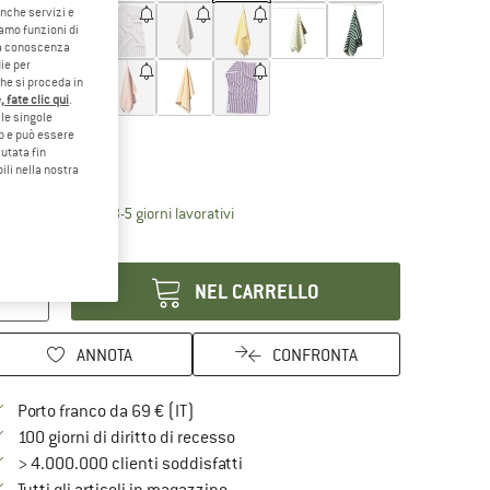
anche servizi e
iamo funzioni di
o a conoscenza
ie per
che si proceda in
 fate clic qui
.
le singole
glia:
50 x 80 cm
eb e può essere
utata fin
50 x 80 cm
ili nella nostra
Il link si apre in una casella informati
mpi di consegna: 3-5 giorni lavorativi
antità:
NEL CARRELLO
ANNOTA
CONFRONTA
Qui trovi ulteriori informazioni sulle spe
Porto franco da 69 € (IT)
Vai alla politica di recesso qui Si a
100 giorni di diritto di recesso
> 4.000.000 clienti soddisfatti