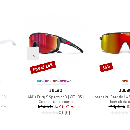
fino al 15%
15%
Sconto
Sconto
+
4
MARCHIO
MARC
JULBO
JULB
Articolo
Articolo
d S3
Kid's Fury S Spectron3 (VLT 13%)
Intensity Reactiv LA 
tti
Gruppo di prodotti
Gruppo di pr
Occhiali da ciclismo
Occhiali da 
ridotto
Prezzo
Prezzo ridotto
Pr
Pr
97 €
54,95 €
da
46,71 €
214,95 €
18
)
0,0
(
0
)