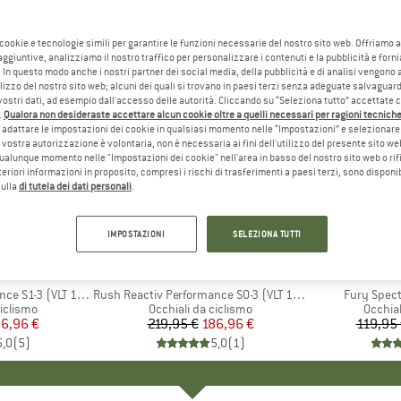
 cookie e tecnologie simili per garantire le funzioni necessarie del nostro sito web. Offriamo 
aggiuntive, analizziamo il nostro traffico per personalizzare i contenuti e la pubblicità e forn
 In questo modo anche i nostri partner dei social media, della pubblicità e di analisi vengon
ilizzo del nostro sito web; alcuni dei quali si trovano in paesi terzi senza adeguate salvaguard
vostri dati, ad esempio dall'accesso delle autorità. Cliccando su “Seleziona tutto” accettate 
.
Qualora non desideraste accettare alcun cookie oltre a quelli necessari per ragioni tecniche,
adattare le impostazioni dei cookie in qualsiasi momento nelle “Impostazioni” e selezionare 
 vostra autorizzazione è volontaria, non è necessaria ai fini dell'utilizzo del presente sito w
ualunque momento nelle "Impostazioni dei cookie" nell'area in basso del nostro sito web o rifi
lteriori informazioni in proposito, compresi i rischi di trasferimenti a paesi terzi, sono disponib
sulla
di tutela dei dati personali
.
fino al 2
15%
Sconto
Sconto
IMPOSTAZIONI
SELEZIONA TUTTI
HIO
O
MARCHIO
JULBO
-3 (VLT 17 / 75%)
Articolo
Rush Reactiv Performance S0-3 (VLT 12 / 87%)
Articolo
Fury Spect
odotti
ciclismo
Gruppo di prodotti
Occhiali da ciclismo
Gruppo
Occhial
ezzo
ezzo ridotto
6,96 €
219,95 €
Prezzo
Prezzo ridotto
186,96 €
119,95
5,0
(
5
)
5,0
(
1
)