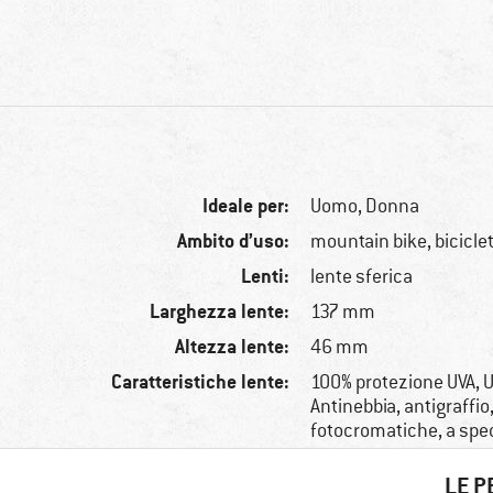
Ideale per:
Uomo,
Donna
Ambito d’uso:
mountain bike, bicicle
Lenti:
lente sferica
Larghezza lente:
137 mm
Altezza lente:
46 mm
Caratteristiche lente:
100% protezione UVA, U
Antinebbia, antigraffio
fotocromatiche, a spe
LE P