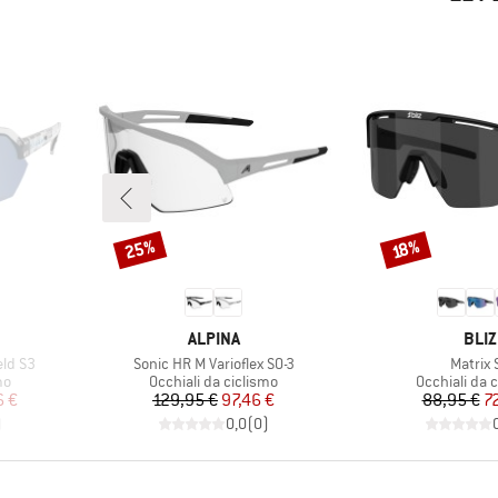
25%
Sconto
Sconto
18%
MARCHIO
MAR
ALPINA
BLIZ
Articolo
Articolo
eld S3
Sonic HR M Varioflex S0-3
Matrix 
i
Gruppo di prodotti
Gruppo di pr
mo
Occhiali da ciclismo
Occhiali da 
ridotto
Prezzo
Prezzo ridotto
Pr
Pr
6 €
129,95 €
97,46 €
88,95 €
7
)
0,0
(
0
)