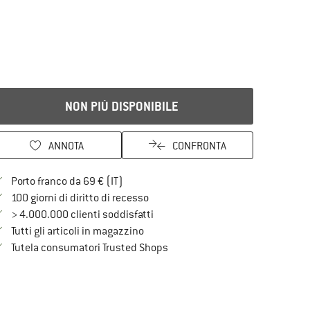
NON PIÙ DISPONIBILE
ANNOTA
CONFRONTA
Qui trovi ulteriori informazioni sulle spe
Porto franco da 69 € (IT)
Vai alla politica di recesso qui Si a
100 giorni di diritto di recesso
> 4.000.000 clienti soddisfatti
Tutti gli articoli in magazzino
Trovi tutte le informazioni qui!
Tutela consumatori Trusted Shops