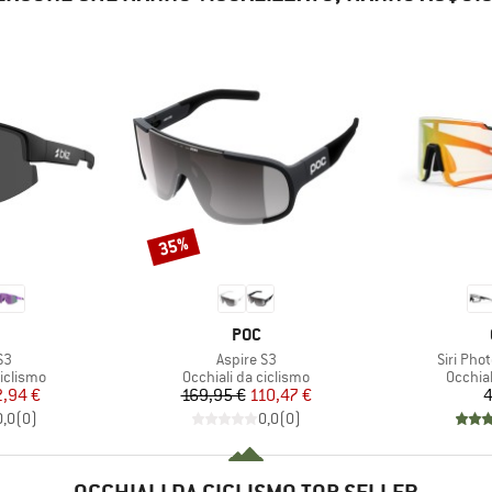
35%
Sconto
CHIO
MARCHIO
POC
Articolo
Articolo
S3
Aspire S3
Siri Pho
odotti
Gruppo di prodotti
Gruppo 
ciclismo
Occhiali da ciclismo
Occhial
ezzo
ezzo ridotto
Prezzo
Prezzo ridotto
2,94 €
169,95 €
110,47 €
4
0,0
(
0
)
0,0
(
0
)