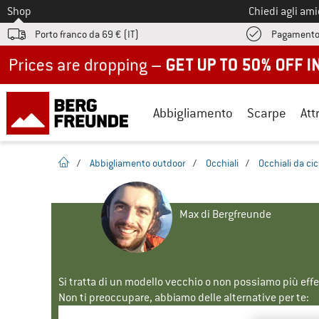
Allo
Shop
Chiedi agli am
Porto franco da 69 € (IT)
Pagamento
Up to 50% off now in our summer sale
Abbigliamento
Scarpe
Att
pagina iniziale
/
Abbigliamento outdoor
/
Occhiali
/
Occhiali da ci
Max di Bergfreunde
Si tratta di un modello vecchio o non possiamo più eff
Non ti preoccupare, abbiamo delle alternative per te: