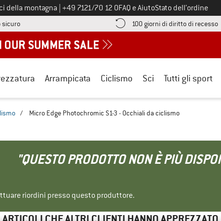
Chiamaci al numero
ici della montagna
|
+49 7121/70 12 0
FAQ e Aiuto
Stato dell’ordine
Qui trovi le informazioni di pagamento! Si apre in una casella informa
V
 sicuro
100 giorni di diritto di recesso
rezzatura
Arrampicata
Ciclismo
Sci
Tutti gli sport
clismo
/
Micro Edge Photochromic S1-3 - Occhiali da ciclismo
"QUESTO PRODOTTO NON È PIÙ DISPON
ettuare riordini presso questo produttore.
ARTICOLI CHE ALTRI CLIENTI HANNO APPREZZATO