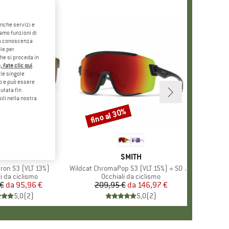
anche servizi e
iamo funzioni di
o a conoscenza
ie per
che si proceda in
 fate clic qui
.
le singole
eb e può essere
utata fin
ili nella nostra
0%
fino al 30%
Sconto
+
2
MARCHIO
JULBO
MARCHIO
SMITH
ron S3 (VLT 13%)
Articolo
Wildcat ChromaPop S3 (VLT 15%) + S0 (VLT 90%)
 di prodotti
i da ciclismo
Gruppo di prodotti
Occhiali da ciclismo
 €
da
Prezzo
Prezzo ridotto
95,96 €
209,95 €
da
Prezzo
Prezzo ridotto
146,97 €
5,0
(
2
)
5,0
(
2
)