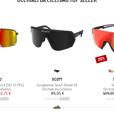
OCCHIALI DA CICLISMO TOP SELLER
20%
Sconto
HIO
MARCHIO
O
SCOTT
Articolo
Ar
S1-3 (VLT 17-75%)
Sunglasses Sport Shield S4
S
odotti
Gruppo di prodotti
Gruppo 
ciclismo
Occhiali da ciclismo
Occhial
ezzo
ezzo ridotto
Prezzo
2,71 €
89,95 €
129,95
0,0
(
0
)
0,0
(
0
)