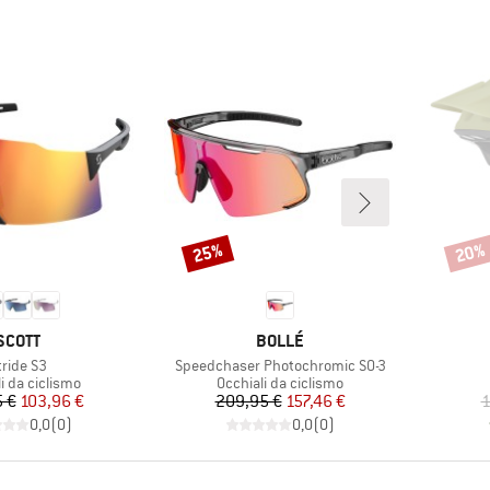
25%
20%
Sconto
Scont
MARCHIO
MARCHIO
SCOTT
BOLLÉ
ticolo
Articolo
tride S3
Speedchaser Photochromic S0-3
di prodotti
Gruppo di prodotti
i da ciclismo
Occhiali da ciclismo
Prezzo
Prezzo ridotto
Prezzo
Prezzo ridotto
 €
103,96 €
209,95 €
157,46 €
1
0,0
(
0
)
0,0
(
0
)