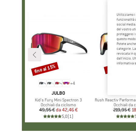
Utilizziamo i
funzionalità 
social media.
del vostro ut
proteggere i 
questo modo
Potete anche 
categorie. La
revocata in q
dall'inizio. U
informativa 
fino al 15%
15%
Sconto
Sconto
+
4
MARCHIO
JULBO
MARC
JULB
Articolo
Kid's Fury Mini Spectron 3
Articolo
Rush Reactiv Performance S1
Gruppo di prodotti
Occhiali da ciclismo
Gruppo di pr
Occhiali da 
49,95 €
da
Prezzo
Prezzo ridotto
42,46 €
219,95 €
Pr
Pr
18
5,0
(
1
)