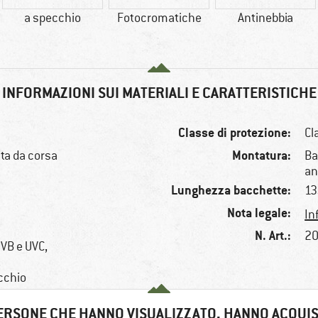
a specchio
Fotocromatiche
Antinebbia
INFORMAZIONI SUI MATERIALI E CARATTERISTICHE
Classe di protezione:
Cl
Montatura:
tta da corsa
Ba
an
Lunghezza bacchette:
1
Nota legale:
In
N. Art.:
20
VB e UVC,
,
cchio
ERSONE CHE HANNO VISUALIZZATO, HANNO ACQUI