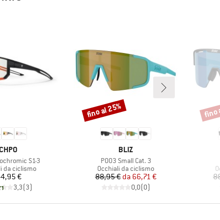
fino al 25%
fino 
Sconto
Scont
MARCHIO
MARCHIO
CHPO
BLIZ
Articolo
tochromic S1-3
P003 Small Cat. 3
di prodotti
Gruppo di prodotti
G
i da ciclismo
Occhiali da ciclismo
O
Prezzo
Prezzo
Prezzo ridotto
4,95 €
88,95 €
da
66,71 €
8
3,3
(
3
)
0,0
(
0
)