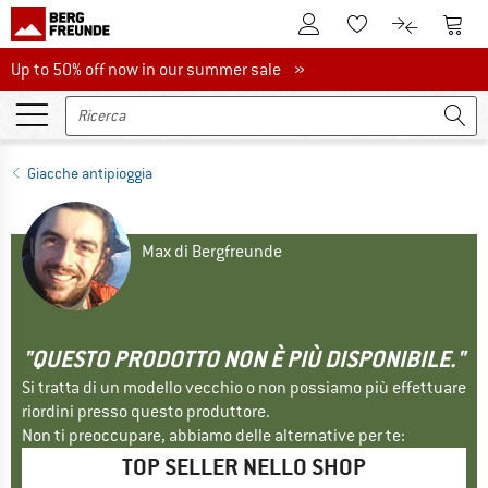
Al conto cliente
Al Ca
Alla lista promemo
Al confront
Up to 50% off now in our summer sale
Up to 50% off now in our summer sale »
Giacche antipioggia
Max di Bergfreunde
"QUESTO PRODOTTO NON È PIÙ DISPONIBILE."
Si tratta di un modello vecchio o non possiamo più effettuare
riordini presso questo produttore.
Non ti preoccupare, abbiamo delle alternative per te:
TOP SELLER NELLO SHOP