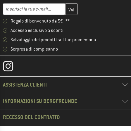
Inserisci qui il tuo indirizzo e-mail e crea il tuo account cliente 
Indirizzo e-mail
Regalo di benvenuto da 5€ **
Accesso esclusivo a sconti
Salvataggio dei prodotti sul tuo promemoria
Sorpresa di compleanno
ASSISTENZA CLIENTI
INFORMAZIONI SU BERGFREUNDE
RECESSO DEL CONTRATTO