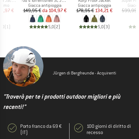
Articolo
Articolo
Articolo
WPM Pocket
Kid's Torrentshell 3L Jacket
Korp Proof Jacket
Super Fre
prodotti
Gruppo di prodotti
Gruppo di prodotti
Gruppo
lismo
Giacca antipioggia
Giacca antipioggia
Giacca
ezzo
ezzo ridotto
Prezzo
Prezzo ridotto
Prezzo
Prezzo ridotto
39,97 €
149,95 €
da
104,97 €
178,95 €
134,21 €
599,95 
5,0
(
1
)
5,0
(
2
)
5,0
(
3
)
Jürgen di Bergfreunde - Acquirenti
"Troverò per te i prodotti outdoor migliori e più
recenti!"
Porto franco da 69 €
100 giorni di diritto di
(IT)
recesso