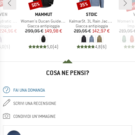
25%
fin
50%
35%
Sconto
Sconto
Scon
O
MARCHIO
MARCHIO
ÄVEN
MAMMUT
STOIC
Articolo
Articolo
Articolo
ail Jacket
Women's Ducan Guide Hardshell Hooded Jacket
KalmarSt. 3L Rain Jacket II
Women's Itr
rodotti
Gruppo di prodotti
Gruppo di prodotti
Grup
pioggia
Giacca antipioggia
Giacca antipioggia
Imp
ezzo
ezzo ridotto
Prezzo
Prezzo ridotto
Prezzo
Prezzo ridotto
224,96 €
299,95 €
149,98 €
219,95 €
142,97 €
219,95 
5,0
(
5
)
5,0
(
4
)
4,8
(
6
)
COSA NE PENSI?
FAI UNA DOMANDA
SCRIVI UNA RECENSIONE
CONDIVIDI UN'IMMAGINE