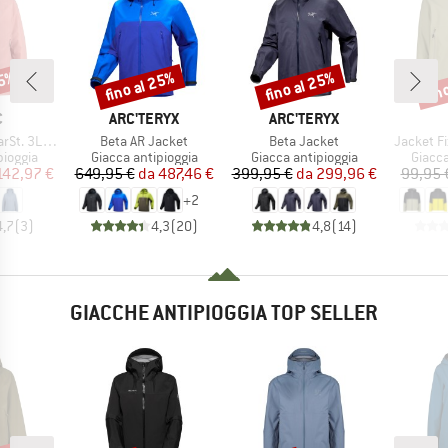
35%
fino al 25%
fino al 25%
fin
Sconto
Sconto
Scon
HIO
MARCHIO
MARCHIO
C
ARC'TERYX
ARC'TERYX
Articolo
Articolo
Articolo
in Jacket II
Beta AR Jacket
Beta Jacket
Jacket F
rodotti
Gruppo di prodotti
Gruppo di prodotti
Gruppo
pioggia
Giacca antipioggia
Giacca antipioggia
Giacca
ezzo
ezzo ridotto
Prezzo
Prezzo ridotto
Prezzo
Prezzo ridotto
142,97 €
649,95 €
da
487,46 €
399,95 €
da
299,96 €
99,95 
+
2
4,7
(
3
)
4,3
(
20
)
4,8
(
14
)
GIACCHE ANTIPIOGGIA TOP SELLER