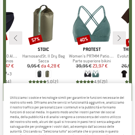
30%
fin
57%
40%
Sconto
Sconto
Scon
HIO
C
MARCHIO
STOIC
MARCHIO
PROTEST
MARC
THE 
enSt. Brief
Articolo
HarnosandSt. II Dry Bag
Articolo
Women's PRTMM Patio Triangle
Articolo
Evolution Simpl
odotti
merinos
Gruppo di prodotti
Sacca
Gruppo di prodotti
Parte superiore bikini
ezzo
ezzo ridotto
24,47 €
9,95 €
da
Prezzo
Prezzo ridotto
4,28 €
39,95 €
Prezzo
Prezzo ridotto
23,97 €
26,95 
+
3
,8
(
44
)
5,0
(
2
)
4,9
(
23
)
Utilizziamo i cookie e tecnologie simili per garantire le funzioni necessarie del
nostro sito web. Offriamo anche servizi e funzionalità aggiuntive, analizziamo
il nostro traffico per personalizzare i contenuti e la pubblicità e forniamo
funzioni di social media. In questo modo anche i nostri partner dei social
BOGNER FIRE+ICE
-
Joos-T - Giacca
media, della pubblicità e di analisi vengono a conoscenza del vostro utilizzo
del nostro sito web; alcuni dei quali si trovano in paesi terzi senza adeguate
antipioggia
salvaguardie per proteggere i vostri dati, ad esempio dall'accesso delle
autorità. Cliccando su “Seleziona tutto” accettate che si proceda in questo
(0)