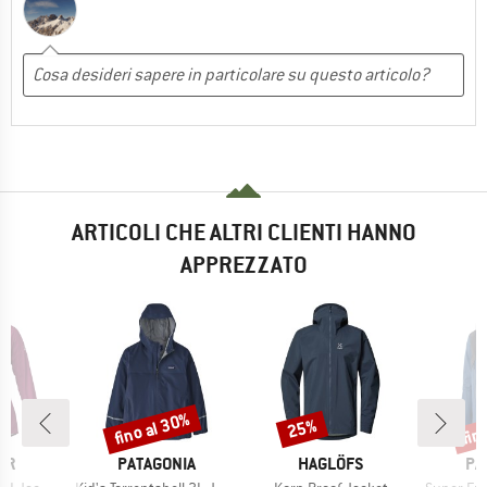
ARTICOLI CHE ALTRI CLIENTI HANNO
APPREZZATO
fino al 30%
fin
25%
Sconto
Sconto
Scon
IO
MARCHIO
MARCHIO
MA
ER
PATAGONIA
HAGLÖFS
PA