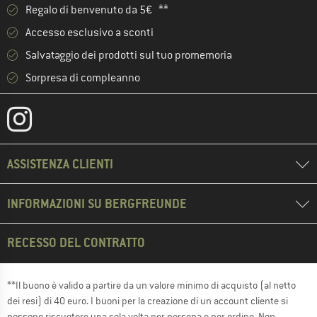
Regalo di benvenuto da 5€ **
Accesso esclusivo a sconti
Salvataggio dei prodotti sul tuo promemoria
Sorpresa di compleanno
ASSISTENZA CLIENTI
INFORMAZIONI SU BERGFREUNDE
RECESSO DEL CONTRATTO
**Il buono è valido a partire da un valore minimo di acquisto (al netto
dei resi) di 40 euro. I buoni per la creazione di un account cliente si
possono riscuotere una sola volta per persona e per ordine. Non