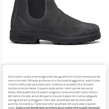
Viste dettagliate
Utilizziamo i cookie e tecnologie simili per garantire le funzioni necessarie del
nostro sito web. Offriamo anche servizi e funzionalità aggiuntive, analizziamo
il nostro traffico per personalizzare i contenuti e la pubblicità e forniamo
funzioni di social media. In questo modo anche i nostri partner dei social
media, della pubblicità e di analisi vengono a conoscenza del vostro utilizzo
Prezzo:
180,45
€
incl. IVA
del nostro sito web; alcuni dei quali si trovano in paesi terzi senza adeguate
salvaguardie per proteggere i vostri dati, ad esempio dall'accesso delle
Italia. Informazioni sui cost
Nessuna spesa di spedizione
(IT)
autorità. Cliccando su “Seleziona tutto” accettate che si proceda in questo
modo.
Qualora non desideraste accettare alcun cookie oltre a quelli necessari