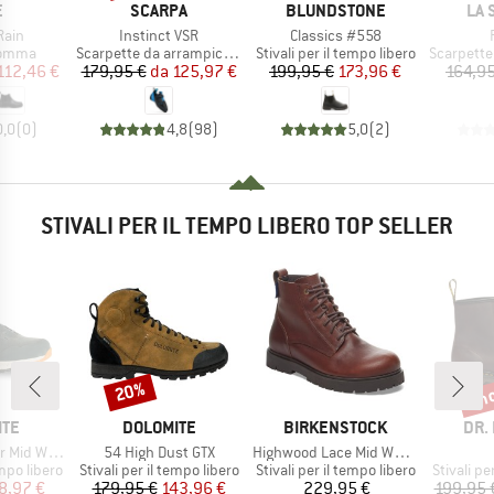
HIO
MARCHIO
MARCHIO
MAR
E
SCARPA
BLUNDSTONE
LA 
Articolo
Articolo
Rain
Instinct VSR
Classics #558
prodotti
Gruppo di prodotti
Gruppo di prodotti
Gruppo di
 gomma
Scarpette da arrampicata
Stivali per il tempo libero
Scarpette 
ezzo
ezzo ridotto
Prezzo
Prezzo ridotto
Prezzo
Prezzo ridotto
112,46 €
179,95 €
da
125,97 €
199,95 €
173,96 €
164,95
0,0
(
0
)
4,8
(
98
)
5,0
(
2
)
STIVALI PER IL TEMPO LIBERO TOP SELLER
fin
20%
Sconto
Scon
IO
MARCHIO
MARCHIO
MAR
ITE
DOLOMITE
BIRKENSTOCK
DR.
Articolo
Articolo
Waterproof
54 High Dust GTX
Highwood Lace Mid Waterproof LENA
otti
Gruppo di prodotti
Gruppo di prodotti
Gruppo di
empo libero
Stivali per il tempo libero
Stivali per il tempo libero
Stivali pe
ezzo
ezzo ridotto
Prezzo
Prezzo ridotto
Prezzo
8,97 €
179,95 €
143,96 €
229,95 €
199,95 