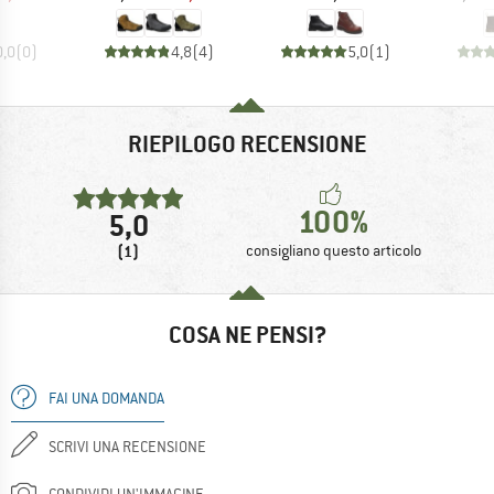
0,0
(
0
)
4,8
(
4
)
5,0
(
1
)
RIEPILOGO RECENSIONE
100%
5,0
(1)
consigliano questo articolo
COSA NE PENSI?
FAI UNA DOMANDA
SCRIVI UNA RECENSIONE
CONDIVIDI UN'IMMAGINE