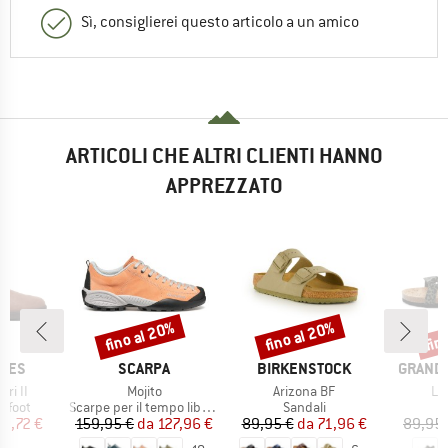
Sì, consiglierei questo articolo a un amico
ARTICOLI CHE ALTRI CLIENTI HANNO
APPREZZATO
fino al 20%
fino al 20%
fin
Sconto
Sconto
Scon
O
MARCHIO
MARCHIO
MARCH
HOES
SCARPA
BIRKENSTOCK
GRAND 
Articolo
Articolo
Art
ri II
Mojito
Arizona BF
Le
prodotti
Gruppo di prodotti
Gruppo di prodotti
G
efoot
Scarpe per il tempo libero
Sandali
ezzo
ezzo ridotto
Prezzo
Prezzo ridotto
Prezzo
Prezzo ridotto
00,72 €
159,95 €
da
127,96 €
89,95 €
da
71,96 €
89,95 