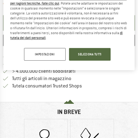
Il link si apre in una casella inf
Articolo purtroppo attualmente esaurito
per ragioni tecniche, fate clic qui
. Potete anche adattare le impostazioni dei
cookie in qualsiasi momento nelle “Impostazioni” e selezionare le singole
categorie. La vostra autorizzazione è volontaria, non è necessaria ai fini
dell'utilizzo del presente sito web e può essere revocata in qualunque
ATTIVA LA NOTIFICA
momento nelle "Impostazioni dei cookie" nell'area in basso del nostro sito web
o rifiutata fin dall'inizio. Ulteriori informazioni in proposito, compresi i rischi di
trasferimenti a paesi terzi, sono disponibili nella nostra informativa sulla
di
tutela dei dati personali
.
ANNOTA
CONFRONTA
IMPOSTAZIONI
SELEZIONA TUTTI
Qui trovi ulteriori informazioni sulle
Porto franco da 69 € (IT)
Vai alla politica di recesso qui 
100 giorni di diritto di recesso
> 4.000.000 clienti soddisfatti
Tutti gli articoli in magazzino
Trovi tutte le informazioni q
Tutela consumatori Trusted Shops
IN BREVE