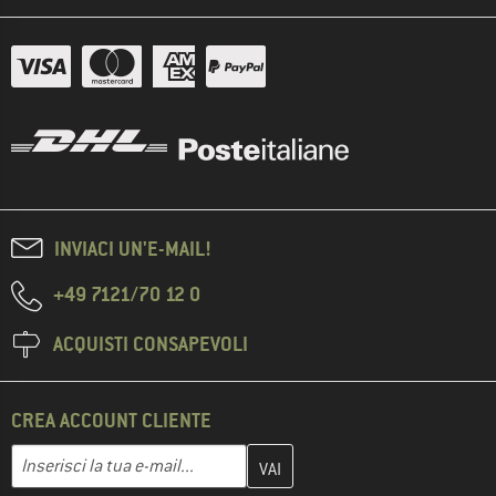
INVIACI UN'E-MAIL!
+49 7121/70 12 0
ACQUISTI CONSAPEVOLI
CREA ACCOUNT CLIENTE
Inserisci qui il tuo indirizzo e-mail e crea il tuo account cliente 
Indirizzo e-mail