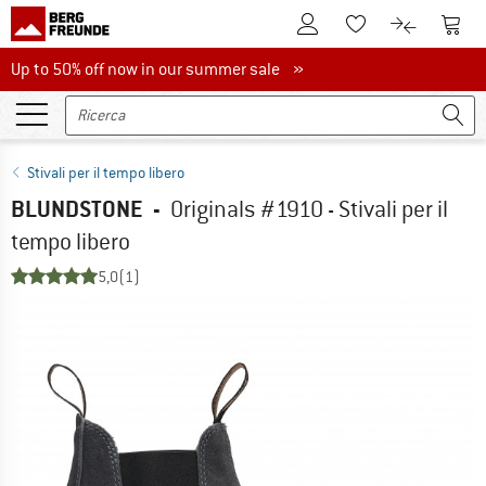
Al conto cliente
Al Ca
Alla lista promemo
Al confront
Up to 50% off now in our summer sale
Up to 50% off now in our summer sale »
Stivali per il tempo libero
BLUNDSTONE
-
Originals #1910 - Stivali per il
tempo libero
5,0
(1)