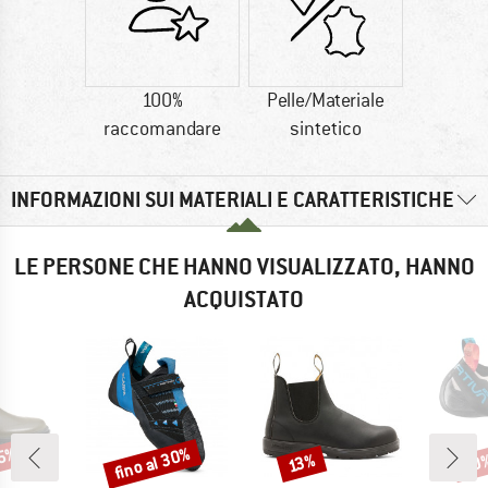
100%
Pelle/Materiale
raccomandare
sintetico
INFORMAZIONI SUI MATERIALI E CARATTERISTICHE
LE PERSONE CHE HANNO VISUALIZZATO, HANNO
ACQUISTATO
25%
fino al 30%
10
Sconto
Sconto
Scon
13%