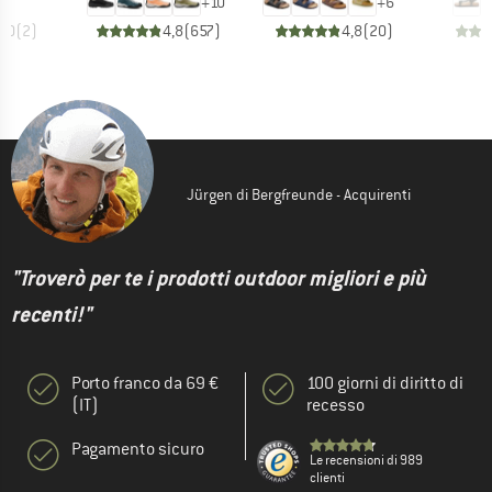
+
10
+
6
5,0
(
2
)
4,8
(
657
)
4,8
(
20
)
Jürgen di Bergfreunde - Acquirenti
"Troverò per te i prodotti outdoor migliori e più
recenti!"
Porto franco da 69 €
100 giorni di diritto di
(IT)
recesso
Pagamento sicuro
Le recensioni di 989
clienti