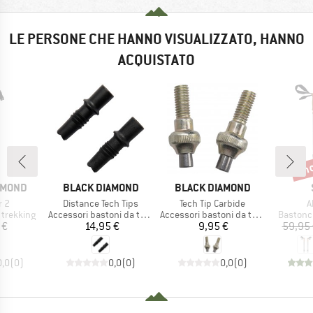
LE PERSONE CHE HANNO VISUALIZZATO, HANNO
ACQUISTATO
fin
Scon
MARCHIO
MARCHIO
AMOND
BLACK DIAMOND
BLACK DIAMOND
Articolo
Articolo
A
r 2
Distance Tech Tips
Tech Tip Carbide
A
dotti
Gruppo di prodotti
Gruppo di prodotti
Gruppo d
 trekking
Accessori bastoni da trekking
Accessori bastoni da trekking
Bastonci
ezzo
Prezzo
Prezzo
 €
14,95 €
9,95 €
59,95
0,0
(
0
)
0,0
(
0
)
0,0
(
0
)