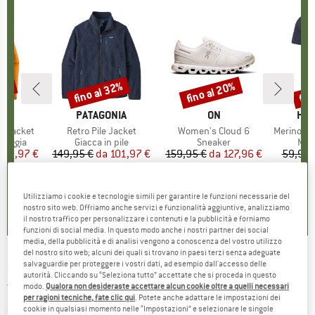
30%
fino al 32%
fino al 20%
fin
Sconto
Sconto
Scon
O
NIA
MARCHIO
PATAGONIA
MARCHIO
ON
MAR
HEB
3L Jacket
Articolo
Retro Pile Jacket
Articolo
Women's Cloud 6
Articolo
MerinoMix150 Pi
rodotti
pioggia
Gruppo di prodotti
Giacca in pile
Gruppo di prodotti
Sneaker
Grup
Mag
ezzo
ezzo ridotto
139,97 €
149,95 €
da
Prezzo
Prezzo ridotto
101,97 €
159,95 €
da
Prezzo
Prezzo ridotto
127,96 €
59,95 
+
8
+
1
+
10
,7
(
79
)
4,6
(
71
)
4,7
(
48
)
Utilizziamo i cookie e tecnologie simili per garantire le funzioni necessarie del
nostro sito web. Offriamo anche servizi e funzionalità aggiuntive, analizziamo
il nostro traffico per personalizzare i contenuti e la pubblicità e forniamo
funzioni di social media. In questo modo anche i nostri partner dei social
media, della pubblicità e di analisi vengono a conoscenza del vostro utilizzo
del nostro sito web; alcuni dei quali si trovano in paesi terzi senza adeguate
salvaguardie per proteggere i vostri dati, ad esempio dall'accesso delle
BLACK DIAMOND
-
Women's Alp Carbon Cork
autorità. Cliccando su “Seleziona tutto” accettate che si proceda in questo
modo.
Qualora non desideraste accettare alcun cookie oltre a quelli necessari
Trek Poles - Bastoncini da trekking
per ragioni tecniche, fate clic qui
. Potete anche adattare le impostazioni dei
cookie in qualsiasi momento nelle “Impostazioni” e selezionare le singole
(0)