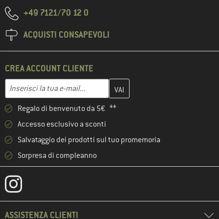
+49 7121/70 12 0
ACQUISTI CONSAPEVOLI
CREA ACCOUNT CLIENTE
Inserisci qui il tuo indirizzo e-mail e crea il tuo account cliente 
Indirizzo e-mail
Regalo di benvenuto da 5€ **
Accesso esclusivo a sconti
Salvataggio dei prodotti sul tuo promemoria
Sorpresa di compleanno
ASSISTENZA CLIENTI