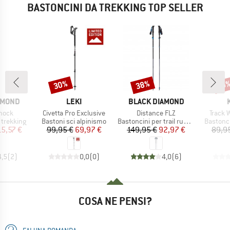
BASTONCINI DA TREKKING TOP SELLER
30%
38%
Sconto
Sconto
Scon
19
MARCHIO
MARCHIO
AMOND
LEKI
BLACK DIAMOND
Articolo
Articolo
Articol
hock
Civetta Pro Exclusive
Distance FLZ
Track 
dotti
Gruppo di prodotti
Gruppo di prodotti
Gruppo d
 trekking
Bastoni sci alpinismo
Bastoncini per trail running
Bastonci
ezzo
ezzo ridotto
Prezzo
Prezzo ridotto
Prezzo
Prezzo ridotto
15,57 €
99,95 €
69,97 €
149,95 €
92,97 €
89,9
4,5
(
2
)
0,0
(
0
)
4,0
(
6
)
COSA NE PENSI?