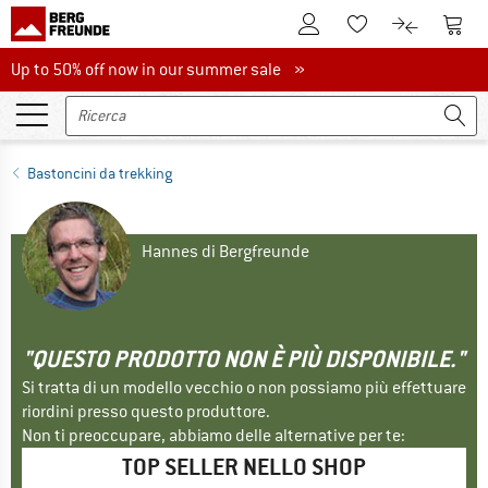
Al conto cliente
Al Ca
Alla lista promemo
Al confront
Up to 50% off now in our summer sale
Up to 50% off now in our summer sale »
Bastoncini da trekking
Hannes di Bergfreunde
"QUESTO PRODOTTO NON È PIÙ DISPONIBILE."
Si tratta di un modello vecchio o non possiamo più effettuare
riordini presso questo produttore.
Non ti preoccupare, abbiamo delle alternative per te:
TOP SELLER NELLO SHOP