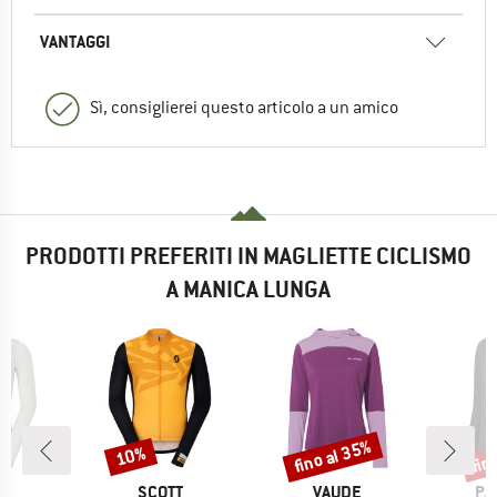
VANTAGGI
Sì, consiglierei questo articolo a un amico
PRODOTTI PREFERITI IN MAGLIETTE CICLISMO
A MANICA LUNGA
fino al 35%
fin
10%
Sconto
Sconto
Scon
HIO
MARCHIO
MARCHIO
MA
T
SCOTT
VAUDE
PA