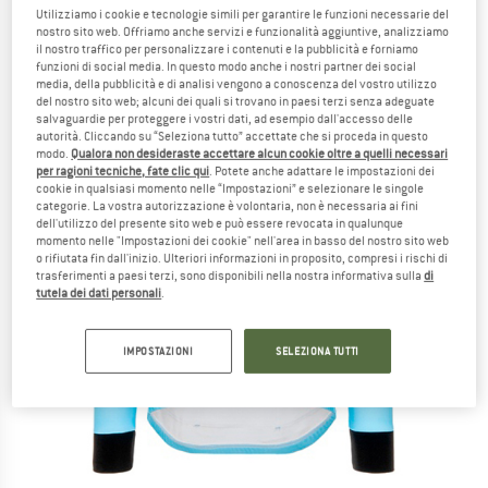
Utilizziamo i cookie e tecnologie simili per garantire le funzioni necessarie del
nostro sito web. Offriamo anche servizi e funzionalità aggiuntive, analizziamo
il nostro traffico per personalizzare i contenuti e la pubblicità e forniamo
funzioni di social media. In questo modo anche i nostri partner dei social
media, della pubblicità e di analisi vengono a conoscenza del vostro utilizzo
del nostro sito web; alcuni dei quali si trovano in paesi terzi senza adeguate
salvaguardie per proteggere i vostri dati, ad esempio dall'accesso delle
autorità. Cliccando su “Seleziona tutto” accettate che si proceda in questo
modo.
Qualora non desideraste accettare alcun cookie oltre a quelli necessari
per ragioni tecniche, fate clic qui
. Potete anche adattare le impostazioni dei
cookie in qualsiasi momento nelle “Impostazioni” e selezionare le singole
categorie. La vostra autorizzazione è volontaria, non è necessaria ai fini
dell'utilizzo del presente sito web e può essere revocata in qualunque
momento nelle "Impostazioni dei cookie" nell'area in basso del nostro sito web
o rifiutata fin dall'inizio. Ulteriori informazioni in proposito, compresi i rischi di
trasferimenti a paesi terzi, sono disponibili nella nostra informativa sulla
di
tutela dei dati personali
.
IMPOSTAZIONI
SELEZIONA TUTTI