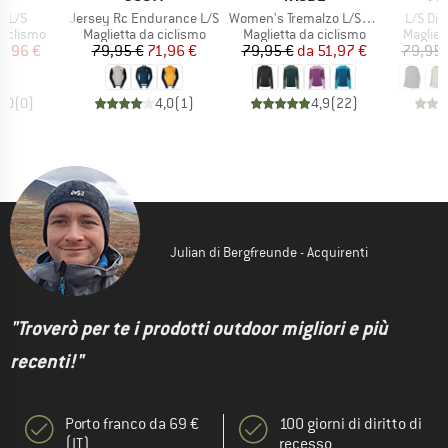
Articolo
Articolo
Articolo
o L/S
Jersey Rc Endurance L/S
Women's Tremalzo L/S Shirt
L/S Dir
odotti
Gruppo di prodotti
Gruppo di prodotti
Gruppo 
ciclismo
Maglietta da ciclismo
Maglietta da ciclismo
Magliet
ezzo
ezzo ridotto
Prezzo
Prezzo ridotto
Prezzo
Prezzo ridotto
8,96 €
79,95 €
71,96 €
79,95 €
da
51,97 €
79,95 
0,0
(
0
)
4,0
(
1
)
4,9
(
22
)
Julian di Bergfreunde - Acquirenti
"Troverò per te i prodotti outdoor migliori e più
recenti!"
Porto franco da 69 €
100 giorni di diritto di
(IT)
recesso