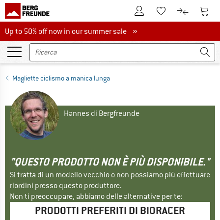
Al conto cliente
Al Ca
Alla lista promemo
Al confront
Up to 50% off now in our summer sale
Up to 50% off now in our summer sale »
Magliette ciclismo a manica lunga
Hannes di Bergfreunde
"QUESTO PRODOTTO NON È PIÙ DISPONIBILE."
Si tratta di un modello vecchio o non possiamo più effettuare
riordini presso questo produttore.
Non ti preoccupare, abbiamo delle alternative per te:
PRODOTTI PREFERITI DI BIORACER