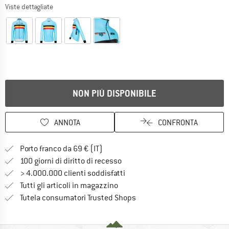
Viste dettagliate
NON PIÙ DISPONIBILE
ANNOTA
CONFRONTA
Qui trovi ulteriori informazioni sulle
Porto franco da 69 € (IT)
Vai alla politica di recesso qui 
100 giorni di diritto di recesso
> 4.000.000 clienti soddisfatti
Tutti gli articoli in magazzino
Trovi tutte le informazioni q
Tutela consumatori Trusted Shops