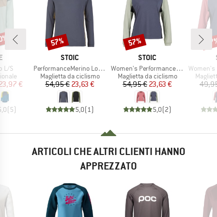
40%
57%
57%
57
Sconto
Sconto
Scon
HIO
MARCHIO
MARCHIO
E
STOIC
STOIC
Articolo
Articolo
Articolo
b L/S
PerformanceMerino LofsdalenSt. MTB L/S
Women's PerformanceMerino LofsdalenSt. MTB L/S
Women's PerformanceMer
rodotti
Gruppo di prodotti
Gruppo di prodotti
Gruppo 
ionale
Maglietta da ciclismo
Maglietta da ciclismo
Magliet
ezzo
ezzo ridotto
Prezzo
Prezzo ridotto
Prezzo
Prezzo ridotto
23,97 €
54,95 €
23,63 €
54,95 €
23,63 €
49,9
5,0
(
5
)
5,0
(
1
)
5,0
(
2
)
ARTICOLI CHE ALTRI CLIENTI HANNO
APPREZZATO