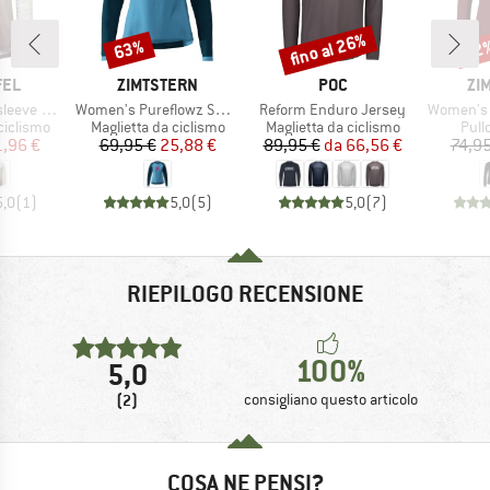
fino al 26%
63%
22
Sconto
Sconto
Scon
O
MARCHIO
MARCHIO
MA
FEL
ZIMTSTERN
POC
ZI
Articolo
Articolo
Articolo
le Koitere
Women's Pureflowz Shirt L/S
Reform Enduro Jersey
Women's 
odotti
Gruppo di prodotti
Gruppo di prodotti
Grup
ciclismo
Maglietta da ciclismo
Maglietta da ciclismo
Pullo
ezzo
ezzo ridotto
Prezzo
Prezzo ridotto
Prezzo
Prezzo ridotto
1,96 €
69,95 €
25,88 €
89,95 €
da
66,56 €
74,95
5,0
(
1
)
5,0
(
5
)
5,0
(
7
)
RIEPILOGO RECENSIONE
100%
5,0
(2)
consigliano questo articolo
COSA NE PENSI?