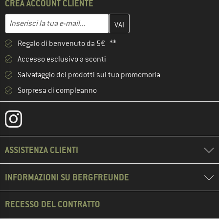
CREA ACCOUNT CLIENTE
Inserisci qui il tuo indirizzo e-mail e crea il tuo account cliente 
Indirizzo e-mail
Regalo di benvenuto da 5€ **
Accesso esclusivo a sconti
Salvataggio dei prodotti sul tuo promemoria
Sorpresa di compleanno
ASSISTENZA CLIENTI
INFORMAZIONI SU BERGFREUNDE
RECESSO DEL CONTRATTO