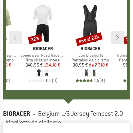
fino al 22%
22%
22
Sconto
Sconto
Scon
IO
CER
MARCHIO
BIORACER
MARCHIO
BIORACER
MA
BI
y Impulse
Articolo
Speedwear Road Race Suit
Articolo
Icon Bibshorts
Articolo
Women's 
odotti
ciclismo
Gruppo di prodotti
Tuta ciclismo intera
Gruppo di prodotti
Pantaloni da ciclismo
Gruppo 
Pantalo
ezzo
ezzo ridotto
9,38 €
248,95 €
Prezzo
Prezzo ridotto
194,18 €
98,95 €
da
Prezzo
Prezzo ridotto
77,18 €
98,9
0,0
(
0
)
0,0
(
0
)
4,5
(
4
)
BIORACER
-
Belgium L/S Jersey Tempest 2.0
- Maglietta da ciclismo
5,0
(2)