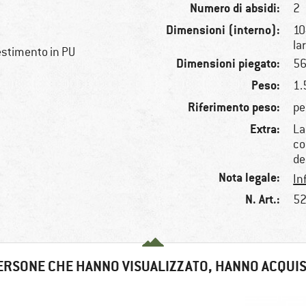
Numero di absidi:
2
Dimensioni (interno):
10
la
estimento in PU
Dimensioni piegato:
56
Peso:
1.
Riferimento peso:
pe
Extra:
La
co
de
Nota legale:
In
N. Art.:
52
ERSONE CHE HANNO VISUALIZZATO, HANNO ACQUI