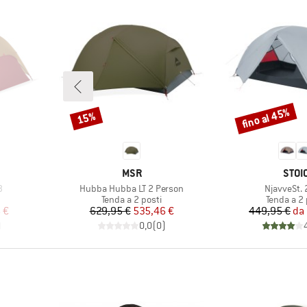
fino al 45%
15%
Sconto
Sconto
MARCHIO
MARC
MSR
STOI
Articolo
Articolo
3
Hubba Hubba LT 2 Person
NjavveSt. 
tti
Gruppo di prodotti
Gruppo di 
Tenda a 2 posti
Tenda a 2 
ridotto
Prezzo
Prezzo ridotto
Pr
Pr
 €
629,95 €
535,46 €
449,95 €
da
)
0,0
(
0
)