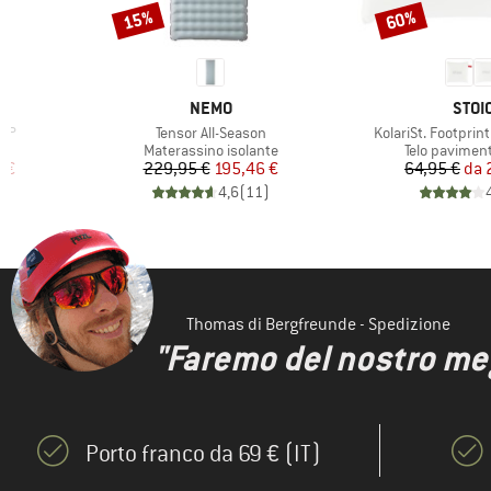
15%
60%
Sconto
Sconto
MARCHIO
MARC
NEMO
STOI
Articolo
Articolo
-3P
Tensor All-Season
KolariSt. Footprin
tti
Gruppo di prodotti
Gruppo di pro
Materassino isolante
Telo pavimen
ridotto
Prezzo
Prezzo ridotto
Pr
Pr
 €
229,95 €
195,46 €
64,95 €
da
)
4,6
(
11
)
Thomas di Bergfreunde - Spedizione
"Faremo del nostro megl
Porto franco da 69 € (IT)