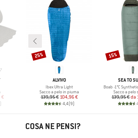
25%
15%
Sconto
Sconto
7
MARCHIO
MARCHIO
T
ALVIVO
SEA TO S
Articolo
Articolo
Ibex Ultra Light
Boab -1°C Syntheti
ti
Gruppo di prodotti
Gruppo di pro
a
Sacco a pelo in piuma
Sacco a pelo 
ridotto
Prezzo
Prezzo ridotto
Pr
Pr
 €
139,95 €
104,96 €
139,95 €
da
)
4,4
(
9
)
COSA NE PENSI?