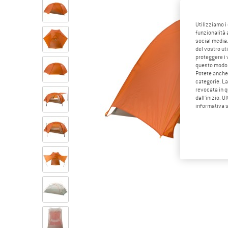
Utilizziamo i
funzionalità 
social media.
del vostro ut
proteggere i 
questo modo
Potete anche 
categorie. La
revocata in q
dall'inizio. U
informativa 