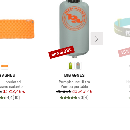
fino al 38%
15%
Sconto
Scont
RCHIO
MARCHIO
G AGNES
BIG AGNES
o
Articolo
Ar
L Insulated
Pumphouse ULtra
He
di prodotti
Gruppo di prodotti
sino isolante
Pompa portatile
Prezzo
Prezzo ridotto
Prezzo
Prezzo ridotto
€
da
212,46 €
39,95 €
da
24,77 €
4,4
(
10
)
5,0
(
4
)