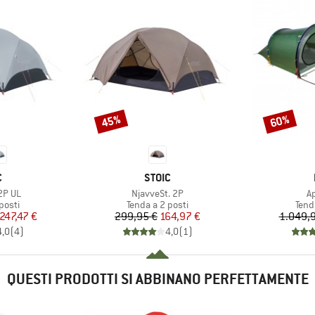
45%
60%
Sconto
Sconto
HIO
MARCHIO
C
STOIC
Articolo
Ar
2P UL
NjavveSt. 2P
A
prodotti
Gruppo di prodotti
Grup
posti
Tenda a 2 posti
Tend
ezzo
ezzo ridotto
Prezzo
Prezzo ridotto
247,47 €
299,95 €
164,97 €
1.049,
4,0
(
4
)
4,0
(
1
)
QUESTI PRODOTTI SI ABBINANO PERFETTAMENTE