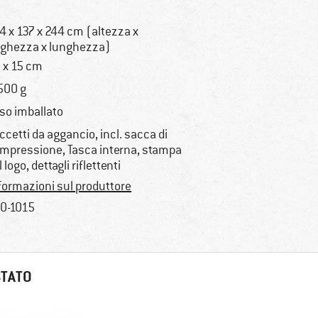
4 x 137 x 244 cm (altezza x
rghezza x lunghezza)
 x 15 cm
500 g
so imballato
ccetti da aggancio, incl. sacca di
mpressione, Tasca interna, stampa
l logo, dettagli riflettenti
formazioni sul produttore
0-1015
STATO