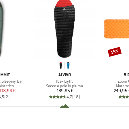
15%
Sconto
MARCHIO
MA
UMMIT
ALVIVO
BI
Articolo
Articol
c Sleeping Bag
Ibex Light
Zoom U
dotti
Gruppo di prodotti
Gruppo 
sintetico
Sacco a pelo in piuma
Materas
ezzo
ezzo ridotto
Prezzo
118,96 €
189,95 €
249,95 
4,5
(
2
)
4,7
(
18
)