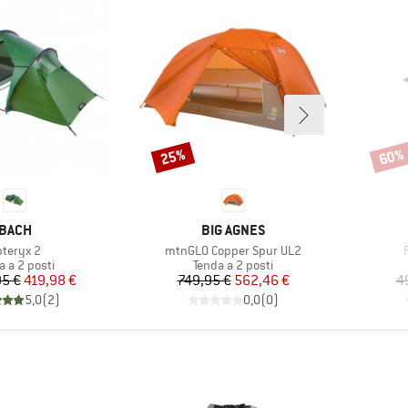
25%
60%
Sconto
Scont
MARCHIO
MARCHIO
BACH
BIG AGNES
ticolo
Articolo
A
pteryx 2
mtnGLO Copper Spur UL2
po di prodotti
Gruppo di prodotti
a a 2 posti
Tenda a 2 posti
Prezzo
Prezzo ridotto
Prezzo
Prezzo ridotto
95 €
419,98 €
749,95 €
562,46 €
4
5,0
(
2
)
0,0
(
0
)