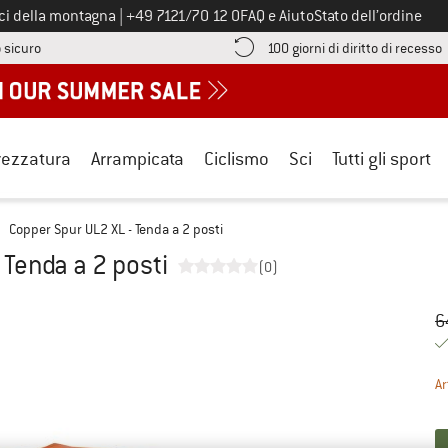
Chiamaci al numero
ici della montagna
|
+49 7121/70 12 0
FAQ e Aiuto
Stato dell’ordine
Qui trovi le informazioni di pagamento! Si apre in una casella informa
V
 sicuro
100 giorni di diritto di recesso
rezzatura
Arrampicata
Ciclismo
Sci
Tutti gli sport
Copper Spur UL2 XL - Tenda a 2 posti
 Tenda a 2 posti
(0)
Pr
Pr
6
Ar