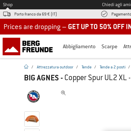
Allo
Shop
Chiedi agli am
Porto franco da 69 € (IT)
Pagamento
Up to 50% off now in our summer sale
Abbigliamento
Scarpe
Att
pagina iniziale
/
Attrezzatura outdoor
/
Tende
/
Tende a 2 posti
/
BIG AGNES
-
Copper Spur UL2 XL -