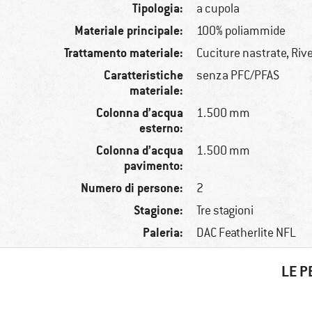
Tipologia:
a cupola
Materiale principale:
100% poliammide
Trattamento materiale:
Cuciture nastrate, Riv
Caratteristiche
senza PFC/PFAS
materiale:
Colonna d’acqua
1.500 mm
esterno:
Colonna d’acqua
1.500 mm
pavimento:
Numero di persone:
2
Stagione:
Tre stagioni
Paleria:
DAC Featherlite NFL
LE P