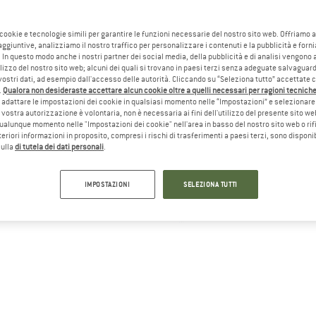
 cookie e tecnologie simili per garantire le funzioni necessarie del nostro sito web. Offriamo 
aggiuntive, analizziamo il nostro traffico per personalizzare i contenuti e la pubblicità e forn
 In questo modo anche i nostri partner dei social media, della pubblicità e di analisi vengon
ilizzo del nostro sito web; alcuni dei quali si trovano in paesi terzi senza adeguate salvaguard
vostri dati, ad esempio dall'accesso delle autorità. Cliccando su “Seleziona tutto” accettate 
.
Qualora non desideraste accettare alcun cookie oltre a quelli necessari per ragioni tecniche,
adattare le impostazioni dei cookie in qualsiasi momento nelle “Impostazioni” e selezionare 
 vostra autorizzazione è volontaria, non è necessaria ai fini dell'utilizzo del presente sito w
ualunque momento nelle "Impostazioni dei cookie" nell'area in basso del nostro sito web o rifi
lteriori informazioni in proposito, compresi i rischi di trasferimenti a paesi terzi, sono disponib
sulla
di tutela dei dati personali
.
IMPOSTAZIONI
SELEZIONA TUTTI