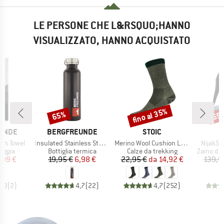
LE PERSONE CHE L&RSQUO;HANNO
VISUALIZZATO, HANNO ACQUISTATO
fino al 35%
65%
65
Sconto
Sconto
Scon
MARCHIO
MARCHIO
UNDE
BERGFREUNDE
STOIC
Articolo
Articolo
Articolo
ch Towel
Insulated Stainless Steel Bottle 750ml
Merino Wool Cushion Light Socks
NijakSt
prodotti
Gruppo di prodotti
Gruppo di prodotti
Gruppo di
iaggia
Bottiglia termica
Calze da trekking
Zaino da
ezzo
ezzo ridotto
Prezzo
Prezzo ridotto
Prezzo
Prezzo ridotto
,99 €
19,95 €
6,98 €
22,95 €
da
14,92 €
139,9
5,0
(
2
)
4,7
(
22
)
4,7
(
252
)