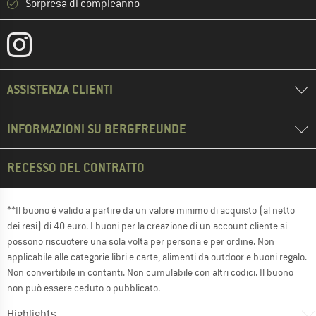
Sorpresa di compleanno
ASSISTENZA CLIENTI
INFORMAZIONI SU BERGFREUNDE
RECESSO DEL CONTRATTO
**Il buono è valido a partire da un valore minimo di acquisto (al netto
dei resi) di 40 euro. I buoni per la creazione di un account cliente si
possono riscuotere una sola volta per persona e per ordine. Non
applicabile alle categorie libri e carte, alimenti da outdoor e buoni regalo.
Non convertibile in contanti. Non cumulabile con altri codici. Il buono
non può essere ceduto o pubblicato.
Highlights