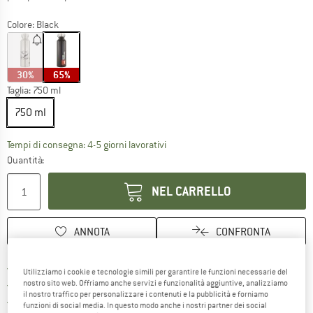
Colore:
Black
30%
65%
Taglia:
750 ml
750 ml
Il link si apre in una casella infor
Tempi di consegna: 4-5 giorni lavorativi
Quantità:
NEL CARRELLO
ANNOTA
CONFRONTA
Qui trovi ulteriori informazioni sulle
Porto franco da 69 € (IT)
Utilizziamo i cookie e tecnologie simili per garantire le funzioni necessarie del
Vai alla politica di recesso qui 
100 giorni di diritto di recesso
nostro sito web. Offriamo anche servizi e funzionalità aggiuntive, analizziamo
il nostro traffico per personalizzare i contenuti e la pubblicità e forniamo
> 4.000.000 clienti soddisfatti
funzioni di social media. In questo modo anche i nostri partner dei social