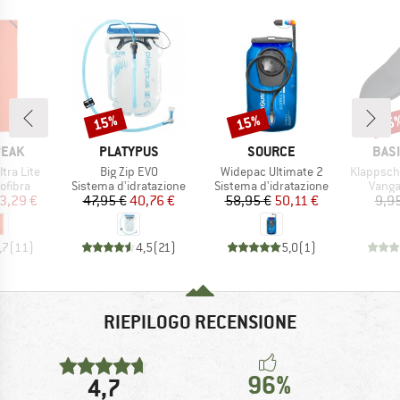
15%
15%
15
Sconto
Sconto
Scon
O
MARCHIO
MARCHIO
MAR
PEAK
PLATYPUS
SOURCE
BAS
Articolo
Articolo
Articolo
ltra Lite
Big Zip EVO
Widepac Ultimate 2
Klappsch
prodotti
Gruppo di prodotti
Gruppo di prodotti
Gruppo
rofibra
Sistema d'idratazione
Sistema d'idratazione
Vanga
ezzo
ezzo ridotto
Prezzo
Prezzo ridotto
Prezzo
Prezzo ridotto
3,29 €
47,95 €
40,76 €
58,95 €
50,11 €
9,9
,7
(
11
)
4,5
(
21
)
5,0
(
1
)
RIEPILOGO RECENSIONE
96%
4,7