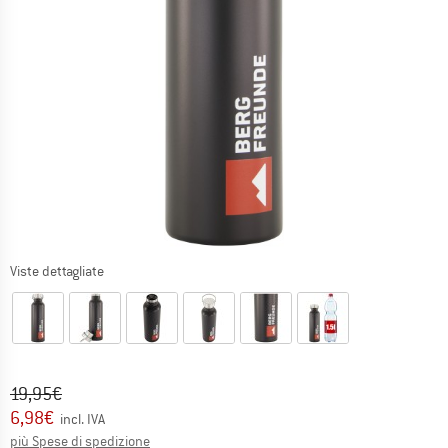
Viste dettagliate
Prezzo originale :
Prezzo:
19,95
€
6,98
€
incl. IVA
Informazioni sui costi di spedizione. Si apre in una
più Spese di spedizione