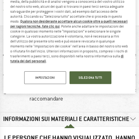
Tutti gli articoli in magazzino
media, della pubblicità e di analisi vengono a conoscenza del vostro utilizzo
del nostro sito web; alcuni dei quali si trovano in paesi terzi senza adeguate
Trovi tutte le informazioni q
Tutela consumatori Trusted Shops
salvaguardie per proteggere i vostri dati, ad esempio dall'accesso delle
autorità. Cliccando su “Seleziona tutto” accettate che si proceda in questo
modo.
Qualora non desideraste accettare alcun cookie oltre a quelli necessari
per ragioni tecniche, fate clic qui
. Potete anche adattare le impostazioni dei
cookie in qualsiasi momento nelle “Impostazioni” e selezionare le singole
IN BREVE
categorie. La vostra autorizzazione è volontaria, non è necessaria ai fini
dell'utilizzo del presente sito web e può essere revocata in qualunque
momento nelle "Impostazioni dei cookie" nell'area in basso del nostro sito web
o rifiutata fin dall'inizio. Ulteriori informazioni in proposito, compresi i rischi di
trasferimenti a paesi terzi, sono disponibili nella nostra informativa sulla
di
tutela dei dati personali
.
IMPOSTAZIONI
SELEZIONA TUTTI
0 g
96%
Senza BPA
39
raccomandare
INFORMAZIONI SUI MATERIALI E CARATTERISTICHE
LE PERSONE CHE HANNO VISUALIZZATO, HANNO