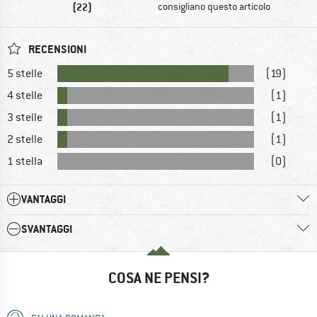
(22)
consigliano questo articolo
RECENSIONI
5 stelle
(19)
4 stelle
(1)
3 stelle
(1)
2 stelle
(1)
1 stella
(0)
VANTAGGI
SVANTAGGI
COSA NE PENSI?