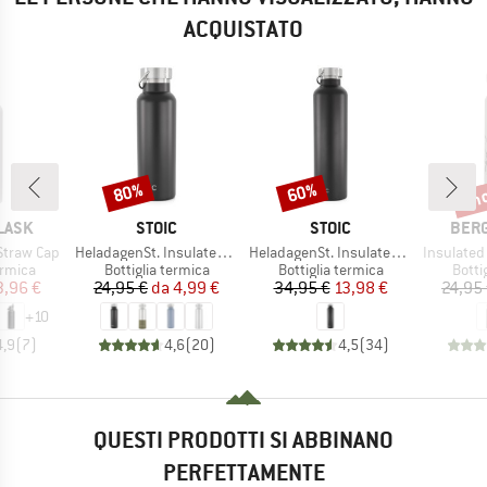
ACQUISTATO
fin
80%
60%
Sconto
Sconto
Scon
MARCHIO
MARCHIO
MARC
LASK
STOIC
STOIC
BER
Articolo
Articolo
Articolo
Straw Cap
HeladagenSt. Insulated Stainless Steel Bottle 500
HeladagenSt. Insulated Stainless Steel Bottle 1L
Insulated Stainle
prodotti
Gruppo di prodotti
Gruppo di prodotti
Grupp
ermica
Bottiglia termica
Bottiglia termica
Botti
ezzo
ezzo ridotto
Prezzo
Prezzo ridotto
Prezzo
Prezzo ridotto
3,96 €
24,95 €
da
4,99 €
34,95 €
13,98 €
24,95
+
10
4,9
(
7
)
4,6
(
20
)
4,5
(
34
)
QUESTI PRODOTTI SI ABBINANO
PERFETTAMENTE