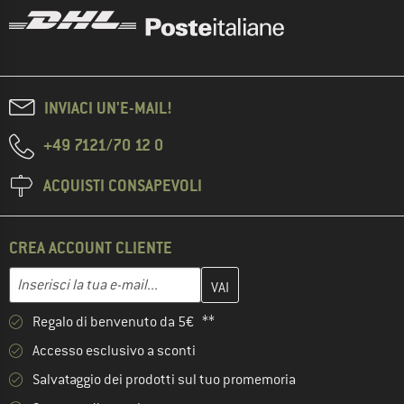
INVIACI UN'E-MAIL!
+49 7121/70 12 0
ACQUISTI CONSAPEVOLI
CREA ACCOUNT CLIENTE
Inserisci qui il tuo indirizzo e-mail e crea il tuo account cliente 
Indirizzo e-mail
Regalo di benvenuto da 5€ **
Accesso esclusivo a sconti
Salvataggio dei prodotti sul tuo promemoria