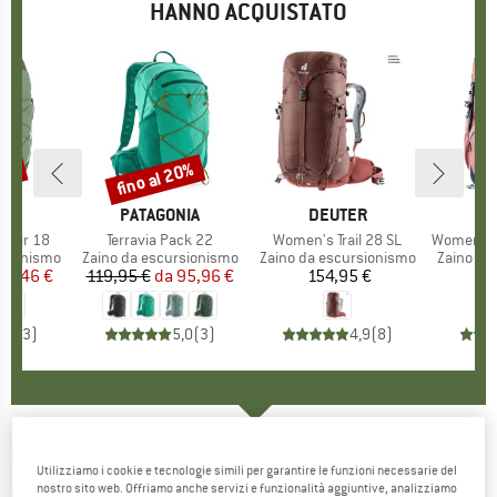
HANNO ACQUISTATO
15%
fino al 20%
Sconto
HIO
E
MARCHIO
PATAGONIA
MARCHIO
DEUTER
M
D
e Air 18
Articolo
Terravia Pack 22
Articolo
Women's Trail 28 SL
Articolo
Women's Zu
otti
rsionismo
Gruppo di prodotti
Zaino da escursionismo
Gruppo di prodotti
Zaino da escursionismo
Gruppo di
Zaino da
ezzo
ezzo ridotto
76,46 €
119,95 €
da
Prezzo
Prezzo ridotto
95,96 €
154,95 €
Prezzo
1
4,3
(
3
)
5,0
(
3
)
4,9
(
8
)
BERGANS
-
Women's Driv 24 - Zaino da
Utilizziamo i cookie e tecnologie simili per garantire le funzioni necessarie del
escursionismo
nostro sito web. Offriamo anche servizi e funzionalità aggiuntive, analizziamo