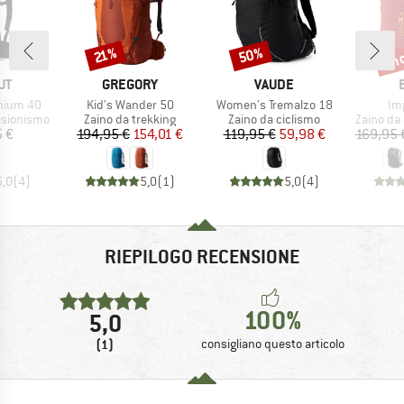
fin
50%
Sconto
Sconto
Scon
21%
IO
MARCHIO
MARCHIO
UT
GREGORY
VAUDE
Articolo
Articolo
Art
hium 40
Kid's Wander 50
Women's Tremalzo 18
Im
otti
Gruppo di prodotti
Gruppo di prodotti
Gruppo di
rsionismo
Zaino da trekking
Zaino da ciclismo
Zaino da
ezzo
Prezzo
Prezzo ridotto
Prezzo
Prezzo ridotto
5 €
194,95 €
154,01 €
119,95 €
59,98 €
169,95 
5,0
(
4
)
5,0
(
1
)
5,0
(
4
)
RIEPILOGO RECENSIONE
100%
5,0
(1)
consigliano questo articolo