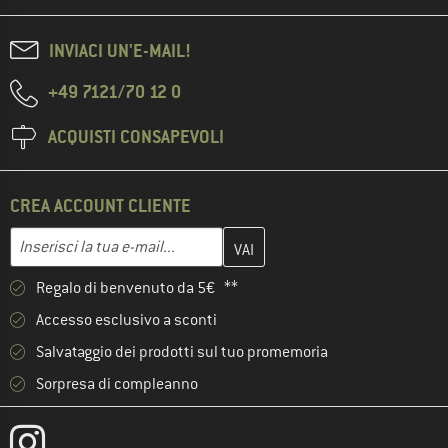
INVIACI UN'E-MAIL!
+49 7121/70 12 0
ACQUISTI CONSAPEVOLI
CREA ACCOUNT CLIENTE
Inserisci qui il tuo indirizzo e-mail e crea il tuo account cliente 
Indirizzo e-mail
Regalo di benvenuto da 5€ **
Accesso esclusivo a sconti
Salvataggio dei prodotti sul tuo promemoria
Sorpresa di compleanno