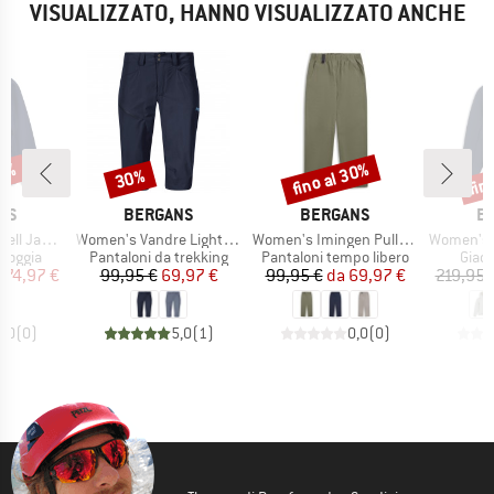
VISUALIZZATO, HANNO VISUALIZZATO ANCHE
30%
fino al 30%
fin
30%
Sconto
Sconto
Scon
IO
MARCHIO
MARCHIO
M
NS
BERGANS
BERGANS
B
Articolo
Articolo
Articolo
l Jacket
Women's Vandre Light Softshell Long Shorts
Women's Imingen Pull-On Pants
Women's Holo In
rodotti
Gruppo di prodotti
Gruppo di prodotti
Grupp
pioggia
Pantaloni da trekking
Pantaloni tempo libero
Giacc
ezzo
ezzo ridotto
Prezzo
Prezzo ridotto
Prezzo
Prezzo ridotto
174,97 €
99,95 €
69,97 €
99,95 €
da
69,97 €
219,95 
0,0
(
0
)
5,0
(
1
)
0,0
(
0
)