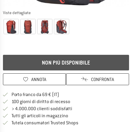
Viste dettagliate
NON PIÙ DISPONIBILE
ANNOTA
CONFRONTA
Qui trovi ulteriori informazioni sulle
Porto franco da 69 € (IT)
Vai alla politica di recesso qui 
100 giorni di diritto di recesso
> 4.000.000 clienti soddisfatti
Tutti gli articoli in magazzino
Trovi tutte le informazioni q
Tutela consumatori Trusted Shops