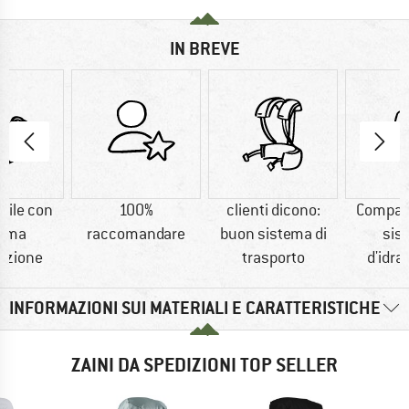
IN BREVE
bile con
100%
clienti dicono:
Compati
tema
raccomandare
buon sistema di
sis
tazione
trasporto
d'idra
INFORMAZIONI SUI MATERIALI E CARATTERISTICHE
ZAINI DA SPEDIZIONI TOP SELLER