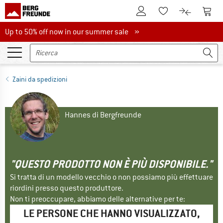
Al conto cliente
Al Ca
Alla lista promemo
Al confront
Up to 50% off now in our summer sale
Up to 50% off now in our summer sale »
Zaini da spedizioni
Hannes di Bergfreunde
"QUESTO PRODOTTO NON È PIÙ DISPONIBILE."
Si tratta di un modello vecchio o non possiamo più effettuare
riordini presso questo produttore.
Non ti preoccupare, abbiamo delle alternative per te:
LE PERSONE CHE HANNO VISUALIZZATO,