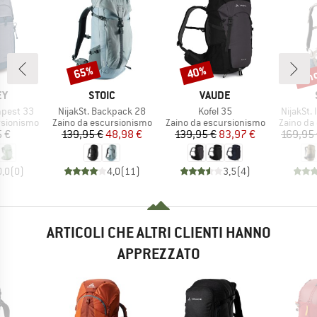
fin
65%
40%
Sconto
Sconto
Scon
IO
MARCHIO
MARCHIO
EY
STOIC
VAUDE
Articolo
Articolo
Articolo
pest 33
NijakSt. Backpack 28
Kofel 35
NijakSt.
otti
Gruppo di prodotti
Gruppo di prodotti
Gruppo di
rsionismo
Zaino da escursionismo
Zaino da escursionismo
Zaino da
ezzo
Prezzo
Prezzo ridotto
Prezzo
Prezzo ridotto
5 €
139,95 €
48,98 €
139,95 €
83,97 €
169,95
0,0
(
0
)
4,0
(
11
)
3,5
(
4
)
ARTICOLI CHE ALTRI CLIENTI HANNO
APPREZZATO