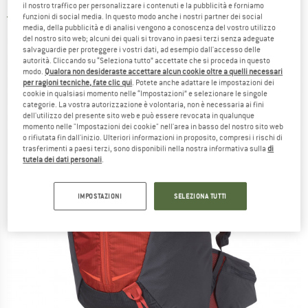
il nostro traffico per personalizzare i contenuti e la pubblicità e forniamo
funzioni di social media. In questo modo anche i nostri partner dei social
5,0
(1)
media, della pubblicità e di analisi vengono a conoscenza del vostro utilizzo
del nostro sito web; alcuni dei quali si trovano in paesi terzi senza adeguate
salvaguardie per proteggere i vostri dati, ad esempio dall'accesso delle
autorità. Cliccando su “Seleziona tutto” accettate che si proceda in questo
modo.
Qualora non desideraste accettare alcun cookie oltre a quelli necessari
per ragioni tecniche, fate clic qui
. Potete anche adattare le impostazioni dei
cookie in qualsiasi momento nelle “Impostazioni” e selezionare le singole
categorie. La vostra autorizzazione è volontaria, non è necessaria ai fini
dell'utilizzo del presente sito web e può essere revocata in qualunque
momento nelle "Impostazioni dei cookie" nell'area in basso del nostro sito web
o rifiutata fin dall'inizio. Ulteriori informazioni in proposito, compresi i rischi di
trasferimenti a paesi terzi, sono disponibili nella nostra informativa sulla
di
tutela dei dati personali
.
IMPOSTAZIONI
SELEZIONA TUTTI