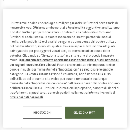
Colore:
Forest Fog
Utilizziamo i cookie e tecnologie simili per garantire le funzioni necessarie del
nostro sito web. Offriamo anche servizi e funzionalità aggiuntive, analizziamo
30%
30%
45%
il nostro traffico per personalizzare i contenuti e la pubblicità e forniamo
funzioni di social media. In questo modo anche i nostri partner dei social
Taglia:
XS
media, della pubblicità e di analisi vengono a conoscenza del vostro utilizzo
XS
S
M
L
XL
del nostro sito web; alcuni dei quali si trovano in paesi terzi senza adeguate
salvaguardie per proteggere i vostri dati, ad esempio dall'accesso delle
autorità. Cliccando su “Seleziona tutto” accettate che si proceda in questo
Guida alle taglie
modo.
Qualora non desideraste accettare alcun cookie oltre a quelli necessari
per ragioni tecniche, fate clic qui
. Potete anche adattare le impostazioni dei
Il link si apre in una casella infor
Tempi di consegna: 3-5 giorni lavorativi
cookie in qualsiasi momento nelle “Impostazioni” e selezionare le singole
Quantità:
categorie. La vostra autorizzazione è volontaria, non è necessaria ai fini
dell'utilizzo del presente sito web e può essere revocata in qualunque
momento nelle "Impostazioni dei cookie" nell'area in basso del nostro sito web
NEL CARRELLO
o rifiutata fin dall'inizio. Ulteriori informazioni in proposito, compresi i rischi di
trasferimenti a paesi terzi, sono disponibili nella nostra informativa sulla
di
tutela dei dati personali
.
ANNOTA
CONFRONTA
IMPOSTAZIONI
SELEZIONA TUTTI
Qui trovi ulteriori informazioni sulle
Porto franco da 69 € (IT)
Vai alla politica di recesso qui 
100 giorni di diritto di recesso