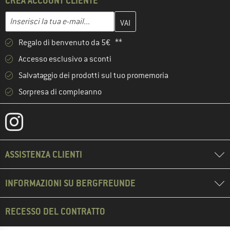
CREA ACCOUNT CLIENTE
Inserisci qui il tuo indirizzo e-mail e crea il tuo account cliente 
Indirizzo e-mail
Regalo di benvenuto da 5€ **
Accesso esclusivo a sconti
Salvataggio dei prodotti sul tuo promemoria
Sorpresa di compleanno
ASSISTENZA CLIENTI
INFORMAZIONI SU BERGFREUNDE
RECESSO DEL CONTRATTO