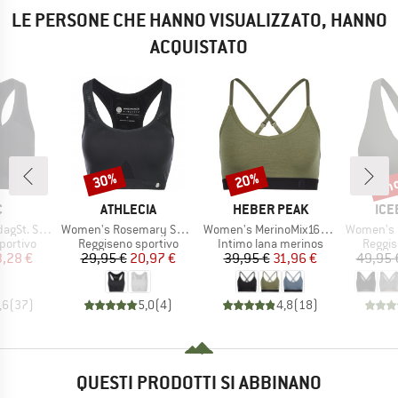
LE PERSONE CHE HANNO VISUALIZZATO, HANNO
ACQUISTATO
fin
30%
20%
Sconto
Sconto
Scon
HIO
MARCHIO
MARCHIO
MAR
C
ATHLECIA
HEBER PEAK
ICE
Articolo
Articolo
Articolo
Sports Bra
Women's Rosemary Sports Bra
Women's MerinoMix165 PineconeHe. Soft Bra
Women's 125 Cool-L
odotti
Gruppo di prodotti
Gruppo di prodotti
Gruppo
portivo
Reggiseno sportivo
Intimo lana merinos
Reggis
ezzo
ezzo ridotto
Prezzo
Prezzo ridotto
Prezzo
Prezzo ridotto
3,28 €
29,95 €
20,97 €
39,95 €
31,96 €
49,95 
,6
(
37
)
5,0
(
4
)
4,8
(
18
)
QUESTI PRODOTTI SI ABBINANO