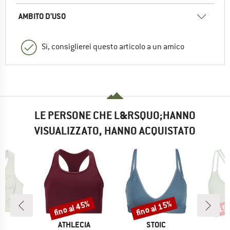
AMBITO D’USO
Sì, consiglierei questo articolo a un amico
LE PERSONE CHE L&RSQUO;HANNO
VISUALIZZATO, HANNO ACQUISTATO
fino al 45%
fino al 15%
15
Sconto
Sconto
Scon
IO
MARCHIO
MARCHIO
M
LD
ATHLECIA
STOIC
I