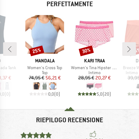
PERFETTAMENTE
25%
30%
15
Sconto
Sconto
Scon
HIO
MARCHIO
MARCHIO
M
O
MANDALA
KARI TRAA
D
Articolo
Articolo
Articolo
ada Tank
Women's Cross Top
Women's Tina Hipster 2-Pack
Breeze 
po di prodotti
Gruppo di prodotti
Gruppo di prodotti
Gruppo 
Top
Intimo
Intimo
ezzo
ezzo ridotto
Prezzo
Prezzo ridotto
Prezzo
Prezzo ridotto
3,37 €
74,95 €
56,21 €
28,95 €
20,27 €
39,95
0,0
(
0
)
0,0
(
0
)
5,0
(
20
)
RIEPILOGO RECENSIONE