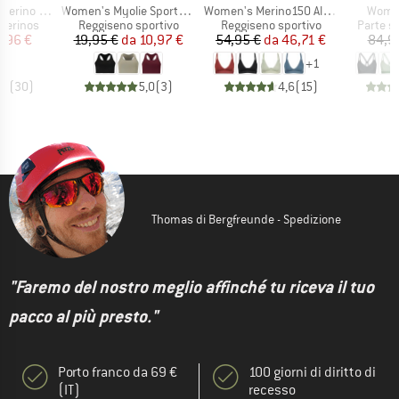
Articolo
Articolo
Artico
rino Bra
Women's Myolie Sports Bra
Women's Merino150 AlsenSt. Flexible Bra
Women
odotti
Gruppo di prodotti
Gruppo di prodotti
Gruppo d
merinos
Reggiseno sportivo
Reggiseno sportivo
Parte su
ezzo
ezzo ridotto
Prezzo
Prezzo ridotto
Prezzo
Prezzo ridotto
1,96 €
19,95 €
da
10,97 €
54,95 €
da
46,71 €
84,9
+
1
,6
(
30
)
5,0
(
3
)
4,6
(
15
)
Thomas di Bergfreunde - Spedizione
"Faremo del nostro meglio affinché tu riceva il tuo
pacco al più presto."
Porto franco da 69 €
100 giorni di diritto di
(IT)
recesso