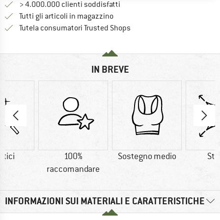
> 4.000.000 clienti soddisfatti
Tutti gli articoli in magazzino
Trovi tutte le informazioni q
Tutela consumatori Trusted Shops
IN BREVE
etici
100%
Sostegno medio
Str
raccomandare
INFORMAZIONI SUI MATERIALI E CARATTERISTICHE