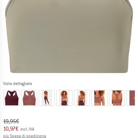
Viste dettagliate
Prezzo originale :
Prezzo:
19,95
€
10,97
€
incl. IVA
Informazioni sui costi di spedizione. Si apre in una
più Spese di spedizione