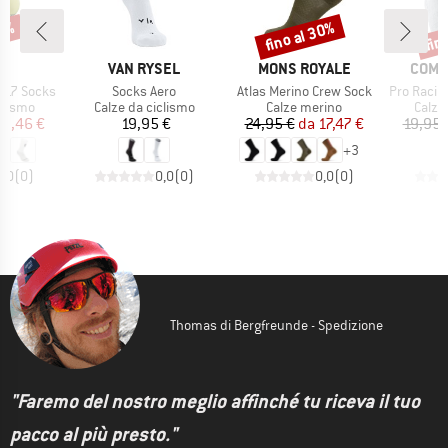
25%
fino al 30%
fin
Sconto
Scon
HIO
MARCHIO
MARCHIO
MARC
5
VAN RYSEL
MONS ROYALE
COMP
Articolo
Articolo
Articolo
e 17 Socks
Socks Aero
Atlas Merino Crew Sock
Pro Racing Socks
rodotti
Gruppo di prodotti
Gruppo di prodotti
Grupp
clismo
Calze da ciclismo
Calze merino
Calze
ezzo
ezzo ridotto
Prezzo
Prezzo
Prezzo ridotto
13,46 €
19,95 €
24,95 €
da
17,47 €
19,95 
+
3
0,0
(
0
)
0,0
(
0
)
0,0
(
0
)
Thomas di Bergfreunde - Spedizione
"Faremo del nostro meglio affinché tu riceva il tuo
pacco al più presto."