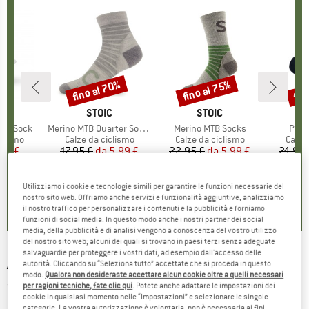
fino al 70%
fino al 75%
fin
Sconto
Sconto
Scon
IO
RAB
MARCHIO
STOIC
MARCHIO
STOIC
how Sock
Articolo
Merino MTB Quarter Socks
Articolo
Merino MTB Socks
Artic
Pro 
prodotti
clismo
Gruppo di prodotti
Calze da ciclismo
Gruppo di prodotti
Calze da ciclismo
Grupp
Calze
ezzo
ezzo ridotto
56 €
17,95 €
da
Prezzo
Prezzo ridotto
5,99 €
22,95 €
da
Prezzo
Prezzo ridotto
5,99 €
24,95 
+
1
+
2
5,0
(
1
)
4,7
(
80
)
4,7
(
63
)
Utilizziamo i cookie e tecnologie simili per garantire le funzioni necessarie del
nostro sito web. Offriamo anche servizi e funzionalità aggiuntive, analizziamo
il nostro traffico per personalizzare i contenuti e la pubblicità e forniamo
funzioni di social media. In questo modo anche i nostri partner dei social
media, della pubblicità e di analisi vengono a conoscenza del vostro utilizzo
del nostro sito web; alcuni dei quali si trovano in paesi terzi senza adeguate
salvaguardie per proteggere i vostri dati, ad esempio dall'accesso delle
ASSOS
-
Winter Socks Evo - Calze da ciclismo
autorità. Cliccando su “Seleziona tutto” accettate che si proceda in questo
modo.
Qualora non desideraste accettare alcun cookie oltre a quelli necessari
(0)
per ragioni tecniche, fate clic qui
. Potete anche adattare le impostazioni dei
cookie in qualsiasi momento nelle “Impostazioni” e selezionare le singole
categorie. La vostra autorizzazione è volontaria, non è necessaria ai fini