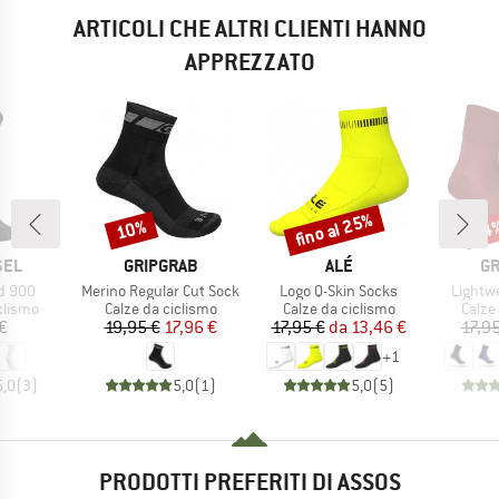
ARTICOLI CHE ALTRI CLIENTI HANNO
APPREZZATO
fino al 25%
10%
14
Sconto
Sconto
Scon
O
MARCHIO
MARCHIO
MA
SEL
GRIPGRAB
ALÉ
GR
Articolo
Articolo
Articolo
d 900
Merino Regular Cut Sock
Logo Q-Skin Socks
Lightw
rodotti
Gruppo di prodotti
Gruppo di prodotti
Grupp
clismo
Calze da ciclismo
Calze da ciclismo
Calze
ezzo
Prezzo
Prezzo ridotto
Prezzo
Prezzo ridotto
€
19,95 €
17,96 €
17,95 €
da
13,46 €
17,95
+
1
5,0
(
3
)
5,0
(
1
)
5,0
(
5
)
PRODOTTI PREFERITI DI ASSOS