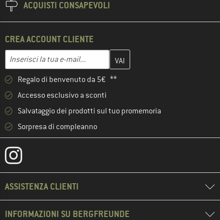
ACQUISTI CONSAPEVOLI
CREA ACCOUNT CLIENTE
Inserisci qui il tuo indirizzo e-mail e crea il tuo account cliente 
Indirizzo e-mail
Regalo di benvenuto da 5€ **
Accesso esclusivo a sconti
Salvataggio dei prodotti sul tuo promemoria
Sorpresa di compleanno
ASSISTENZA CLIENTI
INFORMAZIONI SU BERGFREUNDE