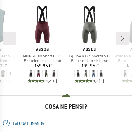
HIO
MARCHIO
MARCHIO
S
ASSOS
ASSOS
Articolo
Articolo
Articolo
 Vest S11
Mille GT Bib Shorts S11
Equipe R Bib Shorts S11
Women's Dyora
prodotti
Gruppo di prodotti
Gruppo di prodotti
Gruppo 
clismo
Pantaloni da ciclismo
Pantaloni da ciclismo
Pantalo
ezzo
Prezzo
Prezzo
70 €
159,95 €
199,95 €
da
+
1
0,0
(
0
)
4,7
(
6
)
4,7
(
3
)
COSA NE PENSI?
FAI UNA DOMANDA