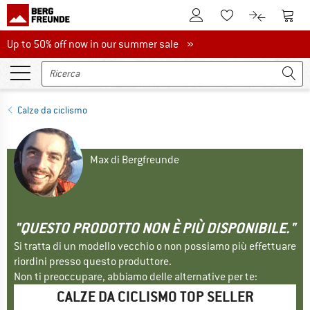
Al conto cliente
Al Ca
Alla lista promemo
Al confront
Up to 50% off now in our summer sale
Up to 50% off now in our summer sale »
Calze da ciclismo
Max di Bergfreunde
"QUESTO PRODOTTO NON È PIÙ DISPONIBILE."
Si tratta di un modello vecchio o non possiamo più effettuare
riordini presso questo produttore.
Non ti preoccupare, abbiamo delle alternative per te:
CALZE DA CICLISMO TOP SELLER