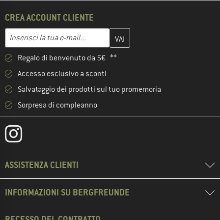
CREA ACCOUNT CLIENTE
Inserisci qui il tuo indirizzo e-mail e crea il tuo account cliente 
Indirizzo e-mail
Regalo di benvenuto da 5€ **
Accesso esclusivo a sconti
Salvataggio dei prodotti sul tuo promemoria
Sorpresa di compleanno
ASSISTENZA CLIENTI
INFORMAZIONI SU BERGFREUNDE
RECESSO DEL CONTRATTO