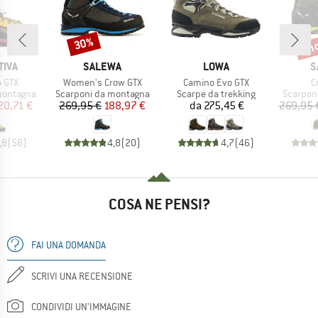
fin
30%
Sconto
Scon
O
MARCHIO
MARCHIO
M
TIVA
SALEWA
LOWA
S
Articolo
Articolo
Ar
 GTX
Women's Crow GTX
Camino Evo GTX
C
dotti
Gruppo di prodotti
Gruppo di prodotti
Gruppo d
montagna
Scarponi da montagna
Scarpe da trekking
Scarpon
ezzo
ezzo ridotto
Prezzo
Prezzo ridotto
Prezzo
20,71 €
269,95 €
188,97 €
da
275,45 €
269,95 
,8
(
58
)
4,8
(
20
)
4,7
(
46
)
COSA NE PENSI?
FAI UNA DOMANDA
SCRIVI UNA RECENSIONE
CONDIVIDI UN'IMMAGINE