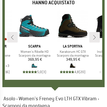
HANNO ACQUISTATO
O
WER
MARCHIO
SCARPA
MARCHIO
LA SPORTIVA
M
H
400
Articolo
Women's Ribelle HD
Articolo
Karakorum HC GTX
Articol
Incline
odotti
dizione
Gruppo di prodotti
Scarponi da montagna
Gruppo di prodotti
Scarponi da montagna
Gruppo d
Scarpon
 €
ezzo
369,95 €
Prezzo
349,95 €
Prezzo
3
+
3
,9
(
116
)
5,0
(
3
)
4,8
(
20
)
Asolo - Women's Freney Evo LTH GTX Vibram -
Scarponi da montagna