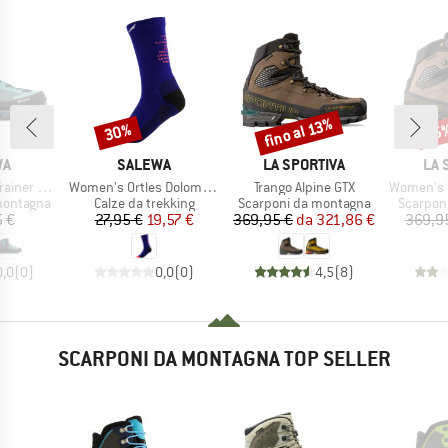
fino al 13%
30%
25
Sconto
Sconto
Scon
IO
MARCHIO
MARCHIO
MAR
WA
SALEWA
LA SPORTIVA
LA 
Articolo
Articolo
Articolo
ch Mid GTX
Women's Ortles Dolomites All Mountain Crew Sock
Trango Alpine GTX
Women's Tra
dotti
Gruppo di prodotti
Gruppo di prodotti
Gruppo d
montagna
Calze da trekking
Scarponi da montagna
Scarpon
ezzo
Prezzo
Prezzo ridotto
Prezzo
Prezzo ridotto
5 €
27,95 €
19,57 €
369,95 €
da
321,86 €
369,9
0,0
(
0
)
0,0
(
0
)
4,5
(
8
)
SCARPONI DA MONTAGNA TOP SELLER