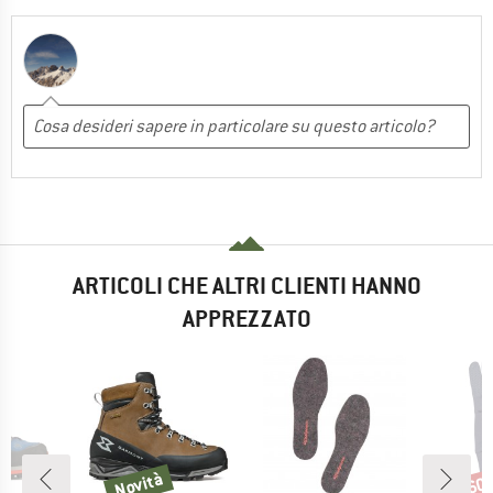
ARTICOLI CHE ALTRI CLIENTI HANNO
APPREZZATO
Novità
60
Novità
Scon