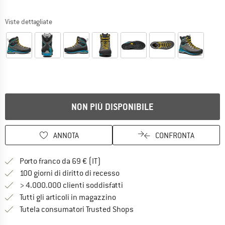
Viste dettagliate
NON PIÙ DISPONIBILE
ANNOTA
CONFRONTA
Qui trovi ulteriori informazioni sulle
Porto franco da 69 € (IT)
Vai alla politica di recesso qui 
100 giorni di diritto di recesso
> 4.000.000 clienti soddisfatti
Tutti gli articoli in magazzino
Trovi tutte le informazioni q
Tutela consumatori Trusted Shops