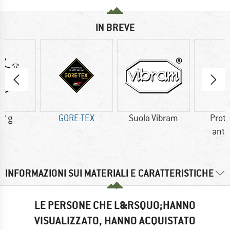
IN BREVE
2 g
GORE-TEX
Suola Vibram
Prot
antid
INFORMAZIONI SUI MATERIALI E CARATTERISTICHE
LE PERSONE CHE L&RSQUO;HANNO
VISUALIZZATO, HANNO ACQUISTATO