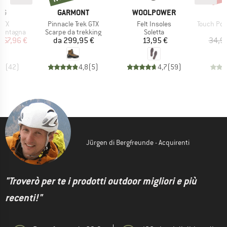
IO
MARCHIO
MARCHIO
M
AG
GARMONT
WOOLPOWER
H
Articolo
Articolo
Articolo
 GTX
Pinnacle Trek GTX
Felt Insoles
Touch Point 
dotti
Gruppo di prodotti
Gruppo di prodotti
montagna
Scarpe da trekking
Soletta
ezzo
ezzo ridotto
Prezzo
Prezzo
367,96 €
da
299,95 €
13,95 €
34,9
,7
(
42
)
4,8
(
5
)
4,7
(
59
)
Jürgen di Bergfreunde - Acquirenti
"Troverò per te i prodotti outdoor migliori e più
recenti!"