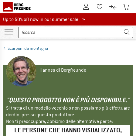
Al conto cliente
Al Ca
Alla lista promemo
Al confront
Up to 50% off now in our summer sale
Up to 50% off now in our summer sale »
Scarponi da montagna
Hannes di Bergfreunde
"QUESTO PRODOTTO NON È PIÙ DISPONIBILE."
Si tratta di un modello vecchio o non possiamo più effettuare
riordini presso questo produttore.
Non ti preoccupare, abbiamo delle alternative per te:
LE PERSONE CHE HANNO VISUALIZZATO,