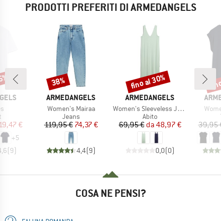
PRODOTTI PREFERITI DI ARMEDANGELS
35%
fino al 30%
fin
38%
Sconto
Sconto
Scon
MARCHIO
MARCHIO
MARC
GELS
ARMEDANGELS
ARMEDANGELS
ARM
o
Articolo
Articolo
Artico
s
Women's Mairaa
Women's Sleeveless Jersey Midi Dress
Women
o di prodotti
Gruppo di prodotti
Gruppo di prodotti
t
Jeans
Abito
ezzo
ezzo ridotto
Prezzo
Prezzo ridotto
Prezzo
Prezzo ridotto
19,47 €
119,95 €
74,37 €
69,95 €
da
48,97 €
39,95 
+
5
4,6
(
9
)
4,4
(
9
)
0,0
(
0
)
COSA NE PENSI?