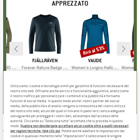
APPREZZATO
fino al 53%
fin
Sconto
Scon
IO
LD
MARCHIO
FJÄLLRÄVEN
MARCHIO
VAUDE
MA
FJÄ
90 Shirt
Articolo
Forever Nature Badge L/S T-Shirt
Articolo
Women's Livigno Halfzip II
Articolo
Women's A
odotti
merinos
Gruppo di prodotti
Maglia a manica lunga
Gruppo di prodotti
Pullover in pile
Gruppo di
Maglia a man
ezzo
ezzo ridotto
1,27 €
56,95 €
Prezzo
69,95 €
da
Prezzo
Prezzo ridotto
32,88 €
84,95 
+
5
Utilizziamo i cookie e tecnologie simili per garantire le funzioni necessarie del
nostro sito web. Offriamo anche servizi e funzionalità aggiuntive, analizziamo
,0
(
13
)
5,0
(
10
)
5,0
(
8
)
il nostro traffico per personalizzare i contenuti e la pubblicità e forniamo
funzioni di social media. In questo modo anche i nostri partner dei social
media, della pubblicità e di analisi vengono a conoscenza del vostro utilizzo
del nostro sito web; alcuni dei quali si trovano in paesi terzi senza adeguate
salvaguardie per proteggere i vostri dati, ad esempio dall'accesso delle
autorità. Cliccando su “Seleziona tutto” accettate che si proceda in questo
modo.
Qualora non desideraste accettare alcun cookie oltre a quelli necessari
ARMEDANGELS
-
Women's Graziliaa Stripes -
per ragioni tecniche, fate clic qui
. Potete anche adattare le impostazioni dei
cookie in qualsiasi momento nelle “Impostazioni” e selezionare le singole
Maglia a manica lunga