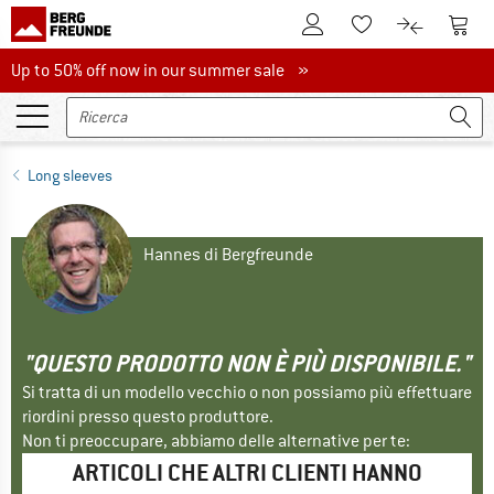
Al conto cliente
Al Ca
Alla lista promemo
Al confront
Up to 50% off now in our summer sale
Up to 50% off now in our summer sale »
Long sleeves
Hannes di Bergfreunde
"QUESTO PRODOTTO NON È PIÙ DISPONIBILE."
Si tratta di un modello vecchio o non possiamo più effettuare
riordini presso questo produttore.
Non ti preoccupare, abbiamo delle alternative per te:
ARTICOLI CHE ALTRI CLIENTI HANNO