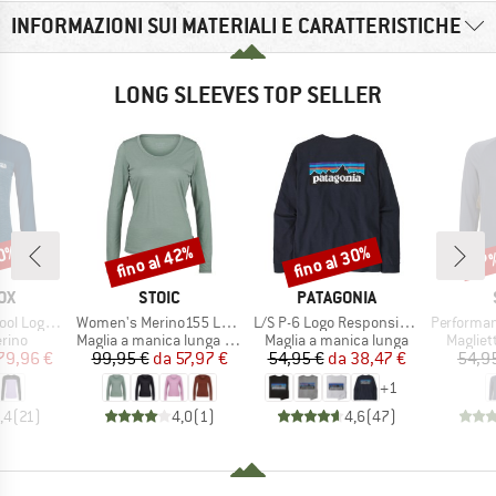
INFORMAZIONI SUI MATERIALI E CARATTERISTICHE
LONG SLEEVES TOP SELLER
20%
fino al 42%
fino al 30%
57
Sconto
Sconto
Scon
IO
MARCHIO
MARCHIO
OX
STOIC
PATAGONIA
Articolo
Articolo
Articolo
Logo L/S
Women's Merino155 LaholmSt. L/S
L/S P-6 Logo Responsibili-Tee
PerformanceMerin
 prodotti
Gruppo di prodotti
Gruppo di prodotti
Gruppo 
rino
Maglia a manica lunga merino
Maglia a manica lunga
Magliet
ezzo
ezzo ridotto
Prezzo
Prezzo ridotto
Prezzo
Prezzo ridotto
79,96 €
99,95 €
da
57,97 €
54,95 €
da
38,47 €
54,9
+
1
,4
(
21
)
4,0
(
1
)
4,6
(
47
)