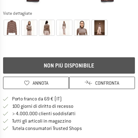
Viste dettagliate
NON PIÙ DISPONIBILE
ANNOTA
CONFRONTA
Qui trovi ulteriori informazioni sulle
Porto franco da 69 € (IT)
Vai alla politica di recesso qui 
100 giorni di diritto di recesso
> 4.000.000 clienti soddisfatti
Tutti gli articoli in magazzino
Trovi tutte le informazioni q
Tutela consumatori Trusted Shops