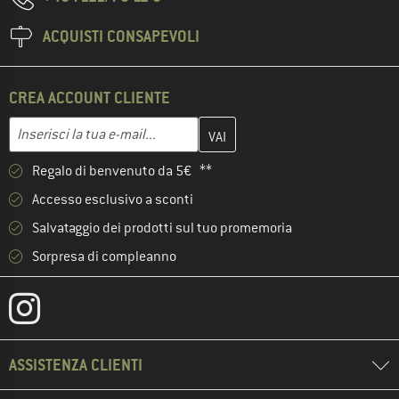
ACQUISTI CONSAPEVOLI
CREA ACCOUNT CLIENTE
Inserisci qui il tuo indirizzo e-mail e crea il tuo account cliente 
Indirizzo e-mail
Regalo di benvenuto da 5€ **
Accesso esclusivo a sconti
Salvataggio dei prodotti sul tuo promemoria
Sorpresa di compleanno
ASSISTENZA CLIENTI