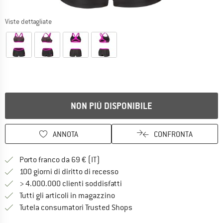
Viste dettagliate
NON PIÙ DISPONIBILE
ANNOTA
CONFRONTA
Qui trovi ulteriori informazioni sulle
Porto franco da 69 € (IT)
Vai alla politica di recesso qui 
100 giorni di diritto di recesso
> 4.000.000 clienti soddisfatti
Tutti gli articoli in magazzino
Trovi tutte le informazioni q
Tutela consumatori Trusted Shops