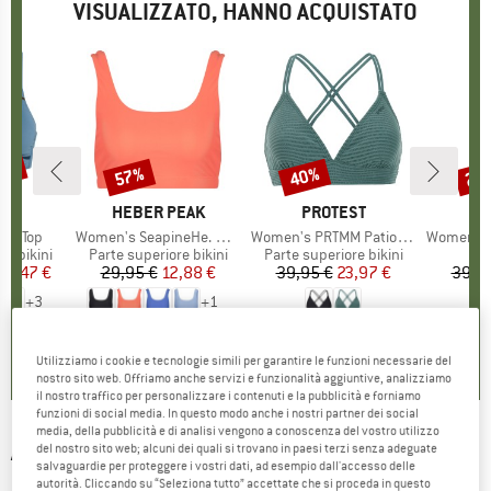
VISUALIZZATO, HANNO ACQUISTATO
43%
57%
40%
20
Sconto
Sconto
Scon
HIO
LL
MARCHIO
HEBER PEAK
MARCHIO
PROTEST
ay Top
Articolo
Women's SeapineHe. Bikini Top
Articolo
Women's PRTMM Patio Triangle
Articolo
Women's Openings
dotti
re bikini
Gruppo di prodotti
Parte superiore bikini
Gruppo di prodotti
Parte superiore bikini
ezzo
ezzo ridotto
28,47 €
29,95 €
Prezzo
Prezzo ridotto
12,88 €
39,95 €
Prezzo
Prezzo ridotto
23,97 €
39,9
+
3
+
1
,5
(
19
)
4,4
(
21
)
4,9
(
23
)
Utilizziamo i cookie e tecnologie simili per garantire le funzioni necessarie del
nostro sito web. Offriamo anche servizi e funzionalità aggiuntive, analizziamo
il nostro traffico per personalizzare i contenuti e la pubblicità e forniamo
funzioni di social media. In questo modo anche i nostri partner dei social
media, della pubblicità e di analisi vengono a conoscenza del vostro utilizzo
ARENA
-
Women's Proposal Swimsuit Two
del nostro sito web; alcuni dei quali si trovano in paesi terzi senza adeguate
salvaguardie per proteggere i vostri dati, ad esempio dall'accesso delle
Pieces - Bikini
autorità. Cliccando su “Seleziona tutto” accettate che si proceda in questo