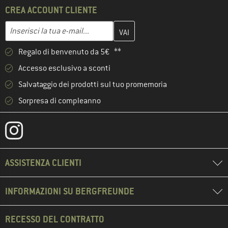
CREA ACCOUNT CLIENTE
Inserisci qui il tuo indirizzo e-mail e crea il tuo account cliente 
Indirizzo e-mail
Regalo di benvenuto da 5€ **
Accesso esclusivo a sconti
Salvataggio dei prodotti sul tuo promemoria
Sorpresa di compleanno
ASSISTENZA CLIENTI
INFORMAZIONI SU BERGFREUNDE
RECESSO DEL CONTRATTO