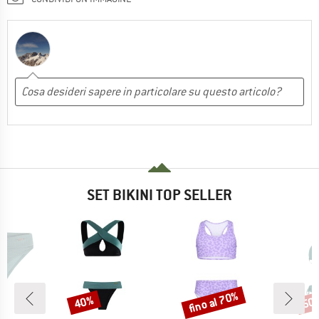
SET BIKINI TOP SELLER
fino al 70%
40%
50
Sconto
Sconto
Scon