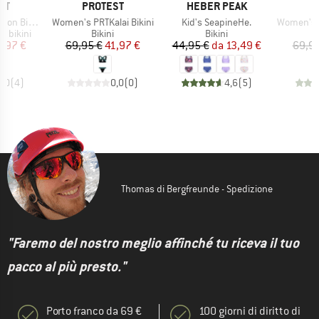
IO
MARCHIO
MARCHIO
M
ST
PROTEST
HEBER PEAK
O
Articolo
Articolo
Articolo
ni Bottom
Women's PRTKalai Bikini
Kid's SeapineHe.
Women's Madrid
odotti
Gruppo di prodotti
Gruppo di prodotti
re bikini
Bikini
Bikini
ezzo
ezzo ridotto
Prezzo
Prezzo ridotto
Prezzo
Prezzo ridotto
3,97 €
69,95 €
41,97 €
44,95 €
da
13,49 €
69,95
4,0
(
4
)
0,0
(
0
)
4,6
(
5
)
Thomas di Bergfreunde - Spedizione
"Faremo del nostro meglio affinché tu riceva il tuo
pacco al più presto."
Porto franco da 69 €
100 giorni di diritto di