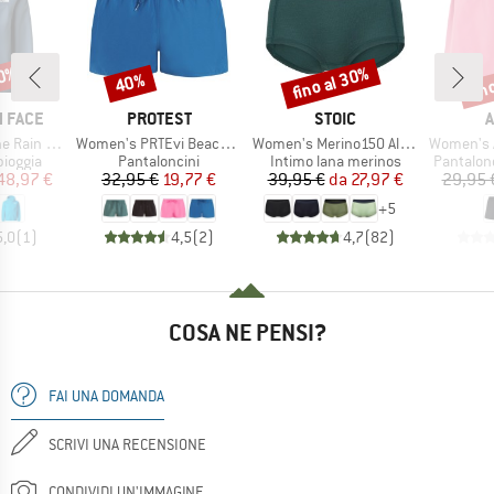
30%
fino al 30%
fin
40%
Sconto
Sconto
Scon
MARCHIO
MARCHIO
M
 FACE
PROTEST
STOIC
A
Articolo
Articolo
Articolo
ain Jacket
Women's PRTEvi Beachshort
Women's Merino150 AlsenSt. Hipster
Women's ADI365 Run
rodotti
Gruppo di prodotti
Gruppo di prodotti
Gruppo di
pioggia
Pantaloncini
Intimo lana merinos
Pantalon
ezzo
ezzo ridotto
Prezzo
Prezzo ridotto
Prezzo
Prezzo ridotto
48,97 €
32,95 €
19,77 €
39,95 €
da
27,97 €
29,95 
+
5
5,0
(
1
)
4,5
(
2
)
4,7
(
82
)
COSA NE PENSI?
FAI UNA DOMANDA
SCRIVI UNA RECENSIONE
CONDIVIDI UN'IMMAGINE