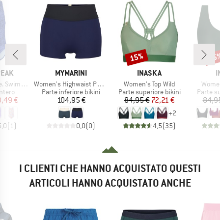
15%
15
Sconto
Scon
O
MARCHIO
MARCHIO
M
PEAK
MYMARINI
INASKA
I
Articolo
Articolo
Articol
Swimsuit
Women's Highwaist Panty
Women's Top Wild
Women
prodotti
Gruppo di prodotti
Gruppo di prodotti
Gruppo d
ntero
Parte inferiore bikini
Parte superiore bikini
Parte su
ezzo
ezzo ridotto
Prezzo
Prezzo
Prezzo ridotto
3,49 €
104,95 €
84,95 €
72,21 €
84,9
+
2
5,0
(
1
)
0,0
(
0
)
4,5
(
35
)
I CLIENTI CHE HANNO ACQUISTATO QUESTI
ARTICOLI HANNO ACQUISTATO ANCHE