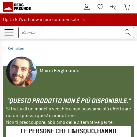
Al conto cliente
Al Ca
Alla lista promemo
Al confront
Up to 50% off now in our summer sale
Up to 50% off now in our summer sale »
Set bikini
Max di Bergfreunde
"QUESTO PRODOTTO NON È PIÙ DISPONIBILE."
Si tratta di un modello vecchio o non possiamo più effettuare
riordini presso questo produttore.
Non ti preoccupare, abbiamo delle alternative per te:
LE PERSONE CHE L&RSQUO;HANNO