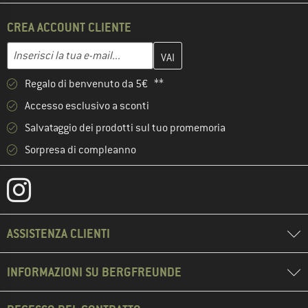
CREA ACCOUNT CLIENTE
Inserisci qui il tuo indirizzo e-mail e crea il tuo account cliente 
Indirizzo e-mail
Regalo di benvenuto da 5€ **
Accesso esclusivo a sconti
Salvataggio dei prodotti sul tuo promemoria
Sorpresa di compleanno
ASSISTENZA CLIENTI
INFORMAZIONI SU BERGFREUNDE