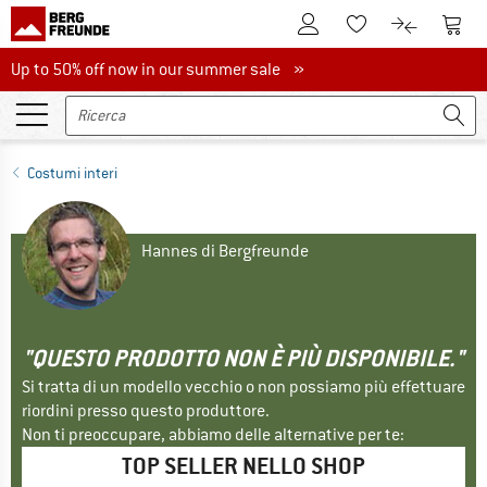
Al conto cliente
Al Ca
Alla lista promemo
Al confront
Up to 50% off now in our summer sale
Up to 50% off now in our summer sale »
Costumi interi
Hannes di Bergfreunde
"QUESTO PRODOTTO NON È PIÙ DISPONIBILE."
Si tratta di un modello vecchio o non possiamo più effettuare
riordini presso questo produttore.
Non ti preoccupare, abbiamo delle alternative per te:
TOP SELLER NELLO SHOP