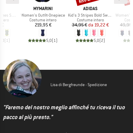
HIO
MARCHIO
MARCHIO
M
A
MYMARINI
ADIDAS
F
Articolo
Articolo
Articolo
Swimsuit
Women's Outfit-Onepiece
Kid's 3 Stripes Bold Swimsuit
Women's Singl
prodotti
Gruppo di prodotti
Gruppo di prodotti
Grupp
ntero
Costume intero
Costume intero
Cost
ezzo
Prezzo
Prezzo
Prezzo ridotto
 €
219,95 €
34,95 €
da
19,22 €
49,95
4,0
(
1
)
5,0
(
1
)
5,0
(
2
)
Lisa di Bergfreunde - Spedizione
"Faremo del nostro meglio affinché tu riceva il tuo
pacco al più presto."