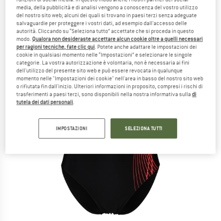
media, della pubblicità e di analisi vengono a conoscenza del vostro utilizzo
del nostro sito web; alcuni dei quali si trovano in paesi terzi senza adeguate
salvaguardie per proteggere i vostri dati, ad esempio dall'accesso delle
autorità. Cliccando su “Seleziona tutto” accettate che si proceda in questo
modo.
Qualora non desideraste accettare alcun cookie oltre a quelli necessari
per ragioni tecniche, fate clic qui
. Potete anche adattare le impostazioni dei
cookie in qualsiasi momento nelle “Impostazioni” e selezionare le singole
categorie. La vostra autorizzazione è volontaria, non è necessaria ai fini
dell'utilizzo del presente sito web e può essere revocata in qualunque
momento nelle "Impostazioni dei cookie" nell'area in basso del nostro sito web
o rifiutata fin dall'inizio. Ulteriori informazioni in proposito, compresi i rischi di
trasferimenti a paesi terzi, sono disponibili nella nostra informativa sulla
di
tutela dei dati personali
.
IMPOSTAZIONI
SELEZIONA TUTTI