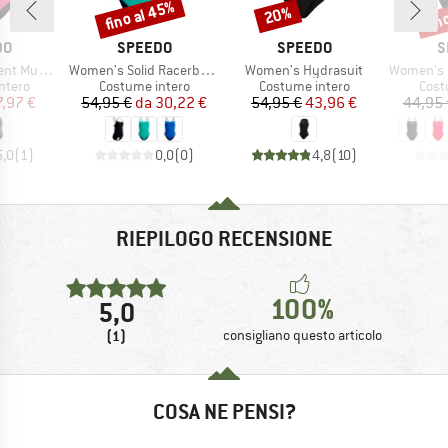
fino al 45%
fin
20%
Sconto
Sconto
Scon
IO
MARCHIO
MARCHIO
M
DO
SPEEDO
SPEEDO
S
Articolo
Articolo
Articolo
scleback
Women's Solid Racerback 1 Piece
Women's Hydrasuit
Women's Endurance+ 
prodotti
Gruppo di prodotti
Gruppo di prodotti
Grupp
ntero
Costume intero
Costume intero
Cost
ezzo
ezzo ridotto
Prezzo
Prezzo ridotto
Prezzo
Prezzo ridotto
7,97 €
54,95 €
da
30,22 €
54,95 €
43,96 €
44,95 
5,0
(
1
)
0,0
(
0
)
4,8
(
10
)
RIEPILOGO RECENSIONE
100%
5,0
(1)
consigliano questo articolo
COSA NE PENSI?