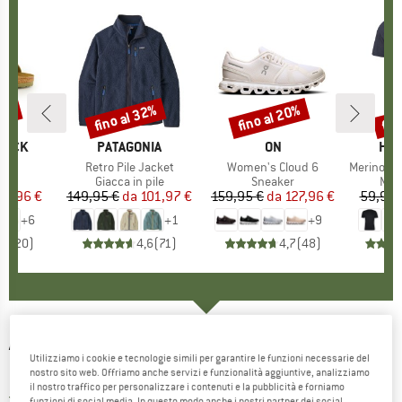
20%
fino al 32%
fino al 20%
fin
Sconto
Sconto
Scon
TOCK
MARCHIO
PATAGONIA
MARCHIO
ON
MAR
HEB
 BF
Articolo
Retro Pile Jacket
Articolo
Women's Cloud 6
Articolo
MerinoMix150 Pi
 di prodotti
i
Gruppo di prodotti
Giacca in pile
Gruppo di prodotti
Sneaker
Grup
Mag
ezzo
ezzo ridotto
71,96 €
149,95 €
da
Prezzo
Prezzo ridotto
101,97 €
159,95 €
da
Prezzo
Prezzo ridotto
127,96 €
59,95 
+
6
+
1
+
9
,8
(
20
)
4,6
(
71
)
4,7
(
48
)
ARENA
-
Women's Dreamy Swimsuit Swim
Utilizziamo i cookie e tecnologie simili per garantire le funzioni necessarie del
Pro Back - Costume intero
nostro sito web. Offriamo anche servizi e funzionalità aggiuntive, analizziamo
il nostro traffico per personalizzare i contenuti e la pubblicità e forniamo
5,0
(1)
funzioni di social media. In questo modo anche i nostri partner dei social