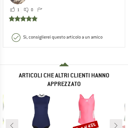
1
0
Sì, consiglierei questo articolo a un amico
ARTICOLI CHE ALTRI CLIENTI HANNO
APPREZZATO
fino al 45%
fin
Sconto
Scon