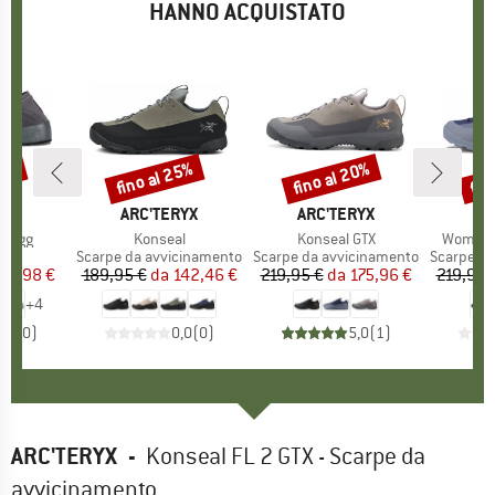
HANNO ACQUISTATO
55%
fino al 25%
fino al 20%
fin
Sconto
Sconto
Scon
IO
RYX
MARCHIO
ARC'TERYX
MARCHIO
ARC'TERYX
MA
AR
Kragg
Articolo
Konseal
Articolo
Konseal GTX
Articolo
Women's
 di prodotti
er
Gruppo di prodotti
Scarpe da avvicinamento
Gruppo di prodotti
Scarpe da avvicinamento
Gruppo di
Scarpe da
ezzo
ezzo ridotto
71,98 €
189,95 €
da
Prezzo
Prezzo ridotto
142,46 €
219,95 €
da
Prezzo
Prezzo ridotto
175,96 €
219,95 
+
4
0,0
(
0
)
0,0
(
0
)
5,0
(
1
)
ARC'TERYX
-
Konseal FL 2 GTX - Scarpe da
avvicinamento