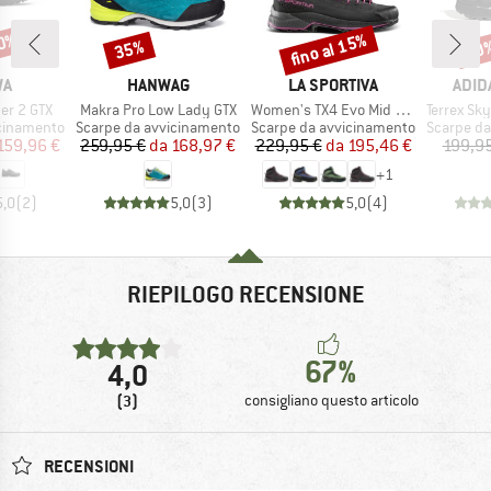
20%
fino al 15%
35%
20
Sconto
Sconto
Scon
IO
MARCHIO
MARCHIO
MARC
WA
HANWAG
LA SPORTIVA
ADID
Articolo
Articolo
Articolo
her 2 GTX
Makra Pro Low Lady GTX
Women's TX4 Evo Mid GTX
Terrex Skyc
tti
Gruppo di prodotti
Gruppo di prodotti
Gruppo di
icinamento
Scarpe da avvicinamento
Scarpe da avvicinamento
Scarpe da
ezzo
ezzo ridotto
Prezzo
Prezzo ridotto
Prezzo
Prezzo ridotto
159,96 €
259,95 €
da
168,97 €
229,95 €
da
195,46 €
199,95
+
1
5,0
(
2
)
5,0
(
3
)
5,0
(
4
)
RIEPILOGO RECENSIONE
67%
4,0
(3)
consigliano questo articolo
RECENSIONI