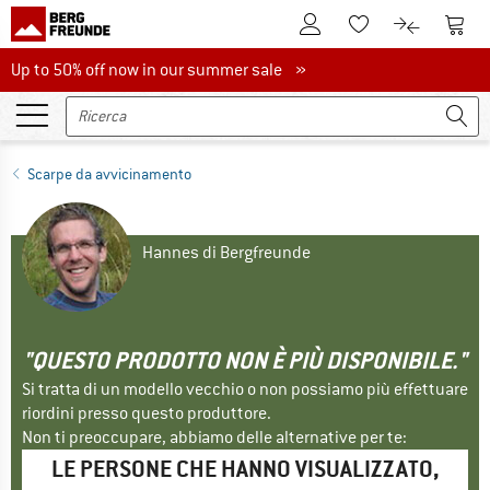
Al conto cliente
Al Ca
Alla lista promemo
Al confront
Up to 50% off now in our summer sale
Up to 50% off now in our summer sale »
Scarpe da avvicinamento
Hannes di Bergfreunde
"QUESTO PRODOTTO NON È PIÙ DISPONIBILE."
Si tratta di un modello vecchio o non possiamo più effettuare
riordini presso questo produttore.
Non ti preoccupare, abbiamo delle alternative per te:
LE PERSONE CHE HANNO VISUALIZZATO,