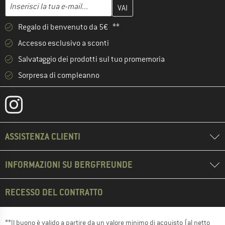
Inserisci qui il tuo indirizzo e-mail e crea il tuo account cliente 
Indirizzo e-mail
Regalo di benvenuto da 5€ **
Accesso esclusivo a sconti
Salvataggio dei prodotti sul tuo promemoria
Sorpresa di compleanno
ASSISTENZA CLIENTI
INFORMAZIONI SU BERGFREUNDE
RECESSO DEL CONTRATTO
**Il buono è valido a partire da un valore minimo di acquisto (al netto