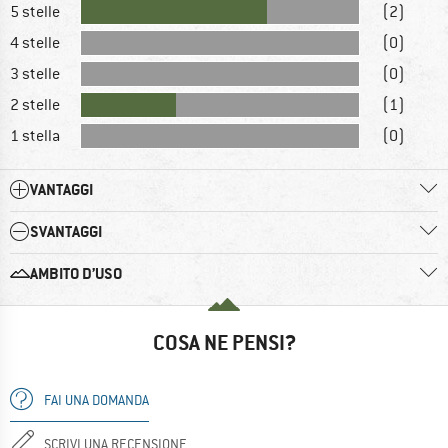
5 stelle
(2)
4 stelle
(0)
3 stelle
(0)
2 stelle
(1)
1 stella
(0)
VANTAGGI
SVANTAGGI
AMBITO D’USO
COSA NE PENSI?
FAI UNA DOMANDA
SCRIVI UNA RECENSIONE