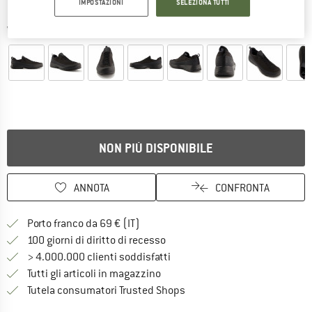
IMPOSTAZIONI
SELEZIONA TUTTI
Viste dettagliate
NON PIÙ DISPONIBILE
ANNOTA
CONFRONTA
Qui trovi ulteriori informazioni sulle
Porto franco da 69 € (IT)
Vai alla politica di recesso qui 
100 giorni di diritto di recesso
> 4.000.000 clienti soddisfatti
Tutti gli articoli in magazzino
Trovi tutte le informazioni q
Tutela consumatori Trusted Shops