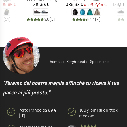
ezzo
ezzo ridotto
Prezzo
Prezzo
Prezzo ridotto
299,96 €
219,95 €
389,95 €
da
292,46 €
179,95 
,8
(
14
)
5,0
(
1
)
4,4
(
7
)
Thomas di Bergfreunde - Spedizione
"Faremo del nostro meglio affinché tu riceva il tuo
pacco al più presto."
Porto franco da 69 €
100 giorni di diritto di
(IT)
recesso