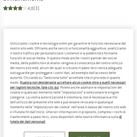
4,0
(3)
Utilizziamo i cookie e tecnologie simili per garantire le funzioni necessarie del
nostro sito web. Offriamo anche servizi e funzionalità aggiuntive, analizziamo
il nostro traffico per personalizzare i contenuti e la pubblicità e forniamo
funzioni di social media. In questo modo anche i nostri partner dei social
media, della pubblicità e di analisi vengono a conoscenza del vostro utilizzo
del nostro sito web; alcuni dei quali si trovano in paesi terzi senza adeguate
salvaguardie per proteggere i vostri dati, ad esempio dall'accesso delle
autorità. Cliccando su “Seleziona tutto” accettate che si proceda in questo
modo.
Qualora non desideraste accettare alcun cookie oltre a quelli necessari
per ragioni tecniche, fate clic qui
. Potete anche adattare le impostazioni dei
cookie in qualsiasi momento nelle “Impostazioni” e selezionare le singole
categorie. La vostra autorizzazione è volontaria, non è necessaria ai fini
dell'utilizzo del presente sito web e può essere revocata in qualunque
momento nelle "Impostazioni dei cookie" nell'area in basso del nostro sito web
o rifiutata fin dall'inizio. Ulteriori informazioni in proposito, compresi i rischi di
trasferimenti a paesi terzi, sono disponibili nella nostra informativa sulla
di
tutela dei dati personali
.