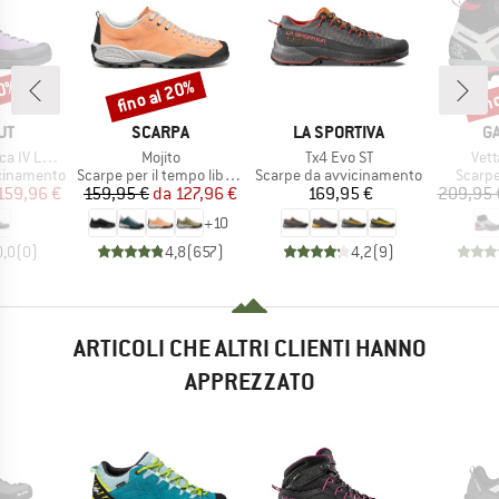
20%
fino al 20%
fin
Sconto
Scon
IO
MARCHIO
MARCHIO
M
UT
SCARPA
LA SPORTIVA
G
Articolo
Articolo
Arti
 Low LTH
Mojito
Tx4 Evo ST
Vett
tti
Gruppo di prodotti
Gruppo di prodotti
Gruppo
icinamento
Scarpe per il tempo libero
Scarpe da avvicinamento
Scarpe
ezzo
ezzo ridotto
Prezzo
Prezzo ridotto
Prezzo
159,96 €
159,95 €
da
127,96 €
169,95 €
209,95 
+
10
0,0
(
0
)
4,8
(
657
)
4,2
(
9
)
ARTICOLI CHE ALTRI CLIENTI HANNO
APPREZZATO