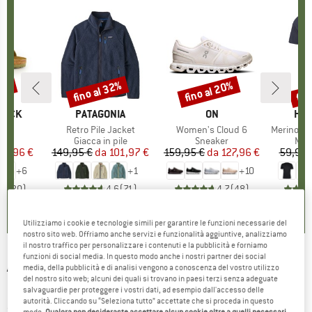
10%
fino al 32%
fino al 20%
fin
Sconto
Sconto
Scon
TOCK
MARCHIO
PATAGONIA
MARCHIO
ON
MAR
HEB
 BF
Articolo
Retro Pile Jacket
Articolo
Women's Cloud 6
Articolo
MerinoMix150 Pi
 di prodotti
i
Gruppo di prodotti
Giacca in pile
Gruppo di prodotti
Sneaker
Grup
Mag
ezzo
ezzo ridotto
80,96 €
149,95 €
da
Prezzo
Prezzo ridotto
101,97 €
159,95 €
da
Prezzo
Prezzo ridotto
127,96 €
59,95 
+
6
+
1
+
10
,8
(
20
)
4,6
(
71
)
4,7
(
48
)
Utilizziamo i cookie e tecnologie simili per garantire le funzioni necessarie del
nostro sito web. Offriamo anche servizi e funzionalità aggiuntive, analizziamo
il nostro traffico per personalizzare i contenuti e la pubblicità e forniamo
funzioni di social media. In questo modo anche i nostri partner dei social
ANON
-
Women's WM3 S4+S2 (VLT
media, della pubblicità e di analisi vengono a conoscenza del vostro utilizzo
del nostro sito web; alcuni dei quali si trovano in paesi terzi senza adeguate
6+34%)+MFI Mask - Maschera da sci
salvaguardie per proteggere i vostri dati, ad esempio dall'accesso delle
autorità. Cliccando su “Seleziona tutto” accettate che si proceda in questo
(0)
modo.
Qualora non desideraste accettare alcun cookie oltre a quelli necessari