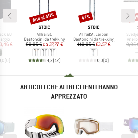
fino al 40%
47%
60
Sconto
Sconto
Scon
HIO
MARCHIO
MARCHIO
C
STOIC
STOIC
Articolo
Articolo
Articol
ack 60
AllTrailSt.
AllTrailSt. Carbon
Svedje
prodotti
Gruppo di prodotti
Gruppo di prodotti
Gruppo
iaggio
Bastoncini da trekking
Bastoncini da trekking
Anello
ezzo
ezzo ridotto
Prezzo
Prezzo ridotto
Prezzo
Prezzo ridotto
3,46 €
59,95 €
da
37,77 €
119,95 €
63,57 €
9,95 
0,0
(
0
)
4,2
(
12
)
0,0
(
0
)
ARTICOLI CHE ALTRI CLIENTI HANNO
APPREZZATO