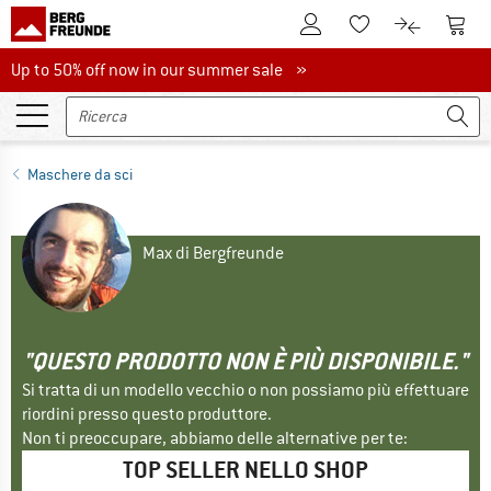
Al conto cliente
Al Ca
Alla lista promemo
Al confront
Up to 50% off now in our summer sale
Up to 50% off now in our summer sale »
Maschere da sci
Max di Bergfreunde
"QUESTO PRODOTTO NON È PIÙ DISPONIBILE."
Si tratta di un modello vecchio o non possiamo più effettuare
riordini presso questo produttore.
Non ti preoccupare, abbiamo delle alternative per te:
TOP SELLER NELLO SHOP