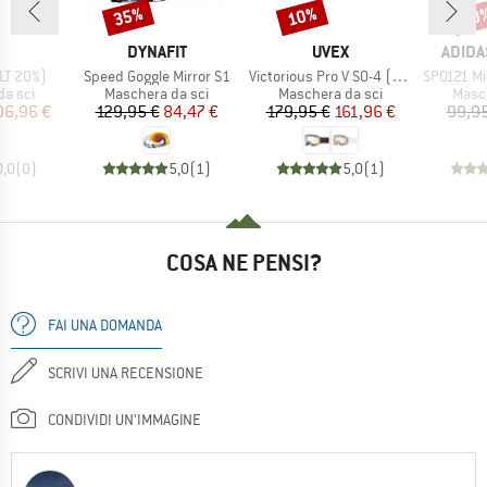
35%
10%
10
Sconto
Sconto
Scon
CHIO
MARCHIO
MARCHIO
MARCH
DYNAFIT
UVEX
ADIDA
Articolo
Articolo
Articolo
LT 20%)
Speed Goggle Mirror S1
Victorious Pro V S0-4 (VLT 7-81%)
SP0121 Mirr
prodotti
Gruppo di prodotti
Gruppo di prodotti
Grupp
a sci
Maschera da sci
Maschera da sci
Masch
ezzo
ezzo ridotto
Prezzo
Prezzo ridotto
Prezzo
Prezzo ridotto
06,96 €
129,95 €
84,47 €
179,95 €
161,96 €
99,95
0,0
(
0
)
5,0
(
1
)
5,0
(
1
)
COSA NE PENSI?
FAI UNA DOMANDA
SCRIVI UNA RECENSIONE
CONDIVIDI UN'IMMAGINE