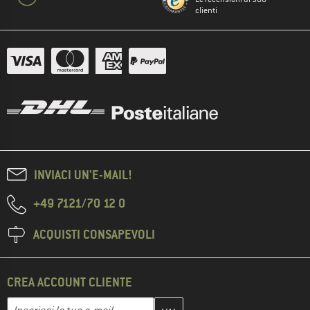
clienti
INVIACI UN'E-MAIL!
+49 7121/70 12 0
ACQUISTI CONSAPEVOLI
CREA ACCOUNT CLIENTE
Inserisci qui il tuo indirizzo e-mail e crea il tuo account cliente 
Inserisci la tua e-mail...