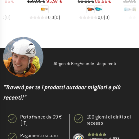
ezzo
ezzo ridotto
Prezzo
Prezzo ridotto
Prezzo
Prezzo ridotto
70,96 €
159,95 €
95,97 €
99,95 €
89,96 €
217,95 
0,0
(
0
)
0,0
(
0
)
0,0
(
0
)
Jürgen di Bergfreunde - Acquirenti
"Troverò per te i prodotti outdoor migliori e più
recenti!"
Porto franco da 69 €
100 giorni di diritto di
(IT)
recesso
Pagamento sicuro
Le recensioni di 988