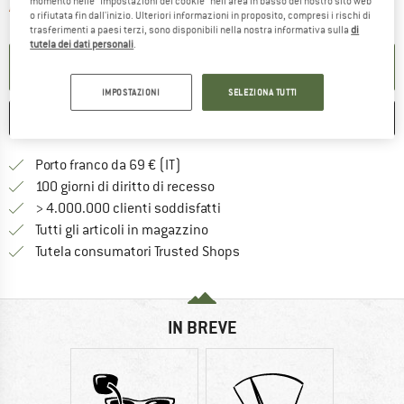
momento nelle "Impostazioni dei cookie" nell'area in basso del nostro sito web
Il link si apre in una casella inf
Articolo purtroppo attualmente esaurito
o rifiutata fin dall'inizio. Ulteriori informazioni in proposito, compresi i rischi di
trasferimenti a paesi terzi, sono disponibili nella nostra informativa sulla
di
tutela dei dati personali
.
ATTIVA LA NOTIFICA
IMPOSTAZIONI
SELEZIONA TUTTI
ANNOTA
CONFRONTA
Qui trovi ulteriori informazioni sulle
Porto franco da 69 € (IT)
Vai alla politica di recesso qui 
100 giorni di diritto di recesso
> 4.000.000 clienti soddisfatti
Tutti gli articoli in magazzino
Trovi tutte le informazioni q
Tutela consumatori Trusted Shops
IN BREVE