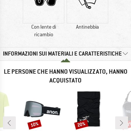
Con lente di
Antinebbia
ricambio
INFORMAZIONI SUI MATERIALI E CARATTERISTICHE
LE PERSONE CHE HANNO VISUALIZZATO, HANNO
ACQUISTATO
10%
20%
10
Sconto
Sconto
Scon