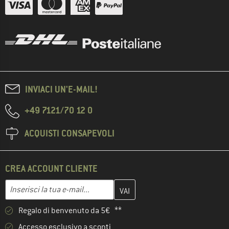
INVIACI UN'E-MAIL!
+49 7121/70 12 0
ACQUISTI CONSAPEVOLI
CREA ACCOUNT CLIENTE
Inserisci qui il tuo indirizzo e-mail e crea il tuo account cliente 
Indirizzo e-mail
Regalo di benvenuto da 5€ **
Accesso esclusivo a sconti