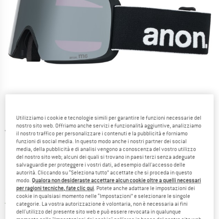
Utilizziamo i cookie e tecnologie simili per garantire le funzioni necessarie del
nostro sito web. Offriamo anche servizi e funzionalità aggiuntive, analizziamo
Viste dettagliate
il nostro traffico per personalizzare i contenuti e la pubblicità e forniamo
funzioni di social media. In questo modo anche i nostri partner dei social
media, della pubblicità e di analisi vengono a conoscenza del vostro utilizzo
del nostro sito web; alcuni dei quali si trovano in paesi terzi senza adeguate
salvaguardie per proteggere i vostri dati, ad esempio dall'accesso delle
autorità. Cliccando su “Seleziona tutto” accettate che si proceda in questo
modo.
Qualora non desideraste accettare alcun cookie oltre a quelli necessari
per ragioni tecniche, fate clic qui
. Potete anche adattare le impostazioni dei
Prezzo:
379,95
€
incl. IVA
cookie in qualsiasi momento nelle “Impostazioni” e selezionare le singole
Italia. Informazioni sui cost
Nessuna spesa di spedizione
(IT)
categorie. La vostra autorizzazione è volontaria, non è necessaria ai fini
dell'utilizzo del presente sito web e può essere revocata in qualunque