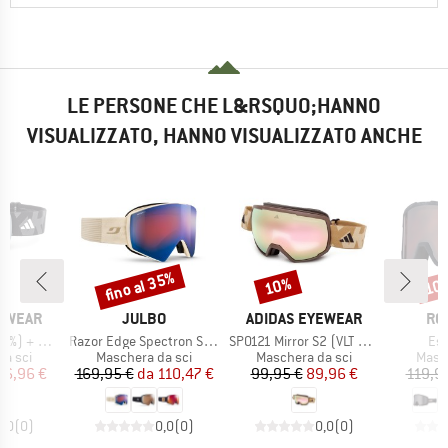
LE PERSONE CHE L&RSQUO;HANNO
VISUALIZZATO, HANNO VISUALIZZATO ANCHE
fino al 35%
10%
10
Sconto
Sconto
Scon
MARCHIO
MARCHIO
MA
YEWEAR
JULBO
ADIDAS EYEWEAR
RO
Articolo
Articolo
Art
 (VLT 29%)
Razor Edge Spectron S3 (VLT 15%)
SP0121 Mirror S2 (VLT 27%)
Ess
prodotti
Gruppo di prodotti
Gruppo di prodotti
Grupp
a sci
Maschera da sci
Maschera da sci
Masch
ezzo
ezzo ridotto
Prezzo
Prezzo ridotto
Prezzo
Prezzo ridotto
06,96 €
169,95 €
da
110,47 €
99,95 €
89,96 €
119,9
0,0
(
0
)
0,0
(
0
)
0,0
(
0
)