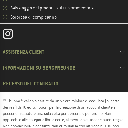
Salvataggio dei prodotti sul tuo promemoria
Sorpresa di compleanno
ASSISTENZA CLIENTI
INFORMAZIONI SU BERGFREUNDE
RECESSO DEL CONTRATTO
**Il buono è valido a partire da un valore minimo di acquisto (al netto
dei resi) di 40 euro. I buoni per la creazione di un account cliente si
possono riscuotere una sola volta per persona e per ordine. Non
applicabile alle categorie libri e carte, alimenti da outdoor e buoni regalo.
Non convertibile in contanti. Non cumulabile con altri codici. Il buono