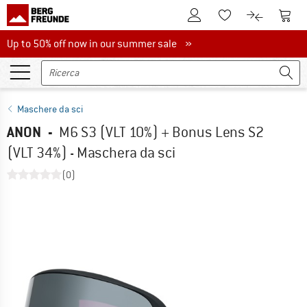
Al conto cliente
Al Ca
Alla lista promemo
Al confront
Up to 50% off now in our summer sale
Up to 50% off now in our summer sale »
Maschere da sci
ANON
-
M6 S3 (VLT 10%) + Bonus Lens S2
(VLT 34%) - Maschera da sci
(0)