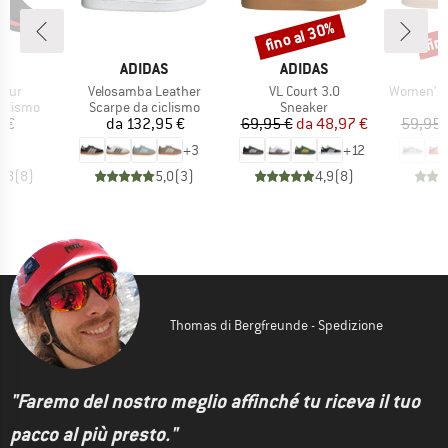
fino al 30%
fin
Sconto
Scon
HIO
MARCHIO
MARCHIO
M
AS
ADIDAS
ADIDAS
A
Articolo
Articolo
Articolo
Tour
Velosamba Leather
VL Court 3.0
Women's Brea
rodotti
Gruppo di prodotti
Gruppo di prodotti
G
iclismo
Scarpe da ciclismo
Sneaker
S
ezzo
Prezzo
Prezzo
Prezzo ridotto
 €
da
132,95 €
69,95 €
da
48,97 €
59,95 
+
3
+
12
4,8
(
8
)
5,0
(
3
)
4,9
(
8
)
Thomas di Bergfreunde - Spedizione
"Faremo del nostro meglio affinché tu riceva il tuo
pacco al più presto."