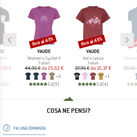
fino al 43%
fino al 45%
fin
Sconto
Sconto
Scon
IO
MARCHIO
MARCHIO
ID
VAUDE
VAUDE
Articolo
Articolo
Articol
hirt
Women's Cyclist V
Kid's Lezza
Bambo
o di prodotti
Gruppo di prodotti
Gruppo di prodotti
t
T-shirt
T-shirt
ezzo
ezzo ridotto
Prezzo
Prezzo ridotto
Prezzo
Prezzo ridotto
9,98 €
44,95 €
da
25,62 €
27,95 €
da
15,37 €
39,95 
+
2
+
1
5,0
(
1
)
5,0
(
5
)
5,0
(
4
)
COSA NE PENSI?
FAI UNA DOMANDA