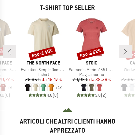
T-SHIRT TOP SELLER
35%
fino al 40%
fino al 52%
fin
Sconto
Sconto
Scon
MARCHIO
MARCHIO
MA
 FACE
THE NORTH FACE
STOIC
CA
Articolo
Articolo
Artico
ort Sleeve
Evolution Simple Dome Short Sleeve
Women's Merino155 LaholmSt. T-Shirt Daisy Flower
Workw
o di prodotti
Gruppo di prodotti
Gruppo di prodotti
t
T-shirt
Maglia merino
ezzo
ezzo ridotto
Prezzo
Prezzo ridotto
Prezzo
Prezzo ridotto
20,77 €
26,95 €
da
16,17 €
79,95 €
da
38,38 €
22,95 
+
9
+
12
0,0
(
0
)
4,8
(
8
)
5,0
(
2
)
ARTICOLI CHE ALTRI CLIENTI HANNO
APPREZZATO