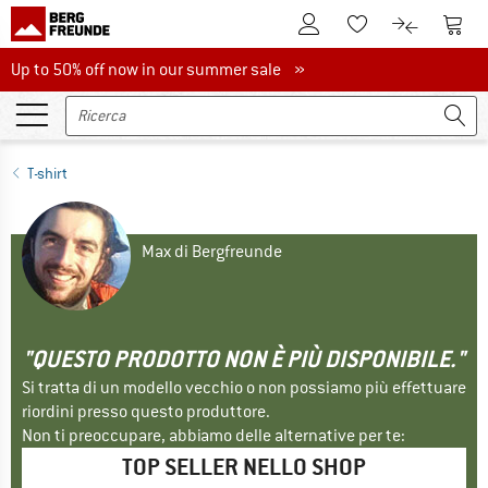
Al conto cliente
Al Ca
Alla lista promemo
Al confront
Up to 50% off now in our summer sale
Up to 50% off now in our summer sale »
T-shirt
Max di Bergfreunde
"QUESTO PRODOTTO NON È PIÙ DISPONIBILE."
Si tratta di un modello vecchio o non possiamo più effettuare
riordini presso questo produttore.
Non ti preoccupare, abbiamo delle alternative per te:
TOP SELLER NELLO SHOP