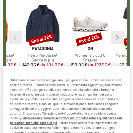
30%
fino al 32%
fino al 20%
fin
Sconto
Sconto
Scon
O
NIA
MARCHIO
PATAGONIA
MARCHIO
ON
MAR
HEB
3L Jacket
Articolo
Retro Pile Jacket
Articolo
Women's Cloud 6
Articolo
MerinoMix150 Pi
rodotti
pioggia
Gruppo di prodotti
Giacca in pile
Gruppo di prodotti
Sneaker
Grup
Mag
ezzo
ezzo ridotto
139,97 €
149,95 €
da
Prezzo
Prezzo ridotto
101,97 €
159,95 €
da
Prezzo
Prezzo ridotto
127,96 €
59,95 
+
8
+
1
+
10
,7
(
79
)
4,6
(
71
)
4,7
(
48
)
Utilizziamo i cookie e tecnologie simili per garantire le funzioni necessarie del
nostro sito web. Offriamo anche servizi e funzionalità aggiuntive, analizziamo
il nostro traffico per personalizzare i contenuti e la pubblicità e forniamo
funzioni di social media. In questo modo anche i nostri partner dei social
media, della pubblicità e di analisi vengono a conoscenza del vostro utilizzo
del nostro sito web; alcuni dei quali si trovano in paesi terzi senza adeguate
salvaguardie per proteggere i vostri dati, ad esempio dall'accesso delle
ADIDAS
-
Women's Farm GFX Tee - T-shirt
autorità. Cliccando su “Seleziona tutto” accettate che si proceda in questo
modo.
Qualora non desideraste accettare alcun cookie oltre a quelli necessari
(0)
per ragioni tecniche, fate clic qui
. Potete anche adattare le impostazioni dei
cookie in qualsiasi momento nelle “Impostazioni” e selezionare le singole
categorie. La vostra autorizzazione è volontaria, non è necessaria ai fini