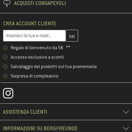
ACQUISTI CONSAPEVOLI
CREA ACCOUNT CLIENTE
Inserisci qui il tuo indirizzo e-mail e crea il tuo account cliente 
Indirizzo e-mail
Regalo di benvenuto da 5€ **
Accesso esclusivo a sconti
Salvataggio dei prodotti sul tuo promemoria
Sorpresa di compleanno
ASSISTENZA CLIENTI
INFORMAZIONI SU BERGFREUNDE