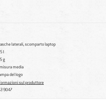
tasche laterali, scomparto laptop
5 l
5 g
 misura media
ampa del logo
formazioni sul produttore
2-9047