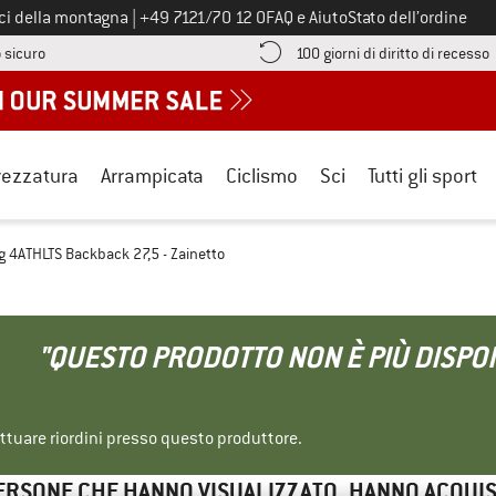
Chiamaci al numero
ici della montagna
|
+49 7121/70 12 0
FAQ e Aiuto
Stato dell’ordine
Qui trovi le informazioni di pagamento! Si apre in una casella informa
V
 sicuro
100 giorni di diritto di recesso
rezzatura
Arrampicata
Ciclismo
Sci
Tutti gli sport
ng 4ATHLTS Backback 27,5 - Zainetto
"QUESTO PRODOTTO NON È PIÙ DISPON
ettuare riordini presso questo produttore.
ERSONE CHE HANNO VISUALIZZATO, HANNO ACQUI