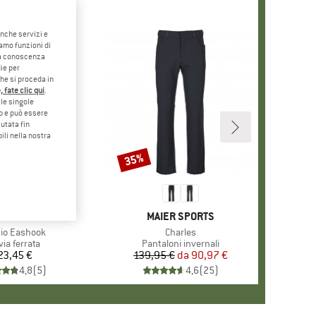
anche servizi e
iamo funzioni di
o a conoscenza
ie per
che si proceda in
 fate clic qui
.
le singole
eb e può essere
utata fin
ili nella nostra
35%
Sconto
MARCHIO
PETZL
MARCHIO
MAIER SPORTS
lo
io Eashook
Articolo
Charles
po di prodotti
via ferrata
Gruppo di prodotti
Pantaloni invernali
23,45 €
Prezzo
139,95 €
da
Prezzo
Prezzo ridotto
90,97 €
4,8
(
5
)
4,6
(
25
)