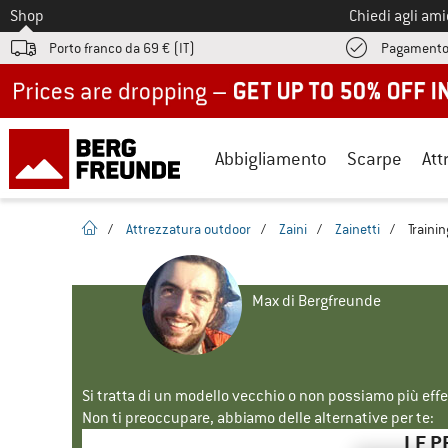
Allo
Shop
Chiedi agli am
Porto franco da 69 € (IT)
Pagamento
Up to 50% off now in our summer sale
Abbigliamento
Scarpe
Att
pagina iniziale
/
Attrezzatura outdoor
/
Zaini
/
Zainetti
/
Traini
Max di Bergfreunde
Si tratta di un modello vecchio o non possiamo più eff
Non ti preoccupare, abbiamo delle alternative per te:
LE P