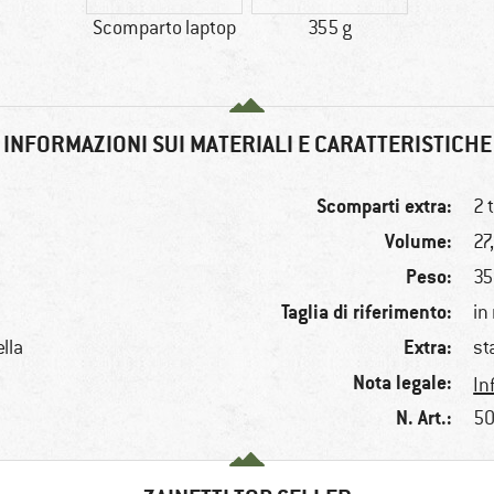
Scomparto laptop
355 g
INFORMAZIONI SUI MATERIALI E CARATTERISTICHE
Scomparti extra:
2 
Volume:
27,
Peso:
35
Taglia di riferimento:
in
Extra:
ella
st
Nota legale:
In
N. Art.:
50