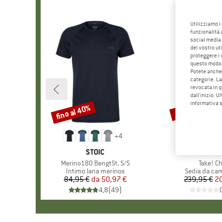
Utilizziamo i
funzionalità 
social media.
del vostro ut
proteggere i 
questo modo
Potete anche 
categorie. La
revocata in q
dall'inizio. U
informativa 
fino al 40%
15%
Sconto
Sconto
+
4
MARCHIO
STOIC
MARCHI
SNOW P
Articolo
Merino180 BengtSt. S/S
Articolo
Take! Ch
Gruppo di prodotti
Intimo lana merinos
Gruppo di pr
Sedia da ca
84,95 €
da
Prezzo
Prezzo ridotto
50,97 €
239,95 €
Pr
Pr
20
4,8
(
49
)