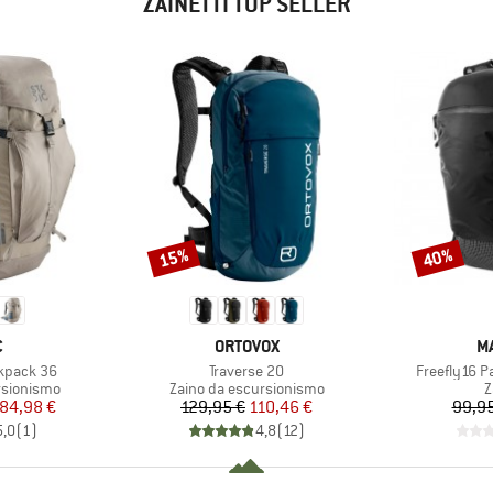
ZAINETTI TOP SELLER
15%
40%
Sconto
Sconto
HIO
MARCHIO
M
C
ORTOVOX
M
Articolo
Articolo
ckpack 36
Traverse 20
Freefly16 P
otti
Gruppo di prodotti
G
rsionismo
Zaino da escursionismo
Z
ezzo
ezzo ridotto
Prezzo
Prezzo ridotto
84,98 €
129,95 €
110,46 €
99,95
5,0
(
1
)
4,8
(
12
)