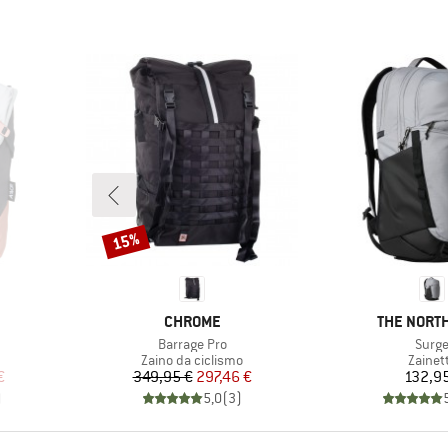
15%
Sconto
MARCHIO
MARCHIO
CHROME
THE NORTH
Articolo
Artico
Barrage Pro
Surg
odotti
Gruppo di prodotti
Gruppo
Zaino da ciclismo
Zainet
ridotto
Prezzo
Prezzo ridotto
Pr
€
349,95 €
297,46 €
132,9
)
5,0
(
3
)