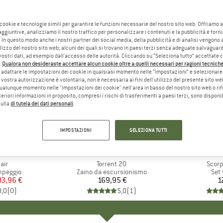
 cookie e tecnologie simili per garantire le funzioni necessarie del nostro sito web. Offriamo 
aggiuntive, analizziamo il nostro traffico per personalizzare i contenuti e la pubblicità e forn
 In questo modo anche i nostri partner dei social media, della pubblicità e di analisi vengon
ilizzo del nostro sito web; alcuni dei quali si trovano in paesi terzi senza adeguate salvaguard
vostri dati, ad esempio dall'accesso delle autorità. Cliccando su “Seleziona tutto” accettate 
.
Qualora non desideraste accettare alcun cookie oltre a quelli necessari per ragioni tecniche,
adattare le impostazioni dei cookie in qualsiasi momento nelle “Impostazioni” e selezionare 
 vostra autorizzazione è volontaria, non è necessaria ai fini dell'utilizzo del presente sito w
ualunque momento nelle "Impostazioni dei cookie" nell'area in basso del nostro sito web o rifi
lteriori informazioni in proposito, compresi i rischi di trasferimenti a paesi terzi, sono disponib
sulla
di tutela dei dati personali
.
IMPOSTAZIONI
SELEZIONA TUTTI
O
EAK
MARCHIO
EXPED
air
Articolo
Torrent 20
Artico
Scorp
odotti
mpeggio
Gruppo di prodotti
Zaino da escursionismo
Grup
Set 
ezzo
ezzo ridotto
3,96 €
169,95 €
Prezzo
1
0,0
(
0
)
5,0
(
1
)