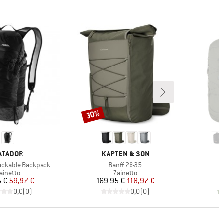
30%
Sconto
ARCHIO
MARCHIO
ATADOR
KAPTEN & SON
Articolo
ackable Backpack
Banff 28-35
ruppo di prodotti
Gruppo di prodotti
ainetto
Zainetto
Prezzo
Prezzo ridotto
Prezzo
Prezzo ridotto
 €
59,97 €
169,95 €
118,97 €
0,0
(
0
)
0,0
(
0
)