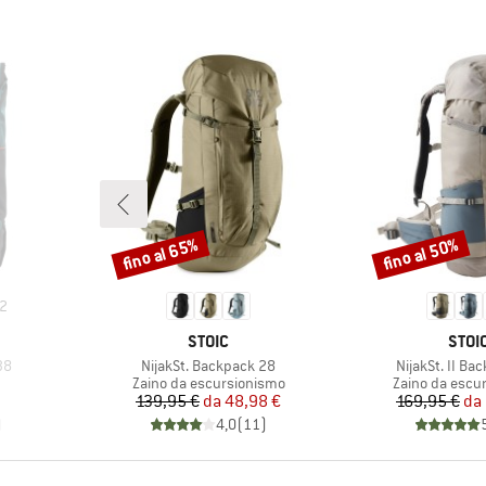
fino al 65%
fino al 50%
Sconto
Sconto
2
MARCHIO
MARC
STOIC
STOI
Articolo
Articolo
38
NijakSt. Backpack 28
NijakSt. II Ba
tti
Gruppo di prodotti
Gruppo di prod
Zaino da escursionismo
Zaino da escu
Prezzo
Prezzo ridotto
Pr
Pr
139,95 €
da
48,98 €
169,95 €
da
)
4,0
(
11
)