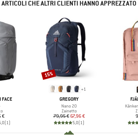
ARTICOLI CHE ALTRI CLIENTI HANNO APPREZZATO
15%
Sconto
+
1
MARCHIO
MAR
 FACE
GREGORY
FJÄ
lo
Articolo
Articol
e
Nano 20
Kånken
 di prodotti
Gruppo di prodotti
G
to
Zainetto
Z
ezzo
Prezzo
Prezzo ridotto
5 €
79,95 €
67,96 €
9
5,0
(
1
)
5,0
(
1
)