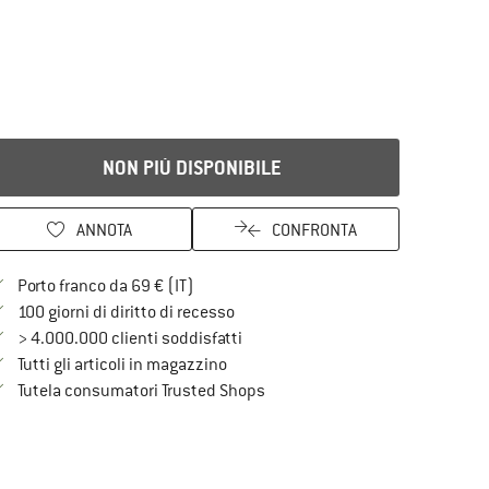
NON PIÙ DISPONIBILE
ANNOTA
CONFRONTA
Qui trovi ulteriori informazioni sulle spe
Porto franco da 69 € (IT)
Vai alla politica di recesso qui Si a
100 giorni di diritto di recesso
> 4.000.000 clienti soddisfatti
Tutti gli articoli in magazzino
Trovi tutte le informazioni qui!
Tutela consumatori Trusted Shops