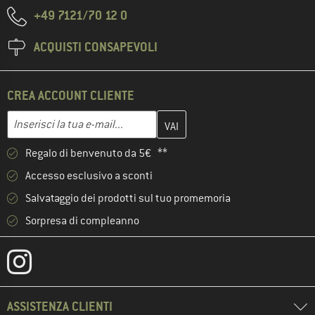
+49 7121/70 12 0
ACQUISTI CONSAPEVOLI
CREA ACCOUNT CLIENTE
Inserisci qui il tuo indirizzo e-mail e crea il tuo account cliente 
Indirizzo e-mail
Regalo di benvenuto da 5€ **
Accesso esclusivo a sconti
Salvataggio dei prodotti sul tuo promemoria
Sorpresa di compleanno
ASSISTENZA CLIENTI