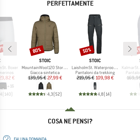
PERFETTAMENTE
47%
80%
50%
35
Sconto
Sconto
Scon
HIO
MARCHIO
MARCHIO
C
STOIC
STOIC
Articolo
Articolo
Articolo
nSt. Boxer
MountainWool120 StorboSt. Hoody
LaisholmSt. Waterproof Tour Pants
KalmarSt. 3L Fu
odotti
Gruppo di prodotti
Gruppo di prodotti
Gruppo 
merinos
Giacca sintetica
Pantaloni da trekking
Pantalo
ezzo
ezzo ridotto
Prezzo
Prezzo ridotto
Prezzo
Prezzo ridotto
23,82 €
139,95 €
27,99 €
219,95 €
109,98 €
169,9
+
16
,4
(
140
)
4,3
(
52
)
4,8
(
14
)
COSA NE PENSI?
FAI UNA DOMANDA