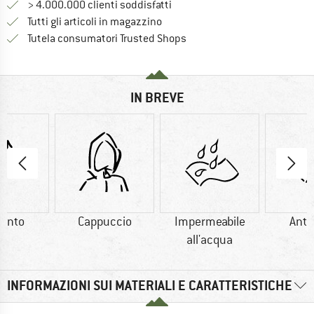
> 4.000.000 clienti soddisfatti
Tutti gli articoli in magazzino
Trovi tutte le informazioni q
Tutela consumatori Trusted Shops
IN BREVE
vento
Cappuccio
Impermeabile
Anti
all'acqua
INFORMAZIONI SUI MATERIALI E CARATTERISTICHE