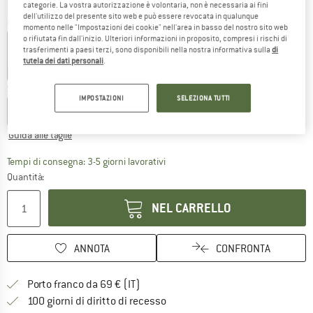
categorie. La vostra autorizzazione è volontaria, non è necessaria ai fini
dell'utilizzo del presente sito web e può essere revocata in qualunque
Colore:
Cardboard
momento nelle "Impostazioni dei cookie" nell'area in basso del nostro sito web
o rifiutata fin dall'inizio. Ulteriori informazioni in proposito, compresi i rischi di
trasferimenti a paesi terzi, sono disponibili nella nostra informativa sulla
di
tutela dei dati personali
.
40%
45%
Scegli la taglia:
IMPOSTAZIONI
SELEZIONA TUTTI
XS
S
M
L
XL
XXL
Guida alle taglie
Il link si apre in una casella infor
Tempi di consegna: 3-5 giorni lavorativi
Quantità:
NEL CARRELLO
ANNOTA
CONFRONTA
Qui trovi ulteriori informazioni sulle
Porto franco da 69 € (IT)
Vai alla politica di recesso qui 
100 giorni di diritto di recesso