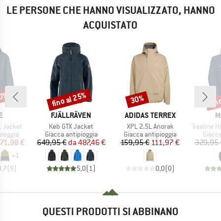
LE PERSONE CHE HANNO VISUALIZZATO, HANNO
ACQUISTATO
60%
fino al 25%
fin
30%
Sconto
Sconto
Scon
HIO
MARCHIO
MARCHIO
M
E
FJÄLLRÄVEN
ADIDAS TERREX
M
Articolo
Articolo
Articolo
L Jacket
Keb GTX Jacket
XPL 2.5L Anorak
Treeline Hards
rodotti
Gruppo di prodotti
Gruppo di prodotti
Gruppo
pioggia
Giacca antipioggia
Giacca antipioggia
Giacca
ezzo
ezzo ridotto
Prezzo
Prezzo ridotto
Prezzo
Prezzo ridotto
71,98 €
649,95 €
da
487,46 €
159,95 €
111,97 €
329,95 
+
1
4,7
(
9
)
5,0
(
1
)
0,0
(
0
)
QUESTI PRODOTTI SI ABBINANO