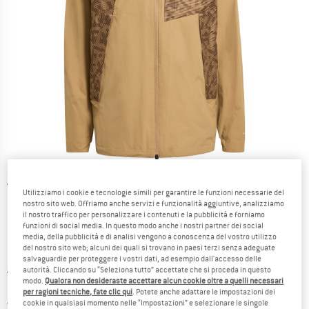
Viste dettagliate
Utilizziamo i cookie e tecnologie simili per garantire le funzioni necessarie del
nostro sito web. Offriamo anche servizi e funzionalità aggiuntive, analizziamo
il nostro traffico per personalizzare i contenuti e la pubblicità e forniamo
funzioni di social media. In questo modo anche i nostri partner dei social
media, della pubblicità e di analisi vengono a conoscenza del vostro utilizzo
del nostro sito web; alcuni dei quali si trovano in paesi terzi senza adeguate
salvaguardie per proteggere i vostri dati, ad esempio dall'accesso delle
Prezzo originale :
Prezzo:
249,95
€
autorità. Cliccando su “Seleziona tutto” accettate che si proceda in questo
modo.
Qualora non desideraste accettare alcun cookie oltre a quelli necessari
137,47
€
incl. IVA
per ragioni tecniche, fate clic qui
. Potete anche adattare le impostazioni dei
Italia. Informazioni sui cost
Nessuna spesa di spedizione
(IT)
cookie in qualsiasi momento nelle “Impostazioni” e selezionare le singole