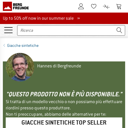
Al conto cliente
Al Ca
Alla lista promemo
Al confront
Up to 50% off now in our summer sale
Up to 50% off now in our summer sale »
Giacche sintetiche
Hannes di Bergfreunde
"QUESTO PRODOTTO NON È PIÙ DISPONIBILE."
Si tratta di un modello vecchio o non possiamo più effettuare
riordini presso questo produttore.
Non ti preoccupare, abbiamo delle alternative per te:
GIACCHE SINTETICHE TOP SELLER