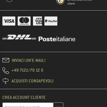
clienti
INVIACI UN'E-MAIL!
+49 7121/70 12 0
ACQUISTI CONSAPEVOLI
CREA ACCOUNT CLIENTE
Inserisci qui il tuo indirizzo e-mail e crea il tuo account cliente 
Indirizzo e-mail