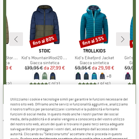
fino al 80%
fino al 55%
fin
Sconto
Sconto
Scon
HIO
C
MARCHIO
STOIC
MARCHIO
TROLLKIDS
MA
TR
oSt. Hoody
Articolo
Kid's MountainWool200 Strobo Hoody
Articolo
Kid's Eikefjord Jacket
Articolo
Girl's E
prodotti
tetica
Gruppo di prodotti
Giacca sintetica
Gruppo di prodotti
Giacca sintetica
Grupp
Giacc
ezzo
ezzo ridotto
7,99 €
139,95 €
da
Prezzo
Prezzo ridotto
27,99 €
59,95 €
da
Prezzo
Prezzo ridotto
29,98 €
59,95 
+
8
,3
(
52
)
5,0
(
2
)
4,9
(
16
)
Utilizziamo i cookie e tecnologie simili per garantire le funzioni necessarie del
nostro sito web. Offriamo anche servizi e funzionalità aggiuntive, analizziamo
il nostro traffico per personalizzare i contenuti e la pubblicità e forniamo
funzioni di social media. In questo modo anche i nostri partner dei social
ADIDAS TERREX
-
Xploric Primaloft Insulated
media, della pubblicità e di analisi vengono a conoscenza del vostro utilizzo
del nostro sito web; alcuni dei quali si trovano in paesi terzi senza adeguate
Hooded Jacket - Giacca sintetica
salvaguardie per proteggere i vostri dati, ad esempio dall'accesso delle
autorità. Cliccando su “Seleziona tutto” accettate che si proceda in questo
(0)
modo.
Qualora non desideraste accettare alcun cookie oltre a quelli necessari