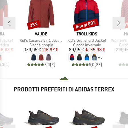
fino al 60%
35%
53
Sconto
Sconto
Scon
IO
MARCHIO
MARCHIO
M
RA
VAUDE
TROLLKIDS
H
Articolo
Articolo
Articolo
d Jacket
Kid's Casarea 3in1 Jacket II
Kid's Gryllefjord Jacket
Women's Sä
prodotti
Gruppo di prodotti
Gruppo di prodotti
Grupp
tetica
Giacca doppia
Giacca invernale
Giacc
ezzo
ezzo ridotto
Prezzo
Prezzo ridotto
Prezzo
Prezzo ridotto
48,82 €
179,95 €
116,97 €
89,95 €
da
35,98 €
219,95
+
5
5,0
(
1
)
5,0
(
7
)
5,0
(
25
)
PRODOTTI PREFERITI DI ADIDAS TERREX