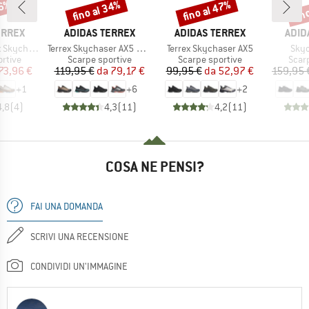
26%
fino al 34%
fino al 47%
fin
Sconto
Sconto
Scon
MARCHIO
MARCHIO
MARC
ERREX
ADIDAS TERREX
ADIDAS TERREX
ADID
Articolo
Articolo
Artic
haser AX5
Terrex Skychaser AX5 GORE-TEX
Terrex Skychaser AX5
Skyc
prodotti
Gruppo di prodotti
Gruppo di prodotti
Grupp
rtive
Scarpe sportive
Scarpe sportive
Scar
ezzo
ezzo ridotto
Prezzo
Prezzo ridotto
Prezzo
Prezzo ridotto
73,96 €
119,95 €
da
79,17 €
99,95 €
da
52,97 €
159,95 
+
1
+
6
+
2
4,8
(
4
)
4,3
(
11
)
4,2
(
11
)
COSA NE PENSI?
FAI UNA DOMANDA
SCRIVI UNA RECENSIONE
CONDIVIDI UN'IMMAGINE