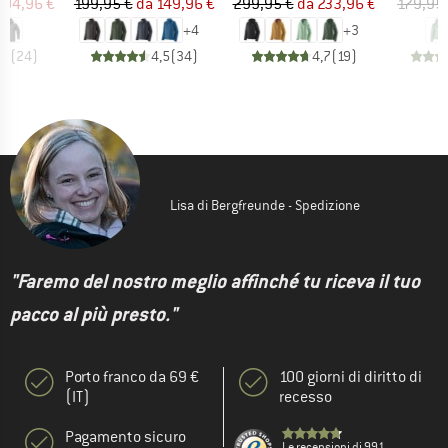
ezzo
ezzo ridotto
Prezzo
Prezzo ridotto
Prezzo
Prezzo ridotto
194,96 €
199,95 €
da
149,96 €
299,95 €
da
233,96 €
179,95
+
4
+
3
,8
(
24
)
4,5
(
34
)
4,7
(
19
)
Lisa di Bergfreunde - Spedizione
"Faremo del nostro meglio affinché tu riceva il tuo
pacco al più presto."
Porto franco da 69 €
100 giorni di diritto di
(IT)
recesso
Pagamento sicuro
Le recensioni di 991