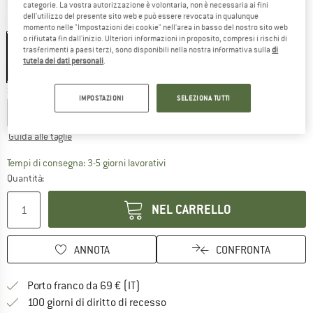
categorie. La vostra autorizzazione è volontaria, non è necessaria ai fini
dell'utilizzo del presente sito web e può essere revocata in qualunque
Colore:
Crystal Sky
momento nelle "Impostazioni dei cookie" nell'area in basso del nostro sito web
o rifiutata fin dall'inizio. Ulteriori informazioni in proposito, compresi i rischi di
trasferimenti a paesi terzi, sono disponibili nella nostra informativa sulla
di
tutela dei dati personali
.
30%
Scegli la taglia:
IMPOSTAZIONI
SELEZIONA TUTTI
XS
S
M
L
XL
XXL
Guida alle taglie
Il link si apre in una casella infor
Tempi di consegna: 3-5 giorni lavorativi
Quantità:
NEL CARRELLO
ANNOTA
CONFRONTA
Qui trovi ulteriori informazioni sulle
Porto franco da 69 € (IT)
Vai alla politica di recesso qui 
100 giorni di diritto di recesso