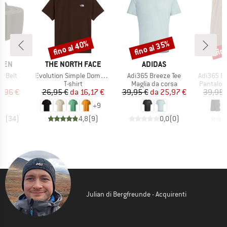
fino al 40%
fino al 35%
fin
Sconto
Sconto
Scon
O
MARCHIO
MARCHIO
M
ÄVEN
THE NORTH FACE
ADIDAS
A
Articolo
Articolo
Articolo
g Belt
Evolution Simple Dome Short Sleeve
Adi365 Breeze Tee
Adi365 F
 di prodotti
Gruppo di prodotti
Gruppo di prodotti
Gruppo di
e
T-shirt
Maglia da corsa
Pantalon
ezzo
ezzo ridotto
Prezzo
Prezzo ridotto
Prezzo
Prezzo ridotto
3,96 €
26,95 €
da
16,17 €
39,95 €
da
25,97 €
39,95 
+
9
,4
(
34
)
4,8
(
9
)
0,0
(
0
)
Julian di Bergfreunde - Acquirenti