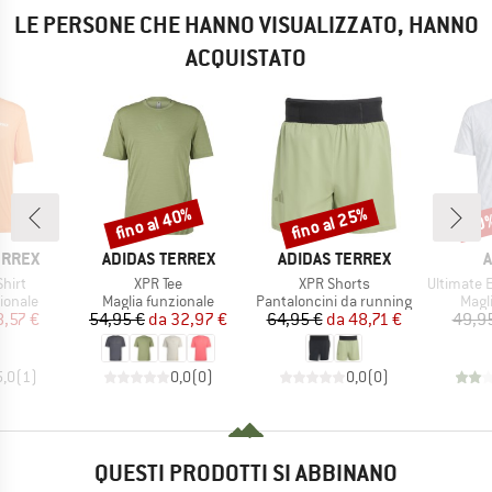
LE PERSONE CHE HANNO VISUALIZZATO, HANNO
ACQUISTATO
fino al 40%
fino al 25%
60
Sconto
Sconto
Scon
MARCHIO
MARCHIO
M
ERREX
ADIDAS TERREX
ADIDAS TERREX
A
Articolo
Articolo
Articolo
Shirt
XPR Tee
XPR Shorts
Ultimate Engi
rodotti
Gruppo di prodotti
Gruppo di prodotti
Grupp
ionale
Maglia funzionale
Pantaloncini da running
Magl
ezzo
ezzo ridotto
Prezzo
Prezzo ridotto
Prezzo
Prezzo ridotto
8,57 €
54,95 €
da
32,97 €
64,95 €
da
48,71 €
49,9
5,0
(
1
)
0,0
(
0
)
0,0
(
0
)
QUESTI PRODOTTI SI ABBINANO