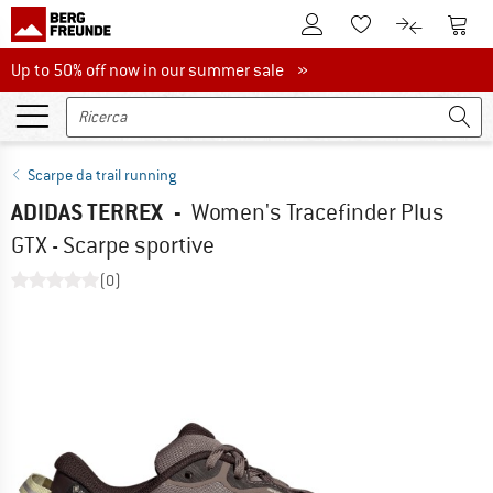
Al conto cliente
Al Ca
Alla lista promemo
Al confront
Up to 50% off now in our summer sale
Up to 50% off now in our summer sale »
Scarpe da trail running
ADIDAS TERREX
-
Women's Tracefinder Plus
GTX - Scarpe sportive
(0)