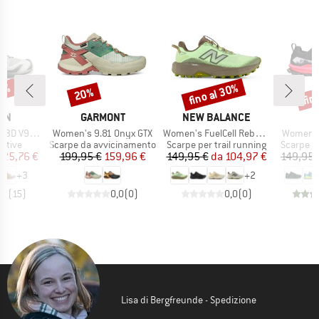
26%
fino al 30%
fin
20%
Sconto
Sconto
Scon
IO
MARCHIO
MARCHIO
ON
GARMONT
NEW BALANCE
Articolo
Articolo
Articolo
D V9 GTX
Women's 9.81 Onyx GTX
Women's FuelCell Rebel Trail
Women's
prodotti
Gruppo di prodotti
Gruppo di prodotti
Gruppo di
rtive
Scarpe da avvicinamento
Scarpe per trail running
Scarpe pe
ezzo
ezzo ridotto
Prezzo
Prezzo ridotto
Prezzo
Prezzo ridotto
125,76 €
199,95 €
159,96 €
149,95 €
da
104,97 €
149,95 
+
3
+
2
,7
(
15
)
0,0
(
0
)
0,0
(
0
)
Lisa di Bergfreunde - Spedizione