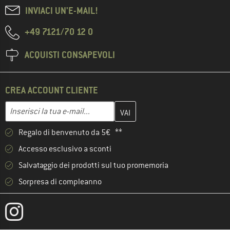
INVIACI UN'E-MAIL!
+49 7121/70 12 0
ACQUISTI CONSAPEVOLI
CREA ACCOUNT CLIENTE
Inserisci qui il tuo indirizzo e-mail e crea il tuo account cliente 
Indirizzo e-mail
Regalo di benvenuto da 5€ **
Accesso esclusivo a sconti
Salvataggio dei prodotti sul tuo promemoria
Sorpresa di compleanno