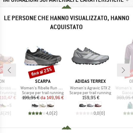
LE PERSONE CHE HANNO VISUALIZZATO, HANNO
ACQUISTATO
35%
fino al 25%
fin
Sconto
Scon
IO
MARCHIO
MARCHIO
M
ON
SCARPA
ADIDAS TERREX
O
Articolo
Articolo
Articolo
 Gore-Tex
Women's Ribelle Run 2 GTX
Women's Agravic GTX 2
Women's Se
otti
Gruppo di prodotti
Gruppo di prodotti
Gruppo
il running
Scarpe per trail running
Scarpe per trail running
Giacca
ezzo
ezzo ridotto
Prezzo
Prezzo ridotto
Prezzo
110,47 €
199,95 €
da
149,96 €
159,95 €
369,95 
+
5
,6
(
29
)
4,0
(
2
)
0,0
(
0
)