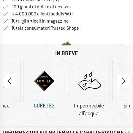
Vai alla politica di recesso qui 
100 giorni di diritto di recesso
> 4.000.000 clienti soddisfatti
Tutti gli articoli in magazzino
Trovi tutte le informazioni q
Tutela consumatori Trusted Shops
IN BREVE
etico
GORE-TEX
Impermeabile
Sint
all'acqua
INFORMAZIONI SUI MATERIALI E CARATTERISTICHE