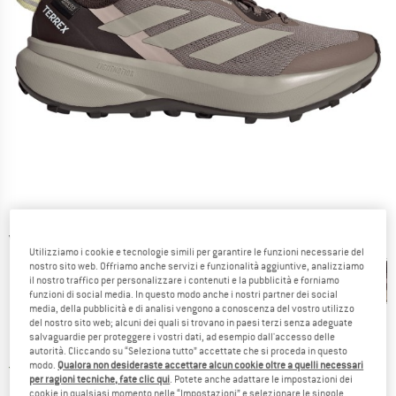
Viste dettagliate
Utilizziamo i cookie e tecnologie simili per garantire le funzioni necessarie del
nostro sito web. Offriamo anche servizi e funzionalità aggiuntive, analizziamo
il nostro traffico per personalizzare i contenuti e la pubblicità e forniamo
funzioni di social media. In questo modo anche i nostri partner dei social
media, della pubblicità e di analisi vengono a conoscenza del vostro utilizzo
del nostro sito web; alcuni dei quali si trovano in paesi terzi senza adeguate
Novità
salvaguardie per proteggere i vostri dati, ad esempio dall'accesso delle
Prezzo:
119,95
€
incl. IVA
autorità. Cliccando su “Seleziona tutto” accettate che si proceda in questo
Italia. Informazioni sui cost
modo.
Qualora non desideraste accettare alcun cookie oltre a quelli necessari
Nessuna spesa di spedizione
(IT)
per ragioni tecniche, fate clic qui
. Potete anche adattare le impostazioni dei
cookie in qualsiasi momento nelle “Impostazioni” e selezionare le singole