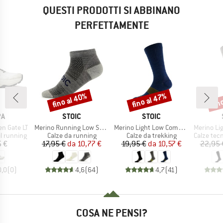
QUESTI PRODOTTI SI ABBINANO
PERFETTAMENTE
fino al 40%
fino al 47%
fin
Sconto
Sconto
Scon
IO
MARCHIO
MARCHIO
PA
STOIC
STOIC
Articolo
Articolo
Articolo
n Gate LT
Merino Running Low Socks
Merino Light Low Compression Socks
Merino Light 
otti
Gruppo di prodotti
Gruppo di prodotti
Gruppo di
il running
Calze da running
Calze da trekking
Calze tecnic
ezzo
Prezzo
Prezzo ridotto
Prezzo
Prezzo ridotto
5 €
17,95 €
da
10,77 €
19,95 €
da
10,57 €
22,95 
0,0
(
0
)
4,6
(
64
)
4,7
(
41
)
COSA NE PENSI?