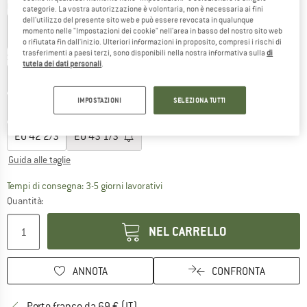
Colore:
Trace Brown / Light Brown / Aurora Coffee
categorie. La vostra autorizzazione è volontaria, non è necessaria ai fini
dell'utilizzo del presente sito web e può essere revocata in qualunque
momento nelle "Impostazioni dei cookie" nell'area in basso del nostro sito web
o rifiutata fin dall'inizio. Ulteriori informazioni in proposito, compresi i rischi di
trasferimenti a paesi terzi, sono disponibili nella nostra informativa sulla
di
Scegli la taglia:
tutela dei dati personali
.
EU
36
EU
36 2/3
EU
37 1/3
EU
38
EU
38 2/3
IMPOSTAZIONI
SELEZIONA TUTTI
EU
39 1/3
EU
40
EU
40 2/3
EU
41 1/3
EU
42
EU
42 2/3
EU
43 1/3
Guida alle taglie
Il link si apre in una casella infor
Tempi di consegna: 3-5 giorni lavorativi
Quantità:
NEL CARRELLO
ANNOTA
CONFRONTA
Qui trovi ulteriori informazioni sulle
Porto franco da 69 € (IT)