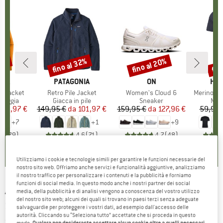
30%
fino al 32%
fino al 20%
fin
Sconto
Sconto
Scon
O
NIA
MARCHIO
PATAGONIA
MARCHIO
ON
MAR
HEB
3L Jacket
Articolo
Retro Pile Jacket
Articolo
Women's Cloud 6
Articolo
MerinoMix150 Pi
rodotti
pioggia
Gruppo di prodotti
Giacca in pile
Gruppo di prodotti
Sneaker
Grup
Mag
ezzo
ezzo ridotto
139,97 €
149,95 €
da
Prezzo
Prezzo ridotto
101,97 €
159,95 €
da
Prezzo
Prezzo ridotto
127,96 €
59,95 
+
7
+
1
+
9
,7
(
79
)
4,6
(
71
)
4,7
(
48
)
Utilizziamo i cookie e tecnologie simili per garantire le funzioni necessarie del
nostro sito web. Offriamo anche servizi e funzionalità aggiuntive, analizziamo
il nostro traffico per personalizzare i contenuti e la pubblicità e forniamo
funzioni di social media. In questo modo anche i nostri partner dei social
ADIDAS TERREX
-
Women's Multi 8'' AOP Tight
media, della pubblicità e di analisi vengono a conoscenza del vostro utilizzo
del nostro sito web; alcuni dei quali si trovano in paesi terzi senza adeguate
Shorts - Leggings da running
salvaguardie per proteggere i vostri dati, ad esempio dall'accesso delle
autorità. Cliccando su “Seleziona tutto” accettate che si proceda in questo
(0)
modo.
Qualora non desideraste accettare alcun cookie oltre a quelli necessari