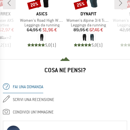
47%
20%
25%
50
Sconto
Sconto
Scon
MARCHIO
MARCHIO
ERREX
ASICS
DYNAFIT
Articolo
Articolo
Articolo
aser AX5
Women's Road High Waist Capri Tight
Women's Alpine 3/4 Tights
Women's HelsingborgSt
prodotti
Gruppo di prodotti
Gruppo di prodotti
Gruppo 
rtive
Leggings da running
Leggings da running
Leggin
ezzo
ezzo ridotto
Prezzo
Prezzo ridotto
Prezzo
Prezzo ridotto
52,97 €
64,95 €
51,96 €
89,95 €
67,46 €
42,9
+
2
,2
(
11
)
5,0
(
1
)
5,0
(
1
)
COSA NE PENSI?
FAI UNA DOMANDA
SCRIVI UNA RECENSIONE
CONDIVIDI UN'IMMAGINE