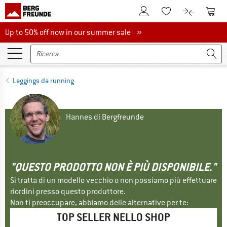
Al conto cliente
Al Ca
Alla lista promemo
Al confront
Up to 50% off now in our summer sale
Up to 50% off now in our summer sale »
Leggings da running
Hannes di Bergfreunde
"QUESTO PRODOTTO NON È PIÙ DISPONIBILE."
Si tratta di un modello vecchio o non possiamo più effettuare
riordini presso questo produttore.
Non ti preoccupare, abbiamo delle alternative per te:
TOP SELLER NELLO SHOP