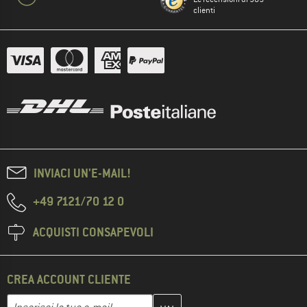
clienti
INVIACI UN'E-MAIL!
+49 7121/70 12 0
ACQUISTI CONSAPEVOLI
CREA ACCOUNT CLIENTE
Inserisci qui il tuo indirizzo e-mail e crea il tuo account cliente 
Indirizzo e-mail