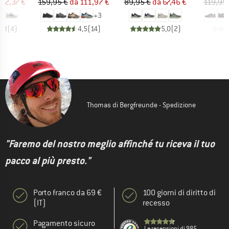
ezzo
ezzo ridotto
Prezzo
Prezzo ridotto
Prezzo
Prezzo ridotto
92,37 €
159,95 €
da
111,97 €
89,95 €
da
67,46 €
119,95
+
3
3,8
(
4
)
4,5
(
14
)
5,0
(
2
)
Thomas di Bergfreunde - Spedizione
"Faremo del nostro meglio affinché tu riceva il tuo
pacco al più presto."
Porto franco da 69 €
100 giorni di diritto di
(IT)
recesso
Pagamento sicuro
Le recensioni di 985