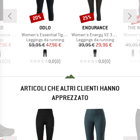
fin
20%
25%
Sconto
Sconto
Scon
IO
MARCHIO
MARCHIO
MARC
LD
ODLO
ENDURANCE
THE 
Articolo
Articolo
Articolo
no Tights
Women's Essential Tights 3/4
Women's Energy V2 3/4 Tights
Women's 
di prodotti
Gruppo di prodotti
Gruppo di prodotti
G
gs
Leggings da running
Leggings da running
L
ezzo
ezzo ridotto
Prezzo
Prezzo ridotto
Prezzo
Prezzo ridotto
7,96 €
59,95 €
47,96 €
39,95 €
29,96 €
49,95 
0,0
(
0
)
0,0
(
0
)
0,0
(
0
)
ARTICOLI CHE ALTRI CLIENTI HANNO
APPREZZATO