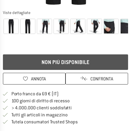
Viste dettagliate
NON PIÙ DISPONIBILE
ANNOTA
CONFRONTA
Qui trovi ulteriori informazioni sulle
Porto franco da 69 € (IT)
Vai alla politica di recesso qui 
100 giorni di diritto di recesso
> 4.000.000 clienti soddisfatti
Tutti gli articoli in magazzino
Trovi tutte le informazioni q
Tutela consumatori Trusted Shops