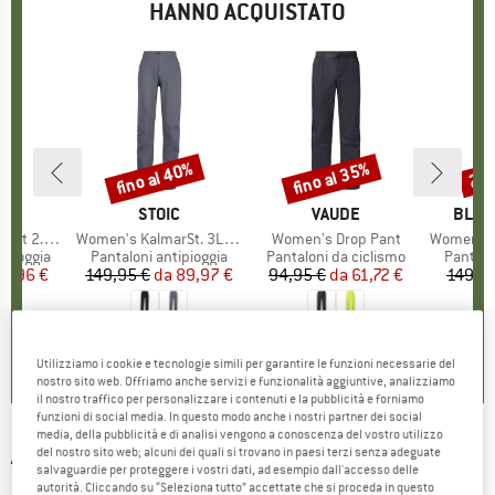
HANNO ACQUISTATO
fino al 40%
fino al 35%
22
Sconto
Sconto
Scon
O
AUS
MARCHIO
STOIC
MARCHIO
VAUDE
MARC
BLAC
.5L Pant
Articolo
Women's KalmarSt. 3L Rain Pants II
Articolo
Women's Drop Pant
Articolo
Women's Fineli
odotti
ipioggia
Gruppo di prodotti
Pantaloni antipioggia
Gruppo di prodotti
Pantaloni da ciclismo
Gruppo 
Pantalo
ezzo
ezzo ridotto
3,96 €
149,95 €
da
Prezzo
Prezzo ridotto
89,97 €
94,95 €
da
Prezzo
Prezzo ridotto
61,72 €
149,9
4,5
(
2
)
0,0
(
0
)
4,5
(
74
)
Utilizziamo i cookie e tecnologie simili per garantire le funzioni necessarie del
nostro sito web. Offriamo anche servizi e funzionalità aggiuntive, analizziamo
il nostro traffico per personalizzare i contenuti e la pubblicità e forniamo
funzioni di social media. In questo modo anche i nostri partner dei social
media, della pubblicità e di analisi vengono a conoscenza del vostro utilizzo
ADIDAS TERREX
-
Terrex Multi Rain RDY 2L
del nostro sito web; alcuni dei quali si trovano in paesi terzi senza adeguate
salvaguardie per proteggere i vostri dati, ad esempio dall'accesso delle
Rain Pants - Pantaloni antipioggia
autorità. Cliccando su “Seleziona tutto” accettate che si proceda in questo