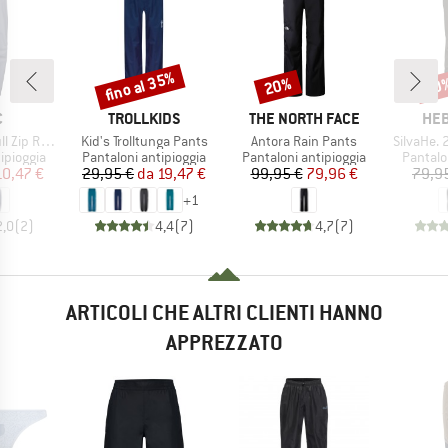
fino al 35%
20%
40
Sconto
Sconto
Scon
HIO
MARCHIO
MARCHIO
MAR
C
TROLLKIDS
THE NORTH FACE
HEB
Articolo
Articolo
Articolo
in Pants II
Kid's Trolltunga Pants
Antora Rain Pants
SilvaHe. 
dotti
Gruppo di prodotti
Gruppo di prodotti
Gruppo 
ipioggia
Pantaloni antipioggia
Pantaloni antipioggia
Pantalo
ezzo
ezzo ridotto
Prezzo
Prezzo ridotto
Prezzo
Prezzo ridotto
10,47 €
29,95 €
da
19,47 €
99,95 €
79,96 €
79,9
+
1
2,0
(
2
)
4,4
(
7
)
4,7
(
7
)
ARTICOLI CHE ALTRI CLIENTI HANNO
APPREZZATO