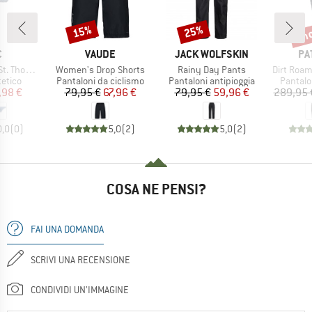
fin
15%
25%
Sconto
Sconto
Scon
HIO
MARCHIO
MARCHIO
MA
C
VAUDE
JACK WOLFSKIN
PA
Articolo
Articolo
Articolo
ng 2-Pack
Women's Drop Shorts
Rainy Day Pants
Dirt Roa
prodotti
Gruppo di prodotti
Gruppo di prodotti
Gruppo 
tetico
Pantaloni da ciclismo
Pantaloni antipioggia
Pantalo
ezzo
ezzo ridotto
Prezzo
Prezzo ridotto
Prezzo
Prezzo ridotto
,98 €
79,95 €
67,96 €
79,95 €
59,96 €
289,95 
0,0
(
0
)
5,0
(
2
)
5,0
(
2
)
COSA NE PENSI?
FAI UNA DOMANDA
SCRIVI UNA RECENSIONE
CONDIVIDI UN'IMMAGINE