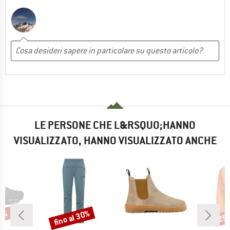
LE PERSONE CHE L&RSQUO;HANNO
VISUALIZZATO, HANNO VISUALIZZATO ANCHE
34%
fino al 30%
25
Sconto
Scon