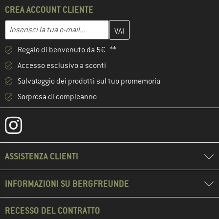
CREA ACCOUNT CLIENTE
Inserisci qui il tuo indirizzo e-mail e crea il tuo account cliente 
Indirizzo e-mail
Regalo di benvenuto da 5€ **
Accesso esclusivo a sconti
Salvataggio dei prodotti sul tuo promemoria
Sorpresa di compleanno
ASSISTENZA CLIENTI
INFORMAZIONI SU BERGFREUNDE
RECESSO DEL CONTRATTO