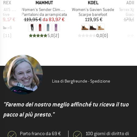
MARCHIO
MARCHIO
MARC
ERREX
MAMMUT
KOEL
ADID
Articolo
Articolo
Articolo
 GORE-TEX
Women's Sender Climbing Pants
Women's Gavien Suede
Terrex Xperior 2.5
prodotti
Gruppo di prodotti
Gruppo di prodotti
Gruppo
rtive
Pantaloni da arrampicata
Scarpe barefoot
Giacca
ezzo
ezzo ridotto
Prezzo
Prezzo ridotto
Prezzo
79,17 €
119,95 €
da
83,97 €
119,95 €
179,95
+
6
,3
(
11
)
5,0
(
2
)
0,0
(
0
)
Lisa di Bergfreunde - Spedizione
"Faremo del nostro meglio affinché tu riceva il tuo
pacco al più presto."
Porto franco da 69 €
100 giorni di diritto di