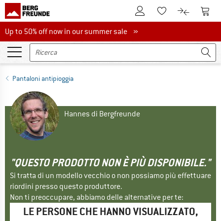
Al conto cliente
Al Ca
Alla lista promemo
Al confront
Up to 50% off now in our summer sale
Up to 50% off now in our summer sale »
Pantaloni antipioggia
Hannes di Bergfreunde
"QUESTO PRODOTTO NON È PIÙ DISPONIBILE."
Si tratta di un modello vecchio o non possiamo più effettuare
riordini presso questo produttore.
Non ti preoccupare, abbiamo delle alternative per te:
LE PERSONE CHE HANNO VISUALIZZATO,