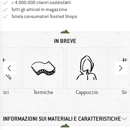
> 4.000.000 clienti soddisfatti
Tutti gli articoli in magazzino
Trovi tutte le informazioni q
Tutela consumatori Trusted Shops
IN BREVE
etici
Termiche
Cappuccio
Sint
INFORMAZIONI SUI MATERIALI E CARATTERISTICHE