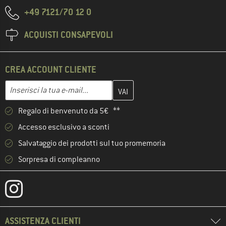
+49 7121/70 12 0
ACQUISTI CONSAPEVOLI
CREA ACCOUNT CLIENTE
Inserisci qui il tuo indirizzo e-mail e crea il tuo account cliente 
Indirizzo e-mail
Regalo di benvenuto da 5€ **
Accesso esclusivo a sconti
Salvataggio dei prodotti sul tuo promemoria
Sorpresa di compleanno
ASSISTENZA CLIENTI