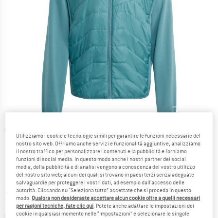
Viste dettagliate
Utilizziamo i cookie e tecnologie simili per garantire le funzioni necessarie del
nostro sito web. Offriamo anche servizi e funzionalità aggiuntive, analizziamo
il nostro traffico per personalizzare i contenuti e la pubblicità e forniamo
funzioni di social media. In questo modo anche i nostri partner dei social
media, della pubblicità e di analisi vengono a conoscenza del vostro utilizzo
del nostro sito web; alcuni dei quali si trovano in paesi terzi senza adeguate
salvaguardie per proteggere i vostri dati, ad esempio dall'accesso delle
Prezzo originale :
Prezzo:
119,95
€
autorità. Cliccando su “Seleziona tutto” accettate che si proceda in questo
modo.
Qualora non desideraste accettare alcun cookie oltre a quelli necessari
59,98
€
incl. IVA
per ragioni tecniche, fate clic qui
. Potete anche adattare le impostazioni dei
Informazioni sui costi di spedizione. Si apre in una
cookie in qualsiasi momento nelle “Impostazioni” e selezionare le singole
più Spese di spedizione