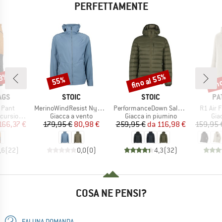
PERFETTAMENTE
48%
fino al 55%
fin
55%
Sconto
Sconto
Scon
O
MARCHIO
MARCHIO
MA
AGS
STOIC
STOIC
PA
Articolo
Articolo
Articolo
 Pant
MerinoWindResist NyhemSt. Jacket with Hood
PerformanceDown SalmiSt. Jacket with Hood
R1 Air 
tti
Gruppo di prodotti
Gruppo di prodotti
Gru
sionismo
Giacca a vento
Giacca in piumino
Giac
ezzo
ezzo ridotto
Prezzo
Prezzo ridotto
Prezzo
Prezzo ridotto
166,37 €
179,95 €
80,98 €
259,95 €
da
116,98 €
159,95 
,6
(
22
)
0,0
(
0
)
4,3
(
32
)
COSA NE PENSI?
FAI UNA DOMANDA