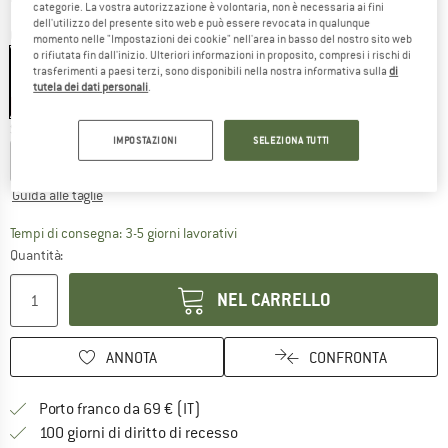
categorie. La vostra autorizzazione è volontaria, non è necessaria ai fini
dell'utilizzo del presente sito web e può essere revocata in qualunque
Colore:
Preloved Teal
momento nelle "Impostazioni dei cookie" nell'area in basso del nostro sito web
o rifiutata fin dall'inizio. Ulteriori informazioni in proposito, compresi i rischi di
trasferimenti a paesi terzi, sono disponibili nella nostra informativa sulla
di
tutela dei dati personali
.
50%
Scegli la taglia:
IMPOSTAZIONI
SELEZIONA TUTTI
XS
S
M
L
XL
XXL
Guida alle taglie
Il link si apre in una casella infor
Tempi di consegna: 3-5 giorni lavorativi
Quantità:
NEL CARRELLO
ANNOTA
CONFRONTA
Qui trovi ulteriori informazioni sulle
Porto franco da 69 € (IT)
Vai alla politica di recesso qui 
100 giorni di diritto di recesso