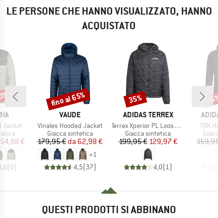
LE PERSONE CHE HANNO VISUALIZZATO, HANNO
ACQUISTATO
50%
fino al 65%
35%
35
Sconto
Sconto
Scon
IO
MARCHIO
MARCHIO
MARC
BIA
VAUDE
ADIDAS TERREX
ADID
Articolo
Articolo
Articol
I Jacket
Vinales Hooded Jacket
Terrex Xperior PL Loose Fill Insul. Hooded
TRK H
prodotti
Gruppo di prodotti
Gruppo di prodotti
Grupp
tetica
Giacca sintetica
Giacca sintetica
Giacc
ezzo
ezzo ridotto
Prezzo
Prezzo ridotto
Prezzo
Prezzo ridotto
54,98 €
179,95 €
da
62,98 €
199,95 €
129,97 €
159,95
+
1
0,0
(
0
)
4,5
(
37
)
4,0
(
1
)
QUESTI PRODOTTI SI ABBINANO