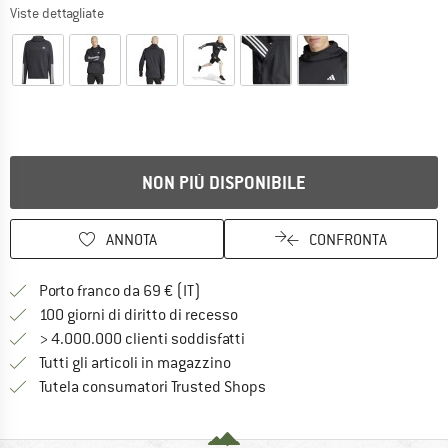
Viste dettagliate
NON PIÙ DISPONIBILE
ANNOTA
CONFRONTA
Qui trovi ulteriori informazioni sulle
Porto franco da 69 € (IT)
Vai alla politica di recesso qui 
100 giorni di diritto di recesso
> 4.000.000 clienti soddisfatti
Tutti gli articoli in magazzino
Trovi tutte le informazioni q
Tutela consumatori Trusted Shops