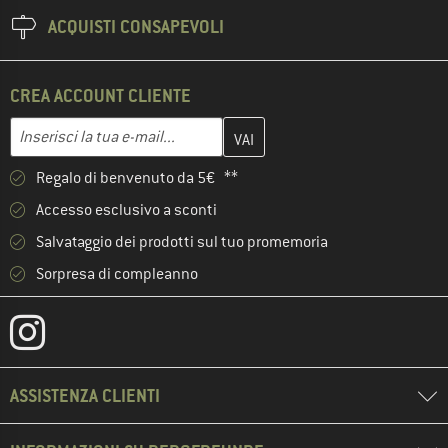
ACQUISTI CONSAPEVOLI
CREA ACCOUNT CLIENTE
Inserisci qui il tuo indirizzo e-mail e crea il tuo account cliente 
Inserisci la tua e-mail...
Regalo di benvenuto da 5€ **
Accesso esclusivo a sconti
Salvataggio dei prodotti sul tuo promemoria
Sorpresa di compleanno
ASSISTENZA CLIENTI