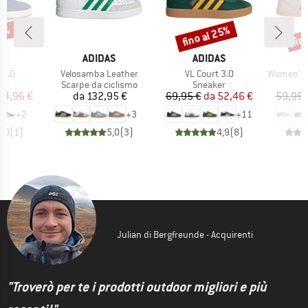
25%
fino al 25%
fin
Sconto
Scon
HIO
MARCHIO
MARCHIO
M
AS
ADIDAS
ADIDAS
A
Articolo
Articolo
Articolo
 3.0
Velosamba Leather
VL Court 3.0
Women's Brea
 di prodotti
Gruppo di prodotti
Gruppo di prodotti
G
er
Scarpe da ciclismo
Sneaker
S
ezzo
ezzo ridotto
Prezzo
Prezzo
Prezzo ridotto
44,96 €
da
132,95 €
69,95 €
da
52,46 €
59,95 
+
2
+
3
+
11
5,0
(
1
)
5,0
(
3
)
4,9
(
8
)
Julian di Bergfreunde - Acquirenti
"Troverò per te i prodotti outdoor migliori e più