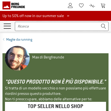
Al conto cliente
Al Ca
Alla lista promemo
Al confront
Up to 50% off now in our summer sale
Up to 50% off now in our summer sale »
Maglie da running
Max di Bergfreunde
"QUESTO PRODOTTO NON È PIÙ DISPONIBILE."
Si tratta di un modello vecchio o non possiamo più effettuare
riordini presso questo produttore.
Non ti preoccupare, abbiamo delle alternative per te:
TOP SELLER NELLO SHOP