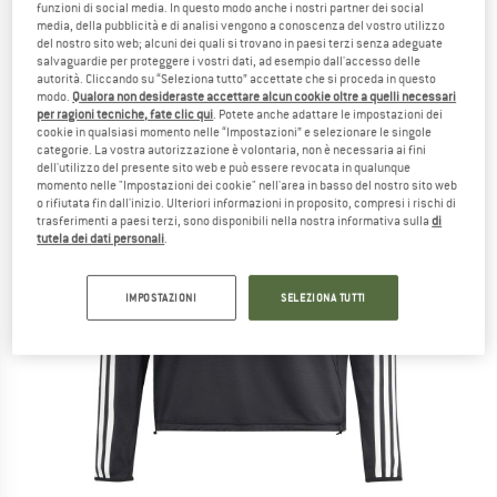
funzioni di social media. In questo modo anche i nostri partner dei social
media, della pubblicità e di analisi vengono a conoscenza del vostro utilizzo
del nostro sito web; alcuni dei quali si trovano in paesi terzi senza adeguate
salvaguardie per proteggere i vostri dati, ad esempio dall'accesso delle
autorità. Cliccando su “Seleziona tutto” accettate che si proceda in questo
modo.
Qualora non desideraste accettare alcun cookie oltre a quelli necessari
per ragioni tecniche, fate clic qui
. Potete anche adattare le impostazioni dei
cookie in qualsiasi momento nelle “Impostazioni” e selezionare le singole
categorie. La vostra autorizzazione è volontaria, non è necessaria ai fini
dell'utilizzo del presente sito web e può essere revocata in qualunque
momento nelle "Impostazioni dei cookie" nell'area in basso del nostro sito web
o rifiutata fin dall'inizio. Ulteriori informazioni in proposito, compresi i rischi di
trasferimenti a paesi terzi, sono disponibili nella nostra informativa sulla
di
tutela dei dati personali
.
IMPOSTAZIONI
SELEZIONA TUTTI