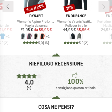
30%
fino al 20%
fin
20%
Sconto
Sconto
Scon
CHIO
MARCHIO
MARCHIO
MAR
DYNAFIT
ENDURANCE
EN
lo
Articolo
Articolo
Articolo
T
Women's Alpine Pro L/S Tee
Women's Vironic Waffle Melange Loose Fit Midlayer
Portofino S/
rodotti
Gruppo di prodotti
Gruppo di prodotti
Grupp
ionale
Maglia da corsa
Pullover in pile
Magli
ezzo
ezzo ridotto
Prezzo
Prezzo ridotto
Prezzo
Prezzo ridotto
41,97 €
74,95 €
da
59,96 €
44,95 €
35,96 €
24,95 
+
1
+
1
5,0
(
2
)
5,0
(
16
)
5,0
(
2
)
RIEPILOGO RECENSIONE
100%
4,0
(1)
consigliano questo articolo
COSA NE PENSI?