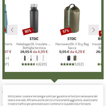
40%
fin
80%
57%
Sconto
Sconto
Scon
IO
OX
MARCHIO
STOIC
MARCHIO
STOIC
MARC
BER
o Shorts
Articolo
HeladagenSt. Insulated Stainless Steel Bottle 500
Articolo
HarnosandSt. II Dry Bag
Articolo
Insulated Stainle
i prodotti
cini
Gruppo di prodotti
Bottiglia termica
Gruppo di prodotti
Sacca
Grupp
Botti
ezzo
ezzo ridotto
59,97 €
24,95 €
da
Prezzo
Prezzo ridotto
4,99 €
9,95 €
da
Prezzo
Prezzo ridotto
4,28 €
24,95
+
1
,8
(
37
)
4,6
(
20
)
5,0
(
2
)
ADIDAS
-
Own The Run 3-Stripes Hoodie -
Utilizziamo i cookie e tecnologie simili per garantire le funzioni necessarie del
Maglia da corsa
nostro sito web. Offriamo anche servizi e funzionalità aggiuntive, analizziamo
il nostro traffico per personalizzare i contenuti e la pubblicità e forniamo
4,0
(1)