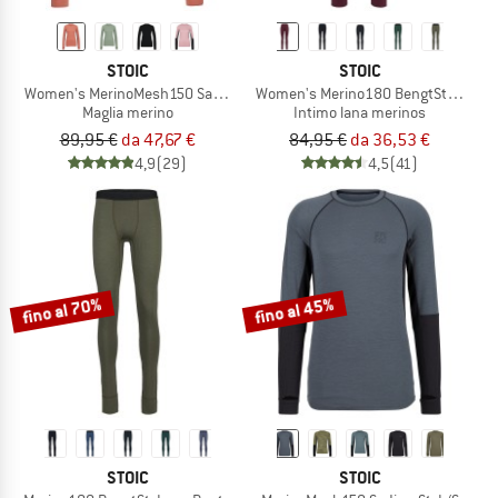
STOIC
STOIC
Women's MerinoMesh150 SadjemSt. L/S
Women's Merino180 BengtSt. Long 
Maglia merino
Intimo lana merinos
89,95 €
da 47,67 €
84,95 €
da 36,53 €
4,9
(29)
4,5
(41)
fino al 70%
fino al 45%
STOIC
STOIC