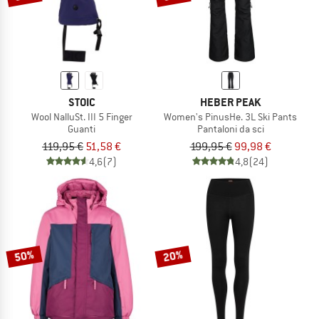
STOIC
HEBER PEAK
Wool NalluSt. III 5 Finger
Women's PinusHe. 3L Ski Pants
Guanti
Pantaloni da sci
119,95 €
51,58 €
199,95 €
99,98 €
4,6
(7)
4,8
(24)
50%
20%