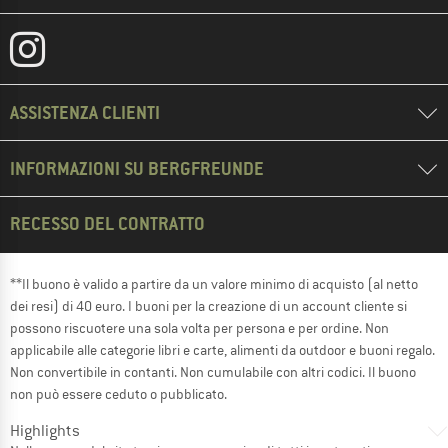
ASSISTENZA CLIENTI
INFORMAZIONI SU BERGFREUNDE
RECESSO DEL CONTRATTO
**Il buono è valido a partire da un valore minimo di acquisto (al netto
dei resi) di 40 euro. I buoni per la creazione di un account cliente si
possono riscuotere una sola volta per persona e per ordine. Non
applicabile alle categorie libri e carte, alimenti da outdoor e buoni regalo.
Non convertibile in contanti. Non cumulabile con altri codici. Il buono
non può essere ceduto o pubblicato.
Highlights