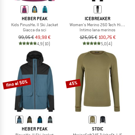
HEBER PEAK
ICEBREAKER
Kids PinusHe. II Ski Jacket
Women's Merino 260 Tech High Rise 
Giacca da sci
Intimo lana merinos
99,95 €
49,98 €
125,95 €
100,76 €
4,9
(10)
5,0
(4)
fino al 50%
45%
HEBER PEAK
STOIC
PinusHe. II Ski Jacket
MerinoSoft245 TuleboSt. L/S