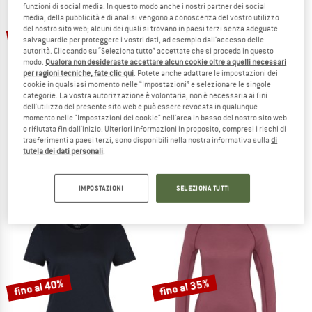
funzioni di social media. In questo modo anche i nostri partner dei social
TO THE SALE
media, della pubblicità e di analisi vengono a conoscenza del vostro utilizzo
fino al 42%
47%
del nostro sito web; alcuni dei quali si trovano in paesi terzi senza adeguate
salvaguardie per proteggere i vostri dati, ad esempio dall'accesso delle
autorità. Cliccando su “Seleziona tutto” accettate che si proceda in questo
modo.
Qualora non desideraste accettare alcun cookie oltre a quelli necessari
per ragioni tecniche, fate clic qui
. Potete anche adattare le impostazioni dei
cookie in qualsiasi momento nelle “Impostazioni” e selezionare le singole
categorie. La vostra autorizzazione è volontaria, non è necessaria ai fini
dell'utilizzo del presente sito web e può essere revocata in qualunque
momento nelle "Impostazioni dei cookie" nell'area in basso del nostro sito web
o rifiutata fin dall'inizio. Ulteriori informazioni in proposito, compresi i rischi di
STOIC
STOIC
trasferimenti a paesi terzi, sono disponibili nella nostra informativa sulla
di
Merino180 BengtSt. T-Shirt
Merino180 BengtSt. Glove
tutela dei dati personali
.
Maglia merino
Guanti
89,95 €
da 53,97 €
34,95 €
18,52 €
IMPOSTAZIONI
SELEZIONA TUTTI
4,7
(40)
4,2
(73)
fino al 40%
fino al 35%