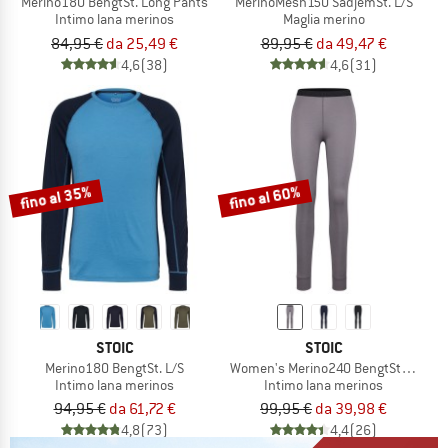
Merino180 BengtSt. Long Pants
MerinoMesh150 SadjemSt. L/S
Intimo lana merinos
Maglia merino
84,95 €
da 25,49 €
89,95 €
da 49,47 €
4,6
(38)
4,6
(31)
fino al 35%
fino al 60%
STOIC
STOIC
Merino180 BengtSt. L/S
Women's Merino240 BengtSt. Long P
Intimo lana merinos
Intimo lana merinos
94,95 €
da 61,72 €
99,95 €
da 39,98 €
4,8
(73)
4,4
(26)