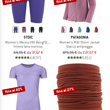
fino al 42%
fino al 40%
STOIC
PATAGONIA
Women's Merino180 BengtSt. Short Pants
Women's M10 Storm Jacket
Intimo lana merinos
Giacca antipioggia
64,95 €
da 37,67 €
379,95 €
da 227,97 €
4,8
(37)
5,0
(1)
fino al 40%
fino al 27%