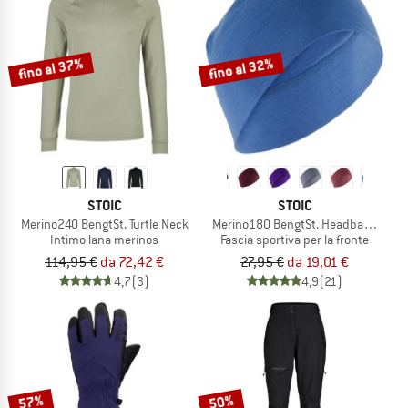
fino al 37%
fino al 32%
STOIC
STOIC
Merino240 BengtSt. Turtle Neck
Merino180 BengtSt. Headband doub
Intimo lana merinos
Fascia sportiva per la fronte
114,95 €
da 72,42 €
27,95 €
da 19,01 €
4,7
(3)
4,9
(21)
57%
50%