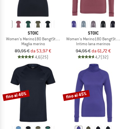
STOIC
STOIC
Women's Merino180 BengtSt. T-Shirt slim
Women's Merino180 BengtSt. L/S
Maglia merino
Intimo lana merinos
89,95 €
da 53,97 €
94,95 €
da 61,72 €
4,6
(25)
4,7
(32)
fino al 40%
fino al 45%