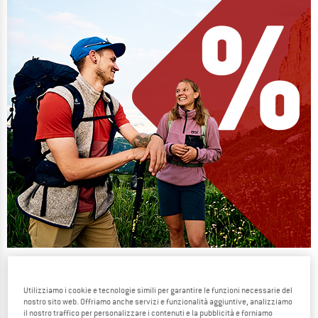
Our summer sale enters its next
phase
Utilizziamo i cookie e tecnologie simili per garantire le funzioni necessarie del
nostro sito web. Offriamo anche servizi e funzionalità aggiuntive, analizziamo
NOW UP TO 50% OFF
il nostro traffico per personalizzare i contenuti e la pubblicità e forniamo