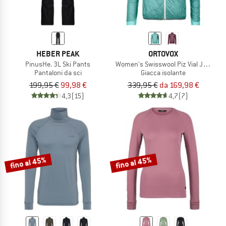
HEBER PEAK
ORTOVOX
PinusHe. 3L Ski Pants
Women's Swisswool Piz Vial Jacket
Pantaloni da sci
Giacca isolante
199,95 €
99,98 €
339,95 €
da 169,98 €
4,3
(15)
4,7
(7)
fino al 45%
fino al 45%