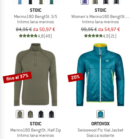
STOIC
STOIC
Merino180 BengtSt. S/S
Women's Merino180 BengtSt. Turtle 
Intimo lana merinos
Intimo lana merinos
84,95 €
da 50,97 €
99,95 €
da 54,97 €
4,8
(49)
4,9
(21)
fino al 37%
20%
STOIC
ORTOVOX
Merino180 BengtSt. Half Zip
Swisswool Piz Vial Jacket
Intimo lana merinos
Giacca isolante