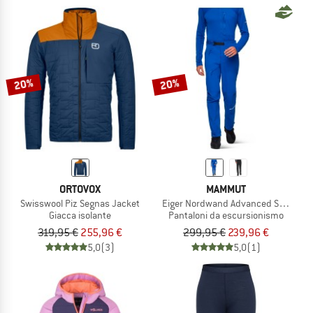
20%
20%
ORTOVOX
MAMMUT
Swisswool Piz Segnas Jacket
Eiger Nordwand Advanced Softshell
Giacca isolante
Pantaloni da escursionismo
319,95 €
255,96 €
299,95 €
239,96 €
5,0
(3)
5,0
(1)