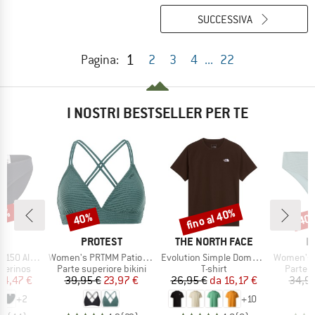
SUCCESSIVA
1
Pagina:
2
3
4
...
22
I NOSTRI BESTSELLER PER TE
30%
fino al 40%
40%
40
Sconto
Sconto
Scon
HIO
MARCHIO
MARCHIO
M
C
PROTEST
THE NORTH FACE
P
Articolo
Articolo
Articolo
enSt. Brief
Women's PRTMM Patio Triangle
Evolution Simple Dome Short Sleeve
Women's MIXAct
odotti
Gruppo di prodotti
Gruppo di prodotti
Gruppo 
merinos
Parte superiore bikini
T-shirt
Parte in
ezzo
ezzo ridotto
Prezzo
Prezzo ridotto
Prezzo
Prezzo ridotto
24,47 €
39,95 €
23,97 €
26,95 €
da
16,17 €
34,95
+
2
+
10