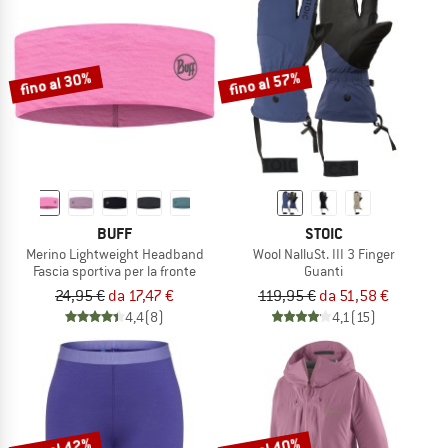
fino al 30%
fino al 57%
BUFF
STOIC
Merino Lightweight Headband
Wool NalluSt. III 3 Finger
Fascia sportiva per la fronte
Guanti
24,95 €
da 17,47 €
119,95 €
da 51,58 €
4,4
(8)
4,1
(15)