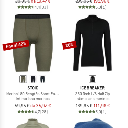
29,95 €
da 19,47 €
239,95 €
191,96 €
4,4
(33)
5,0
(1)
fino al 42%
20%
STOIC
ICEBREAKER
Merino180 BengtSt. Short Pants
260 Tech L/S Half Zip
Intimo lana merinos
Intimo lana merinos
59,95 €
da 35,97 €
139,95 €
111,96 €
4,7
(28)
5,0
(1)