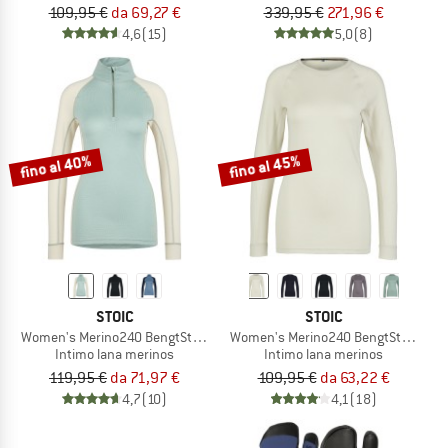
109,95 €
da 69,27 €
339,95 €
271,96 €
4,6
(15)
5,0
(8)
fino al 40%
fino al 45%
STOIC
STOIC
Women's Merino240 BengtSt. Half Zip
Women's Merino240 BengtSt. L/S
Intimo lana merinos
Intimo lana merinos
119,95 €
da 71,97 €
109,95 €
da 63,22 €
4,7
(10)
4,1
(18)