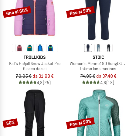
fino al 60%
fino al 50%
TROLLKIDS
STOIC
Kid's Hafjell Snow Jacket Pro
Women's Merino180 BengtSt. 3/4 Pa
Giacca da sci
Intimo lana merinos
79,95 €
da 31,98 €
74,95 €
da 37,48 €
4,8
(25)
4,6
(18)
fino al 50%
50%