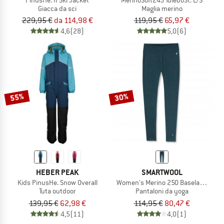
Giacca da sci
Maglia merino
229,95 €
da 114,98 €
119,95 €
65,97 €
4,6
(28)
5,0
(6)
55%
30%
HEBER PEAK
SMARTWOOL
Kids PinusHe. Snow Overall
Women's Merino 250 Baselayer Bot
Tuta outdoor
Pantaloni da yoga
139,95 €
62,98 €
114,95 €
80,47 €
4,5
(11)
4,0
(1)