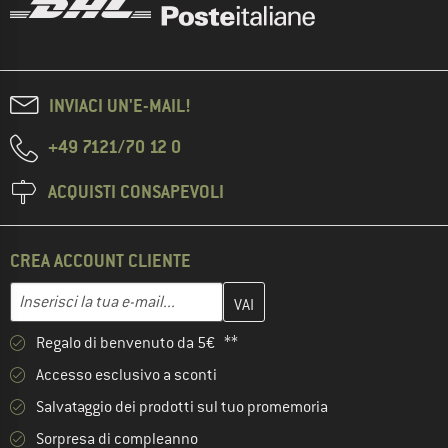
INVIACI UN'E-MAIL!
+49 7121/70 12 0
ACQUISTI CONSAPEVOLI
CREA ACCOUNT CLIENTE
Inserisci qui il tuo indirizzo e-mail e crea il tuo account cliente 
Indirizzo e-mail
Regalo di benvenuto da 5€ **
Accesso esclusivo a sconti
Salvataggio dei prodotti sul tuo promemoria
Sorpresa di compleanno