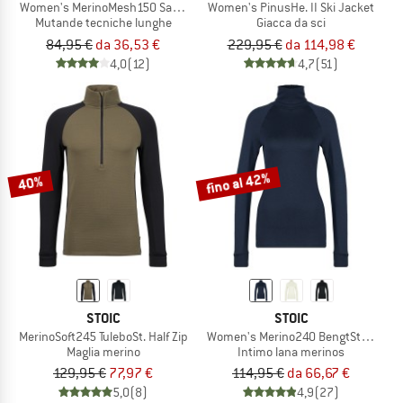
Women's MerinoMesh150 SadjemSt. Long Pants
Women's PinusHe. II Ski Jacket
Mutande tecniche lunghe
Giacca da sci
84,95 €
da 36,53 €
229,95 €
da 114,98 €
4,0
(12)
4,7
(51)
fino al 42%
40%
STOIC
STOIC
MerinoSoft245 TuleboSt. Half Zip
Women's Merino240 BengtSt. Turtle 
Maglia merino
Intimo lana merinos
129,95 €
77,97 €
114,95 €
da 66,67 €
5,0
(8)
4,9
(27)