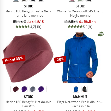
STOIC
STOIC
Merino180 BengtSt. Turtle Neck
Women's MerinoSoft245 TuleboSt. L/
Intimo lana merinos
Maglia merino
99,95 €
da 54,97 €
119,95 €
da 65,97 €
4,7
(19)
5,0
(9)
fino al 35%
20%
STOIC
MAMMUT
Merino180 BengtSt. Hat double
Eiger Nordwand Pro Midlayer Air Ho
Berretto
Giacca in pile