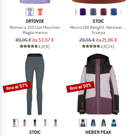
ORTOVOX
STOIC
Women's 150 Cool Mountain
Merino180 BengtSt. Neckwarmer
Maglia merino
Sciarpa
89,95 €
da 53,97 €
29,95 €
da 21,86 €
4,8
(8)
4,8
(24)
fino al 57%
fino al 50%
STOIC
HEBER PEAK