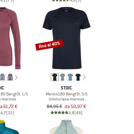
4,2
(73)
4,6
(5)
fino al 40%
IC
STOIC
80 BengtSt. L/S
Merino180 BengtSt. S/S
a merinos
Intimo lana merinos
a 61,72 €
84,95 €
da 50,97 €
4,7
(32)
4,8
(49)