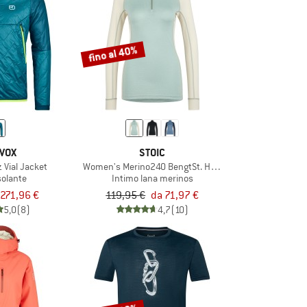
fino al 40%
VOX
STOIC
 Vial Jacket
Women's Merino240 BengtSt. Half Zip
solante
Intimo lana merinos
271,96 €
119,95 €
da 71,97 €
5,0
(8)
4,7
(10)