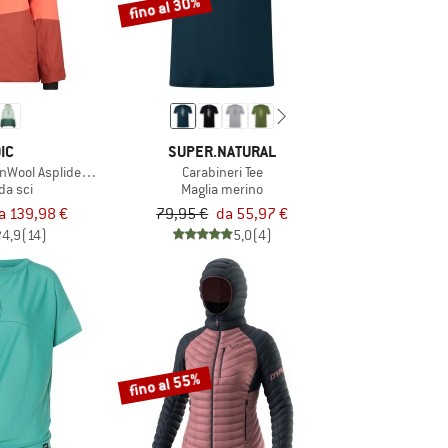
fino al 30%
IC
SUPER.NATURAL
Wool AsplidenSt. Long II
Carabineri Tee
da sci
Maglia merino
a 139,98 €
79,95 €
da 55,97 €
4,9
(14)
5,0
(4)
fino al 55%