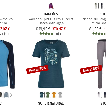
C
HAGLÖFS
STO
vaSt. S/S
Women's Spitz GTX Pro II Jacket
Merino180 Bengt
erino
Giacca antipioggia
Intimo lan
37,07 €
649,95 €
370,47 €
84,95 €
d
4,6
(9)
5,0
(1)
fino al 50%
fino al 60%
C
SUPER.NATURAL
STO