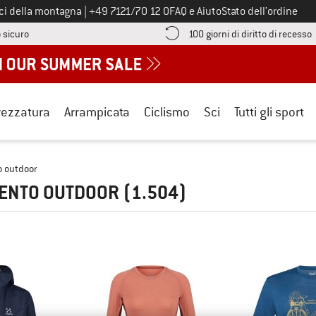
Chiamaci al numero
ici della montagna
|
+49 7121/70 12 0
FAQ e Aiuto
Stato dell’ordine
Qui trovi le informazioni di pagamento! Si apre in una casella informa
V
 sicuro
100 giorni di diritto di recesso
rezzatura
Arrampicata
Ciclismo
Sci
Tutti gli sport
o outdoor
MENTO OUTDOOR
(1.504)