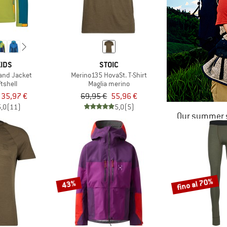
IDS
STOIC
sand Jacket
Merino135 HovaSt. T-Shirt
tshell
Maglia merino
 35,97 €
69,95 €
55,96 €
5,0
(11)
5,0
(5)
Our summer s
fino al 70%
43%