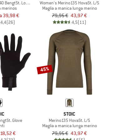
0 BengtSt. Long Pants
Women's Merino135 HovaSt. L/S
a merinos
Maglia a manica lunga merino
a 39,98 €
79,95 €
43,97 €
4,4
(26)
4,5
(11)
45%
IC
STOIC
ngtSt. Glove
Merino135 HovaSt. L/S
nti
Maglia a manica lunga merino
18,52 €
79,95 €
43,97 €