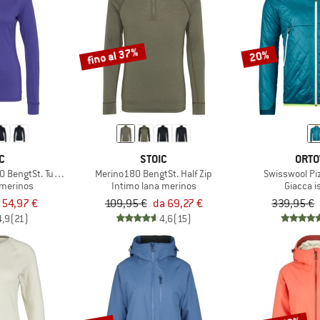
fino al 37%
20%
C
STOIC
ORTO
BengtSt. Turtle Neck
Merino180 BengtSt. Half Zip
Swisswool Piz
 merinos
Intimo lana merinos
Giacca i
 54,97 €
109,95 €
da 69,27 €
339,95 €
4,9
(21)
4,6
(15)