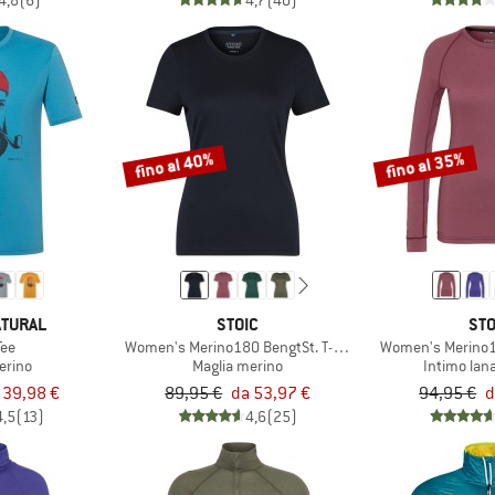
4,8
(6)
4,7
(40)
fino al 40%
fino al 35%
ATURAL
STOIC
STO
Tee
Women's Merino180 BengtSt. T-Shirt slim
Women's Merino1
erino
Maglia merino
Intimo lan
 39,98 €
89,95 €
da 53,97 €
94,95 €
d
4,5
(13)
4,6
(25)