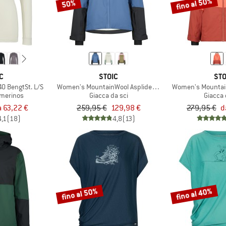
fino al 50%
50%
C
STOIC
STO
0 BengtSt. L/S
Women's MountainWool AsplidenSt. III Ski Jacket
Women's Mountain
 merinos
Giacca da sci
Giacca 
a 63,22 €
259,95 €
129,98 €
279,95 €
d
4,1
(18)
4,8
(13)
fino al 50%
fino al 40%