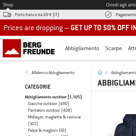
Allo
Shop
Chiedi agli am
Porto franco da 69 € (IT)
Pagamento
Up to 50% off now in our summer sale
Abbigliamento
Scarpe
Att
pagina iniziale
All’elenco Abbigliamento
/
Abbigliament
ABBIGLIA
CATEGORIE
Abbigliamento outdoor
(1.505)
Giacche outdoor
(480)
Pantaloni outdoor
(408)
Midlayer, magliette & camicie
(103)
Felpe & maglioni
(63)