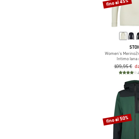
(18)
fino al 45%
Leki
(10)
LEVEL
(26)
Löffler
(1)
Lundhags
(17)
Maier Sports
STOI
(33)
Maloja
Women's Merino24
Intimo lana
(49)
Mammut
109,95 €
d
(13)
Martini
(1)
maximo
(4)
Mikk-Line
(4)
Mini A Ture
(5)
Namuk
fino al 50%
(22)
Norrøna
(21)
O'Neill