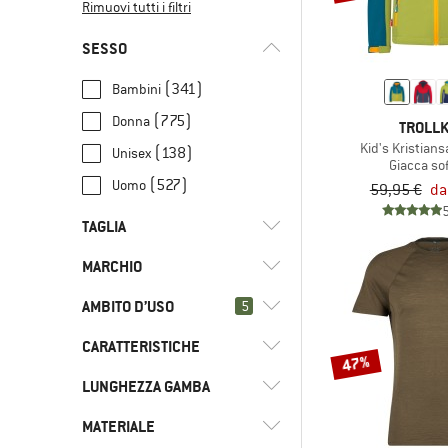
Rimuovi tutti i filtri
SESSO
(341)
Bambini
(775)
Donna
TROLLK
Kid's Kristian
(138)
Unisex
Giacca sof
(527)
Uomo
59,95 €
da
TAGLIA
MARCHIO
UNI
3XS
XXS
XS
S
AMBITO D’USO
5
M
L
XL
XXL
3XL
CARATTERISTICHE
(257)
Sci di fondo
4XL
5XL
6XL
68
74
47%
(743)
Snowboard
(21)
2117 of Sweden
LUNGHEZZA GAMBA
(3)
Antinebbia
80
86
92
98
104
(71)
Spedizioni
(12)
8848 Altitude
(802)
Antivento
MATERIALE
(3)
Mini
110
116
122
128
134
(0)
Arrampicata su ghiaccio