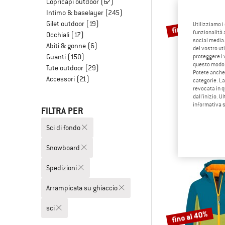
Copricapi outdoor
(67)
Intimo & baselayer
(245)
Gilet outdoor
(19)
fino al 35%
Utilizziamo i
funzionalità 
Occhiali
(17)
social media.
Abiti & gonne
(6)
del vostro ut
Guanti
(150)
proteggere i 
questo modo
Tute outdoor
(29)
Potete anche 
Accessori
(21)
categorie. La
revocata in q
dall'inizio. U
HAGL
informativa 
FILTRA PER
Women's L.I.M G
Giacca anti
Sci di fondo
299,95 €
da
Snowboard
Spedizioni
Arrampicata su ghiaccio
sci
fino al 40%