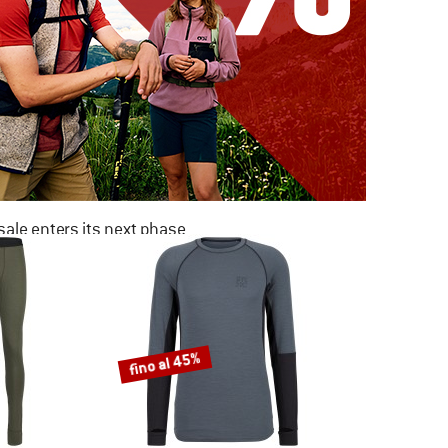
ale enters its next phase
NOW UP TO 50% OFF
TO THE SALE
fino al 45%