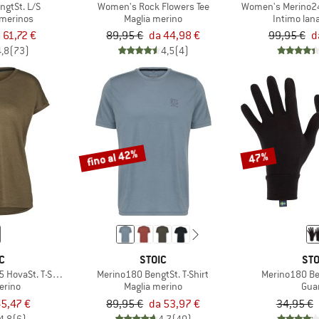
ngtSt. L/S
Women's Rock Flowers Tee
Women's Merino24
 merinos
Maglia merino
Intimo lan
 61,72 €
89,95 €
da 44,98 €
99,95 €
d
4,8
(73)
4,5
(4)
fino al 42%
47%
C
STOIC
STO
 HovaSt. T-Shirt
Merino180 BengtSt. T-Shirt
Merino180 Be
erino
Maglia merino
Gua
5,47 €
89,95 €
da 53,97 €
34,95 €