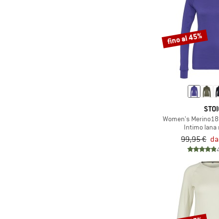
(8)
Icebreaker
(11)
Isbjörn
(2)
Jack Wolfskin
fino al 45%
(2)
Jeanne Baret
(3)
Joha
(1)
Julbo
(7)
Kamik
STOI
(9)
Kari Traa
Women's Merino180 
(1)
Karpos
Intimo lana
99,95 €
da
(7)
killtec
(3)
LaMunt
(3)
La Sportiva
(6)
Lasse Kjus
(3)
LEGO