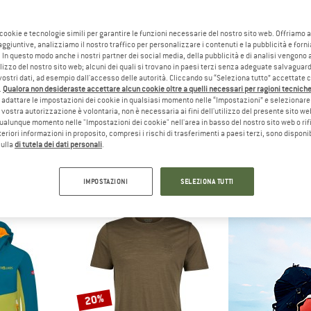
fino al 47%
 cookie e tecnologie simili per garantire le funzioni necessarie del nostro sito web. Offriamo 
40%
aggiuntive, analizziamo il nostro traffico per personalizzare i contenuti e la pubblicità e forn
 In questo modo anche i nostri partner dei social media, della pubblicità e di analisi vengon
ilizzo del nostro sito web; alcuni dei quali si trovano in paesi terzi senza adeguate salvaguard
vostri dati, ad esempio dall'accesso delle autorità. Cliccando su “Seleziona tutto” accettate 
.
Qualora non desideraste accettare alcun cookie oltre a quelli necessari per ragioni tecniche,
adattare le impostazioni dei cookie in qualsiasi momento nelle “Impostazioni” e selezionare 
 vostra autorizzazione è volontaria, non è necessaria ai fini dell'utilizzo del presente sito w
ualunque momento nelle "Impostazioni dei cookie" nell'area in basso del nostro sito web o rifi
lteriori informazioni in proposito, compresi i rischi di trasferimenti a paesi terzi, sono disponib
ÖFS
STOIC
SUPER.N
sulla
di tutela dei dati personali
.
TX II Jacket
Women's MerinoMesh150 SadjemSt. L/S
Wander W
pioggia
Maglia merino
Maglia 
 194,97 €
89,95 €
da 47,67 €
79,95 €
IMPOSTAZIONI
SELEZIONA TUTTI
4,7
(6)
4,9
(28)
20%