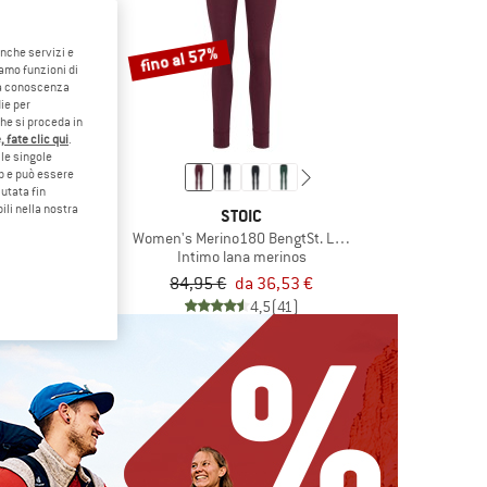
fino al 57%
anche servizi e
iamo funzioni di
o a conoscenza
ie per
che si proceda in
 fate clic qui
.
le singole
eb e può essere
utata fin
ili nella nostra
ATURAL
STOIC
heel Tee
Women's Merino180 BengtSt. Long Pants
merino
Intimo lana merinos
47,97 €
84,95 €
da 36,53 €
(0)
4,5
(41)