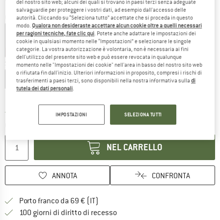
del nostro sito web; alcuni dei quali si trovano in paesi terzi senza adeguate
salvaguardie per proteggere i vostri dati, ad esempio dall'accesso delle
Colore:
White
autorità. Cliccando su “Seleziona tutto” accettate che si proceda in questo
modo.
Qualora non desideraste accettare alcun cookie oltre a quelli necessari
per ragioni tecniche, fate clic qui
. Potete anche adattare le impostazioni dei
cookie in qualsiasi momento nelle “Impostazioni” e selezionare le singole
categorie. La vostra autorizzazione è volontaria, non è necessaria ai fini
25%
25%
30%
30%
dell'utilizzo del presente sito web e può essere revocata in qualunque
Scegli la taglia:
momento nelle "Impostazioni dei cookie" nell'area in basso del nostro sito web
o rifiutata fin dall'inizio. Ulteriori informazioni in proposito, compresi i rischi di
XS
S
M
L
XL
XXL
trasferimenti a paesi terzi, sono disponibili nella nostra informativa sulla
di
tutela dei dati personali
.
Guida alle taglie
Il link si apre in una casella infor
Tempi di consegna: 3-5 giorni lavorativi
IMPOSTAZIONI
SELEZIONA TUTTI
Quantità:
NEL CARRELLO
ANNOTA
CONFRONTA
Qui trovi ulteriori informazioni sulle
Porto franco da 69 € (IT)
Vai alla politica di recesso qui 
100 giorni di diritto di recesso