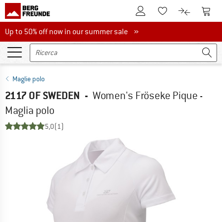
Al conto cliente
Al Ca
Alla lista promemo
Al confront
Up to 50% off now in our summer sale
Up to 50% off now in our summer sale »
Maglie polo
2117 OF SWEDEN
-
Women's Fröseke Pique -
Maglia polo
5,0
(1)