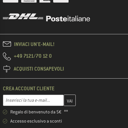
INVIACI UN'E-MAIL!
+49 7121/70 12 0
ACQUISTI CONSAPEVOLI
CREA ACCOUNT CLIENTE
Inserisci qui il tuo indirizzo e-mail e crea il tuo account cliente 
Indirizzo e-mail
Regalo di benvenuto da 5€ **
Accesso esclusivo a sconti