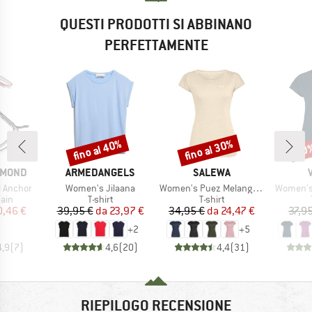
QUESTI PRODOTTI SI ABBINANO
PERFETTAMENTE
fino al 40%
fino al 30%
30
Sconto
Sconto
Scon
MARCHIO
MARCHIO
AMOND
ARMEDANGELS
SALEWA
Articolo
Articolo
Articolo
l Anchor
Women's Jilaana
Women's Puez Melange Dry S/S Tee
Women's 
i prodotti
Gruppo di prodotti
Gruppo di prodotti
ain
T-shirt
T-shirt
ezzo
ezzo ridotto
Prezzo
Prezzo ridotto
Prezzo
Prezzo ridotto
0,46 €
39,95 €
da
23,97 €
34,95 €
da
24,47 €
37,95
+
2
+
5
4,9
(
7
)
4,6
(
20
)
4,4
(
31
)
RIEPILOGO RECENSIONE