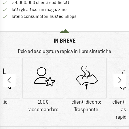
> 4.000.000 clienti soddisfatti
Tutti gli articoli in magazzino
Trovi tutte le informazioni q
Tutela consumatori Trusted Shops
IN BREVE
Polo ad asciugatura rapida in fibre sintetiche
etici
100%
clienti dicono:
clienti 
raccomandare
Traspirante
asc
rapid