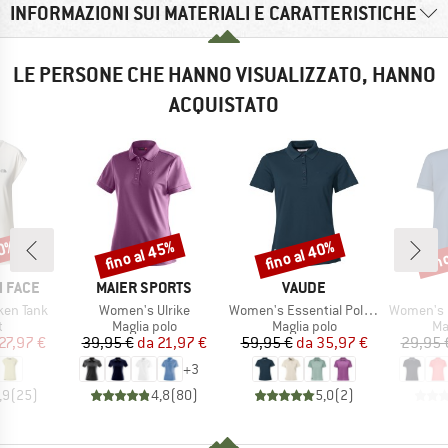
INFORMAZIONI SUI MATERIALI E CARATTERISTICHE
LE PERSONE CHE HANNO VISUALIZZATO, HANNO
ACQUISTATO
30%
fino al 45%
fino al 40%
fin
Sconto
Sconto
Scon
MARCHIO
MARCHIO
 FACE
MAIER SPORTS
VAUDE
Articolo
Articolo
Articolo
ken Tank
Women's Ulrike
Women's Essential Polo Shirt
Women's Pol
o di prodotti
Gruppo di prodotti
Gruppo di prodotti
Gr
t
Maglia polo
Maglia polo
Ma
ezzo
ezzo ridotto
Prezzo
Prezzo ridotto
Prezzo
Prezzo ridotto
27,97 €
39,95 €
da
21,97 €
59,95 €
da
35,97 €
29,95 
+
3
,9
(
25
)
4,8
(
80
)
5,0
(
2
)