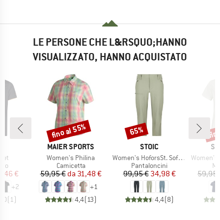
LE PERSONE CHE L&RSQUO;HANNO
VISUALIZZATO, HANNO ACQUISTATO
fino al 55%
fin
65%
Sconto
Sconto
Scon
CHIO
MARCHIO
MARCHIO
MA
MAIER SPORTS
STOIC
SC
Articolo
Articolo
Articolo
uet
Women's Philina
Women's HoforsSt. Softshell Pants Capri Light
Women's Circ 
i prodotti
Gruppo di prodotti
Gruppo di prodotti
Gr
olo
Camicetta
Pantaloncini
Ma
ezzo
ezzo ridotto
Prezzo
Prezzo ridotto
Prezzo
Prezzo ridotto
2,46 €
59,95 €
da
31,48 €
99,95 €
34,98 €
59,95 
+
2
+
1
5,0
(
1
)
4,4
(
13
)
4,4
(
8
)