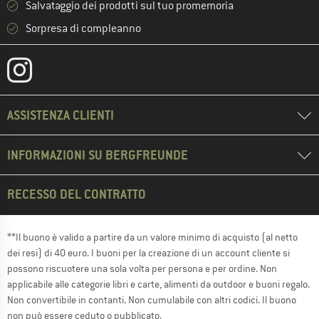
Salvataggio dei prodotti sul tuo promemoria
Sorpresa di compleanno
ASSISTENZA CLIENTI
INFORMAZIONI SU BERGFREUNDE
RECESSO DEL CONTRATTO
**Il buono è valido a partire da un valore minimo di acquisto (al netto
dei resi) di 40 euro. I buoni per la creazione di un account cliente si
possono riscuotere una sola volta per persona e per ordine. Non
applicabile alle categorie libri e carte, alimenti da outdoor e buoni regalo.
Non convertibile in contanti. Non cumulabile con altri codici. Il buono
non può essere ceduto o pubblicato.