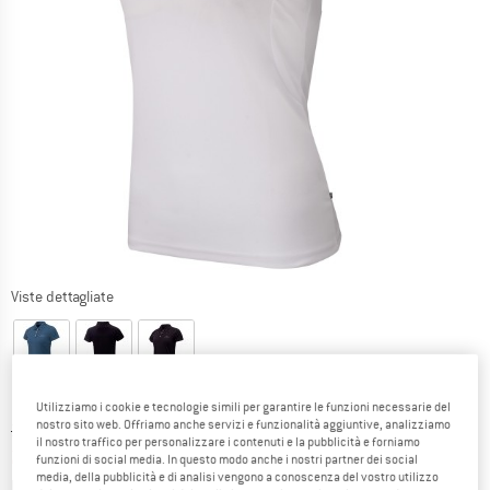
Viste dettagliate
Utilizziamo i cookie e tecnologie simili per garantire le funzioni necessarie del
nostro sito web. Offriamo anche servizi e funzionalità aggiuntive, analizziamo
Prezzo originale :
Prezzo:
34,95
€
il nostro traffico per personalizzare i contenuti e la pubblicità e forniamo
24,47
€
incl. IVA
funzioni di social media. In questo modo anche i nostri partner dei social
media, della pubblicità e di analisi vengono a conoscenza del vostro utilizzo
Informazioni sui costi di spedizione. Si apre in una
più Spese di spedizione